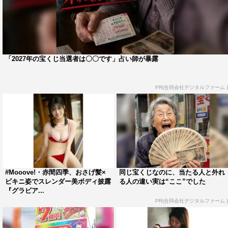
「2027年の宝くじ当選者は〇〇です」占い師が暴露
PR(合同会社デジタルファーム )
#Mooove!・赤間四季、おさげ髪×
同じ宝くじなのに、当たる人と外れ
ビキニ姿でスレンダー美ボディ披露
る人の違い実は“ここ”でした
『グラビア...
PR(合同会社デジタルファーム )