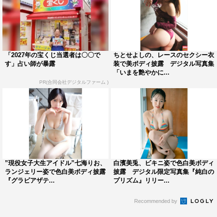
「2027年の宝くじ当選者は〇〇で
ちとせよしの、レースのセクシー衣
す」占い師が暴露
装で美ボディ披露 デジタル写真集
「いまを艶やかに...
PR(合同会社デジタルファーム )
”現役女子大生アイドル”七海りお、
白濱美兎、ビキニ姿で色白美ボディ
ランジェリー姿で色白美ボディ披露
披露 デジタル限定写真集『純白の
『グラビアザテ...
プリズム』リリー...
Recommended by