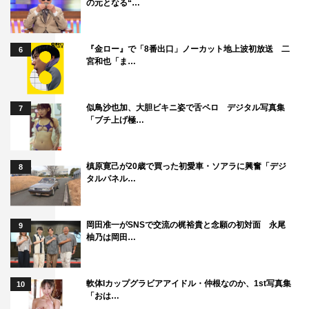
の元となる“…
『金ロー』で「8番出口」ノーカット地上波初放送 二
6
宮和也「ま…
似鳥沙也加、大胆ビキニ姿で舌ペロ デジタル写真集
7
「ブチ上げ極…
槙原寛己が20歳で買った初愛車・ソアラに興奮「デジ
8
タルパネル…
岡田准一がSNSで交流の梶裕貴と念願の初対面 永尾
9
柚乃は岡田…
軟体Iカップグラビアアイドル・仲根なのか、1st写真集
10
「おは…