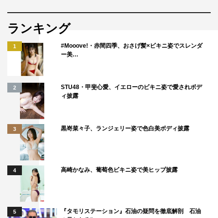
ランキング
#Mooove!・赤間四季、おさげ髪×ビキニ姿でスレンダ
1
ー美…
STU48・甲斐心愛、イエローのビキニ姿で愛されボデ
2
ィ披露
黒嵜菜々子、ランジェリー姿で色白美ボディ披露
3
高崎かなみ、葡萄色ビキニ姿で美ヒップ披露
4
『タモリステーション』石油の疑問を徹底解剖 石油
5