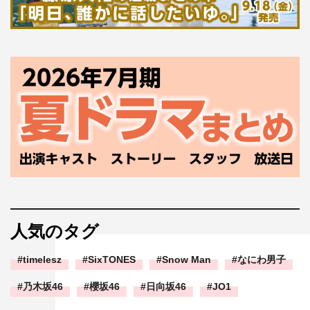
人気のタグ
timelesz
SixTONES
Snow Man
なにわ男子
乃木坂46
櫻坂46
日向坂46
JO1