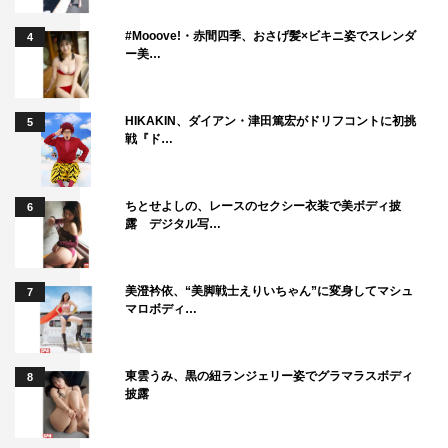
#Mooove!・赤間四季、おさげ髪×ビキニ姿でスレンダ
4
ー美…
HIKAKIN、ダイアン・津田篤宏がドリフコントに初挑
5
戦『ド…
ちとせよしの、レースのセクシー衣装で美ボディ披
6
露 デジタル写…
美澄衿依、“美脚戦士えりいちゃん”に変身してマシュ
7
マロボディ…
東雲うみ、黒の紐ランジェリー姿でグラマラスボディ
8
披露