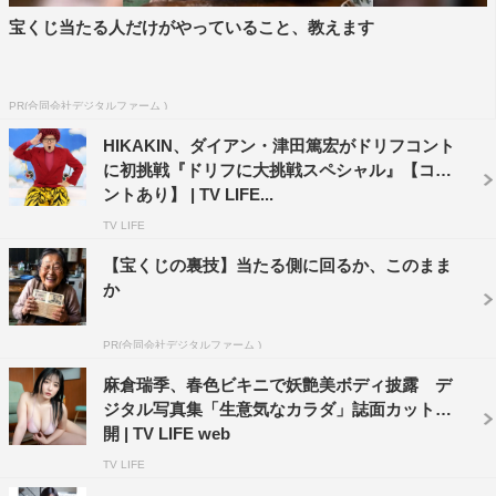
宝くじ当たる人だけがやっていること、教えます
PR(合同会社デジタルファーム )
HIKAKIN、ダイアン・津田篤宏がドリフコント
に初挑戦『ドリフに大挑戦スペシャル』【コメ
ントあり】 | TV LIFE...
TV LIFE
【宝くじの裏技】当たる側に回るか、このまま
か
PR(合同会社デジタルファーム )
麻倉瑞季、春色ビキニで妖艶美ボディ披露 デ
ジタル写真集「生意気なカラダ」誌面カット公
開 | TV LIFE web
TV LIFE