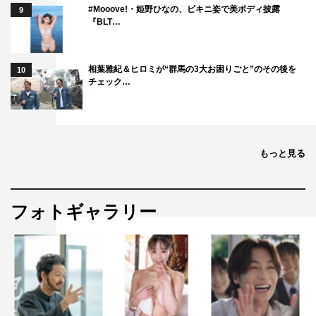
#Mooove!・姫野ひなの、ビキニ姿で美ボディ披露
9
『BLT…
相葉雅紀＆ヒロミが“群馬の3大お困りごと”のその後を
10
チェック…
もっと見る
フォトギャラリー