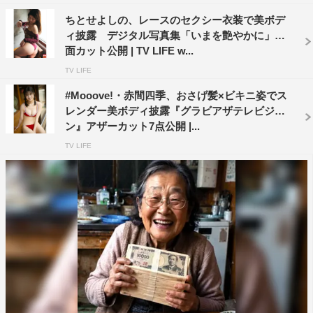
ちとせよしの、レースのセクシー衣装で美ボデ
ィ披露 デジタル写真集「いまを艶やかに」誌
面カット公開 | TV LIFE w...
TV LIFE
#Mooove!・赤間四季、おさげ髪×ビキニ姿でス
レンダー美ボディ披露『グラビアザテレビジョ
ン』アザーカット7点公開 |...
TV LIFE