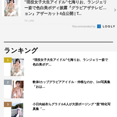
”現役女子大生アイドル”七海りお、ランジェリ
ー姿で色白美ボディ披露『グラビアザテレビジ
ョン』アザーカット4点公開 | T...
TV LIFE
Recommended by
ランキング
“現役女子大生アイドル”七海りお、ランジェリー姿で
1
色白美ボデ…
軟体Iカップグラビアアイドル・仲根なのか、1st写真集
2
「おは…
小日向結衣らグラドル6人が大胆ポージング “股”特化写
3
真集「…