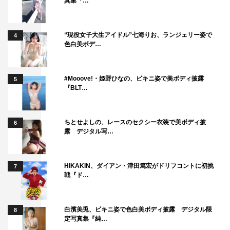
真集「…
“現役女子大生アイドル”七海りお、ランジェリー姿で
4
色白美ボデ…
#Mooove!・姫野ひなの、ビキニ姿で美ボディ披露
5
『BLT…
ちとせよしの、レースのセクシー衣装で美ボディ披
6
露 デジタル写…
HIKAKIN、ダイアン・津田篤宏がドリフコントに初挑
7
戦『ド…
白濱美兎、ビキニ姿で色白美ボディ披露 デジタル限
8
定写真集『純…