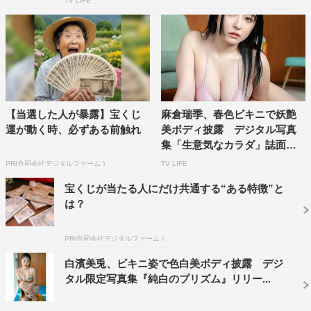
TV LIFE
【当選した人が暴露】宝くじ
麻倉瑞季、春色ビキニで妖艶
運が動く時、必ずある前触れ
美ボディ披露 デジタル写真
集「生意気なカラダ」誌面カ
ッ...
PR(合同会社デジタルファーム )
TV LIFE
宝くじが当たる人にだけ共通する“ある特徴”と
は？
PR(合同会社デジタルファーム )
白濱美兎、ビキニ姿で色白美ボディ披露 デジ
タル限定写真集『純白のプリズム』リリー...