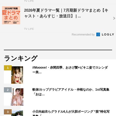
TV LIFE
2026年夏ドラマ一覧｜7月期新ドラマまとめ【キ
ャスト・あらすじ・放送日】 | ...
TV LIFE
Recommended by
ランキング
#Mooove!・赤間四季、おさげ髪×ビキニ姿でスレンダ
1
ー美…
軟体Iカップグラビアアイドル・仲根なのか、1st写真集
2
「おは…
小日向結衣らグラドル6人が大胆ポージング “股”特化写
3