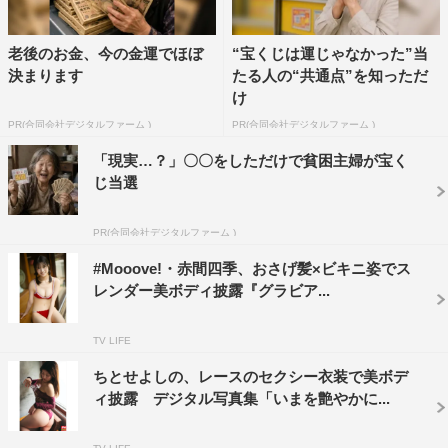
老後のお金、今の金運でほぼ
“宝くじは運じゃなかった”当
決まります
たる人の“共通点”を知っただ
け
PR(合同会社デジタルファーム )
PR(合同会社デジタルファーム )
「現実…？」〇〇をしただけで貧困主婦が宝く
じ当選
PR(合同会社デジタルファーム )
#Mooove!・赤間四季、おさげ髪×ビキニ姿でス
レンダー美ボディ披露『グラビア...
TV LIFE
ちとせよしの、レースのセクシー衣装で美ボデ
ィ披露 デジタル写真集「いまを艶やかに...