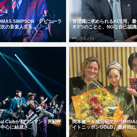
HOMAS SIMPSON デビューラ
管理職に求められるAI活用。
次の音楽人生を...
き3つのことと、NGな自己認識
PR(ビズヒント)
ocial Clubが初ワンマン！男闘呼
岡本健一＆成田昭次が『MISI
中心に結成さ...
イトニッポンGOLD』最終回に登場 