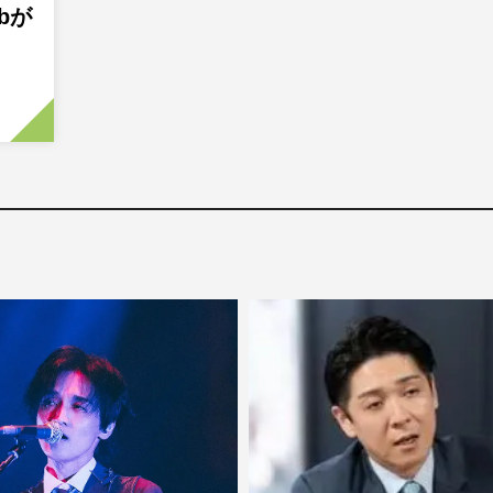
ubが
…