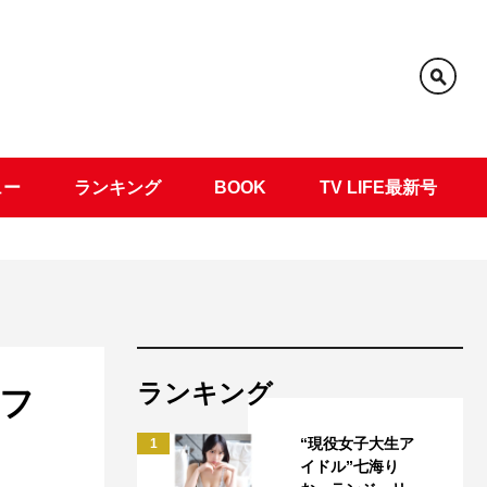
ュー
ランキング
BOOK
TV LIFE最新号
ランキング
フ
“現役女子大生ア
1
イドル”七海り