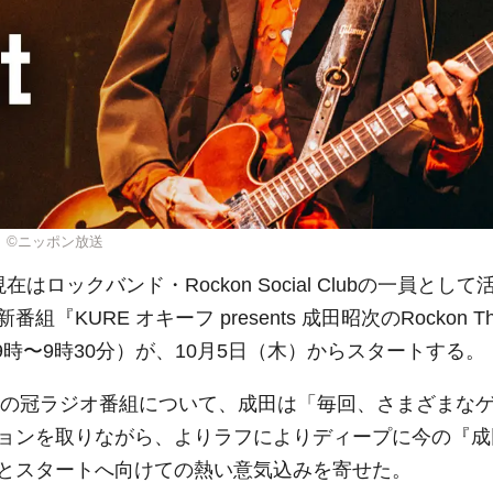
ght』©ニッポン放送
ックバンド・Rockon Social Clubの一員として
URE オキーフ presents 成田昭次のRockon Th
後9時〜9時30分）が、10月5日（木）からスタートする。
自身の冠ラジオ番組について、成田は「毎回、さまざまな
ョンを取りながら、よりラフによりディープに今の『成
とスタートへ向けての熱い意気込みを寄せた。