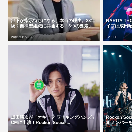
部下が指示待ちになる、本当の理由。23年
NARITA T
続く自律型組織に共通する「3つの要素」
イブは成田昭
PR(ビズヒント)
TV LIFE
成田昭次が「オキーフ ワーキングハンズ」
Rockon S
CMに出演！Rockon Social ...
組メンバーを