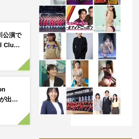
川公演で
l Clu…
on
bらが出…