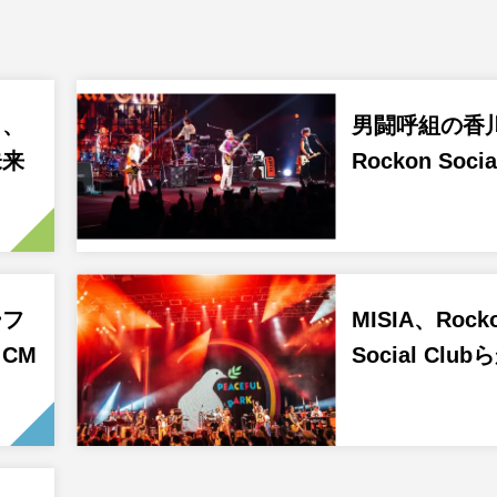
ま、
男闘呼組の香
未来
Rockon Socia
ーフ
MISIA、Rock
CM
Social Clu