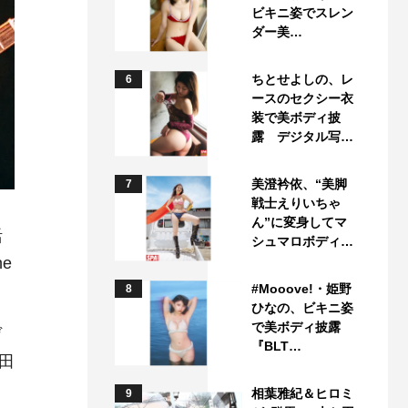
ビキニ姿でスレン
ダー美…
ちとせよしの、レ
6
ースのセクシー衣
装で美ボディ披
露 デジタル写…
美澄衿依、“美脚
7
戦士えりいちゃ
ん”に変身してマ
活
シュマロボディ…
e
#Mooove!・姫野
8
ひなの、ビキニ姿
で美ボディ披露
ゲ
『BLT…
田
相葉雅紀＆ヒロミ
9