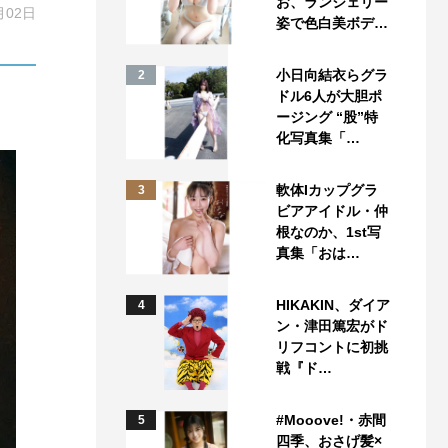
お、ランジェリー
月02日
姿で色白美ボデ…
小日向結衣らグラ
2
ドル6人が大胆ポ
ージング “股”特
化写真集「…
軟体Iカップグラ
3
ビアアイドル・仲
根なのか、1st写
真集「おは…
HIKAKIN、ダイア
4
ン・津田篤宏がド
リフコントに初挑
戦『ド…
#Mooove!・赤間
5
四季、おさげ髪×