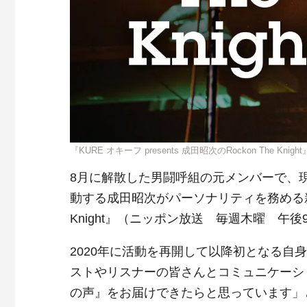
『KURE オキーフ presents 成田昭次のRockon The Kni
8月に解散した男闘呼組の元メンバーで、現在はロ
動する成田昭次がパーソナリティを務める新番組『K
Knight』（ニッポン放送 毎週木曜 午
2020年に活動を再開して以降初となる
ストやリスナーの皆さんとコミュニケーシ
の声』をお届けできたらと思っています」