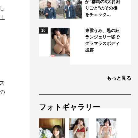
が“群馬の3大お困
し
りごと”のその後
をチェック…
上
東雲うみ、黒の紐
10
ランジェリー姿で
グラマラスボディ
披露
もっと見る
ス
の
フォトギャラリー