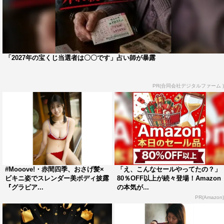
「2027年の宝くじ当選者は〇〇です」占い師が暴露
PR(合同会社デジタルファーム )
#Mooove!・赤間四季、おさげ髪×
「え、こんなセールやってたの？」
ビキニ姿でスレンダー美ボディ披露
80％OFF以上が続々登場！Amazon
『グラビア...
の本気が...
PR(Amazon)