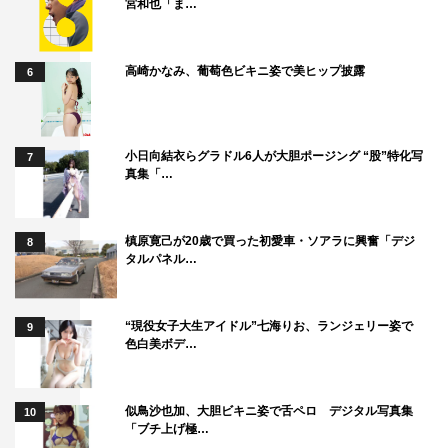
宮和也「ま…
高崎かなみ、葡萄色ビキニ姿で美ヒップ披露
6
小日向結衣らグラドル6人が大胆ポージング “股”特化写
7
真集「…
槙原寛己が20歳で買った初愛車・ソアラに興奮「デジ
8
タルパネル…
“現役女子大生アイドル”七海りお、ランジェリー姿で
9
色白美ボデ…
似鳥沙也加、大胆ビキニ姿で舌ペロ デジタル写真集
10
「ブチ上げ極…