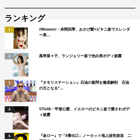
ランキング
#Mooove!・赤間四季、おさげ髪×ビキニ姿でスレンダ
1
ー美…
黒嵜菜々子、ランジェリー姿で色白美ボディ披露
2
『タモリステーション』石油の疑問を徹底解剖 石油
3
の元となる“…
STU48・甲斐心愛、イエローのビキニ姿で愛されボデ
4
ィ披露
『金ロー』で「8番出口」ノーカット地上波初放送 二
5