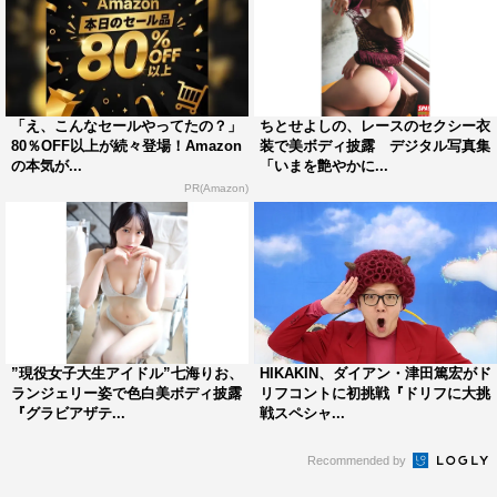
「え、こんなセールやってたの？」
ちとせよしの、レースのセクシー衣
80％OFF以上が続々登場！Amazon
装で美ボディ披露 デジタル写真集
の本気が...
「いまを艶やかに...
PR(Amazon)
”現役女子大生アイドル”七海りお、
HIKAKIN、ダイアン・津田篤宏がド
ランジェリー姿で色白美ボディ披露
リフコントに初挑戦『ドリフに大挑
『グラビアザテ...
戦スペシャ...
Recommended by