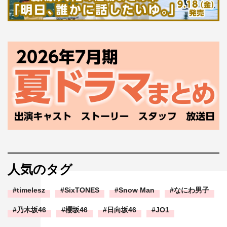
人気のタグ
timelesz
SixTONES
Snow Man
なにわ男子
乃木坂46
櫻坂46
日向坂46
JO1