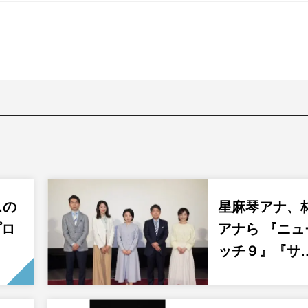
スの
星麻琴アナ、
プロ
アナら 『ニ
ッチ９』『サ