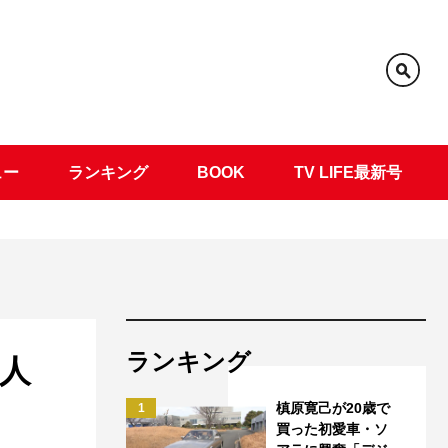
ュー
ランキング
BOOK
TV LIFE最新号
ランキング
人
槙原寛己が20歳で
1
買った初愛車・ソ