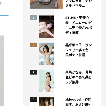
アラに興奮「デジ
月02日
タルパネル…
STU48・甲斐心
2
愛、イエローのビ
キニ姿で愛されボ
ディ披露
黒嵜菜々子、ラン
3
ジェリー姿で色白
美ボディ披露
高崎かなみ、葡萄
4
色ビキニ姿で美ヒ
ップ披露
#Mooove!・赤間
5
四季、おさげ髪×