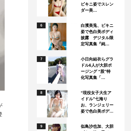
ビキニ姿でスレン
ダー美…
白濱美兎、ビキニ
6
姿で色白美ボディ
披露 デジタル限
定写真集『純…
小日向結衣らグラ
7
ドル6人が大胆ポ
ージング “股”特
化写真集「…
“現役女子大生ア
8
イドル”七海り
が
お、ランジェリー
姿で色白美ボデ…
登
似鳥沙也加、大胆
9