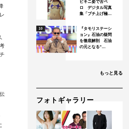
ビキニ姿で舌ペ
降
ロ デジタル写真
集「ブチ上げ極…
レ
『タモリステーシ
10
ョン』石油の疑問
久
を徹底解剖 石油
考
の元となる“…
チ
もっと見る
伝
フォトギャラリー
な
に