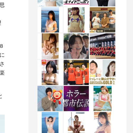
思
望
8
に
さ
楽
と