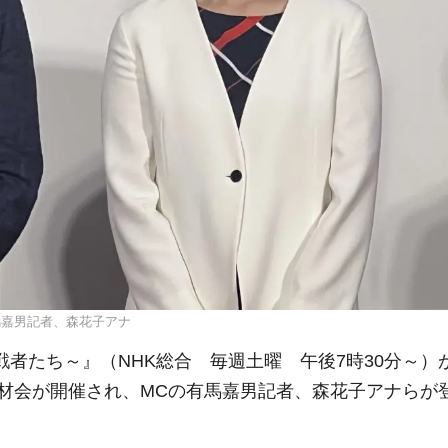
馬嘉男記者、森花子アナ
戦者たち～』（NHK総合 毎週土曜 午後7時30分～）
材会が開催され、MCの有馬嘉男記者、森花子アナらが