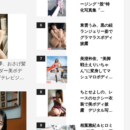
ージング “股”特
化写真集「…
東雲うみ、黒の紐
6
ランジェリー姿で
グラマラスボディ
披露
美澄衿依、“美脚
7
四季、おさげ髪
戦士えりいちゃ
ダー美ボデ
ん”に変身してマ
シュマロボディ…
ザテレビジョ
ちとせよしの、レ
8
ースのセクシー衣
装で美ボディ披
露 デジタル写…
相葉雅紀＆ヒロミ
9