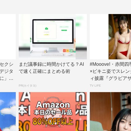
セクシ
まだ議事録に時間かけてる？AI
#Mooove!・赤間
デジタ
で速く正確にまとめる術
×ビキニ姿でスレン
に」誌
ィ披露『グラビア
ン』アザ...
PR(カイタヨ)
TV LIFE