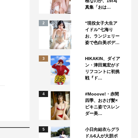
根なのか、1st写
真集「おは…
“現役女子大生ア
2
イドル”七海り
お、ランジェリー
姿で色白美ボデ…
HIKAKIN、ダイア
3
ン・津田篤宏がド
リフコントに初挑
戦『ド…
#Mooove!・赤間
4
四季、おさげ髪×
ビキニ姿でスレン
ダー美…
小日向結衣らグラ
5
ドル6人が大胆ポ