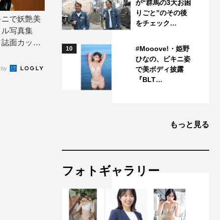
が“群馬の3大お困
りごと”のその後
キニで妖艶美
をチェック…
タル写真集
」誌面カット
#Mooove!・姫野
10
ひなの、ビキニ姿
 by
で美ボディ披露
『BLT…
もっと見る
フォトギャラリー