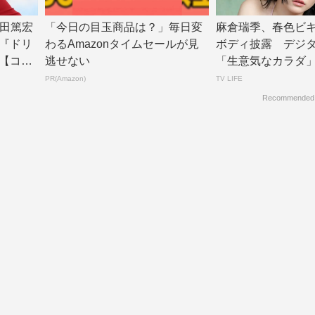
津田篤宏
「今日の目玉商品は？」毎日変
麻倉瑞季、春色ビ
『ドリ
わるAmazonタイムセールが見
ボディ披露 デジ
【コメ
逃せない
「生意気なカラダ
公開 | TV L...
PR(Amazon)
TV LIFE
Recommended