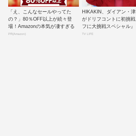
「え、こんなセールやってた
HIKAKIN、ダイアン・
の？」80％OFF以上が続々登
がドリフコントに初挑戦
場！Amazonの本気が凄すぎる
フに大挑戦スペシャル』
ントあり】...
PR(Amazon)
TV LIFE