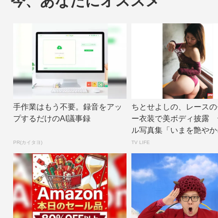
今、あなたにオススメ
手作業はもう不要。録音をアッ
ちとせよしの、レースの
プするだけのAI議事録
ー衣装で美ボディ披露 
ル写真集「いまを艶やか
面カット公開 |...
PR(カイタヨ)
TV LIFE