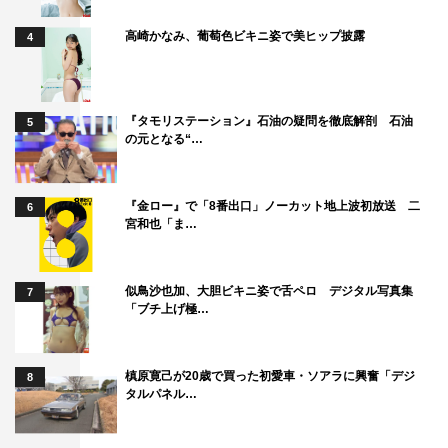
高崎かなみ、葡萄色ビキニ姿で美ヒップ披露
4
『タモリステーション』石油の疑問を徹底解剖 石油
5
の元となる“…
『金ロー』で「8番出口」ノーカット地上波初放送 二
6
宮和也「ま…
似鳥沙也加、大胆ビキニ姿で舌ペロ デジタル写真集
7
「ブチ上げ極…
槙原寛己が20歳で買った初愛車・ソアラに興奮「デジ
8
タルパネル…