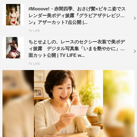
#Mooove!・赤間四季、おさげ髪×ビキニ姿でス
レンダー美ボディ披露『グラビアザテレビジョ
ン』アザーカット7点公開 |...
TV LIFE
ちとせよしの、レースのセクシー衣装で美ボデ
ィ披露 デジタル写真集「いまを艶やかに」誌
面カット公開 | TV LIFE w...
TV LIFE