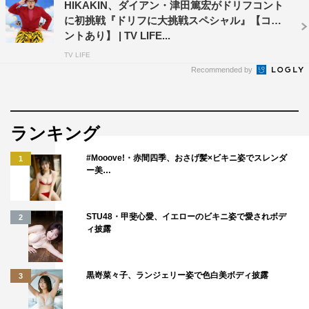
HIKAKIN、ダイアン・津田篤宏がドリフコント
に初挑戦『ドリフに大挑戦スペシャル』【コメ
ントあり】 | TV LIFE...
TV LIFE
Recommended by
ランキング
#Mooove!・赤間四季、おさげ髪×ビキニ姿でスレンダ
1
ー美…
STU48・甲斐心愛、イエローのビキニ姿で愛されボデ
2
ィ披露
黒嵜菜々子、ランジェリー姿で色白美ボディ披露
3