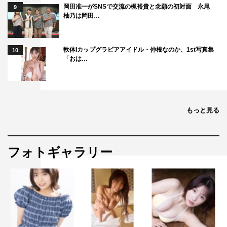
岡田准一がSNSで交流の梶裕貴と念願の初対面 永尾
9
柚乃は岡田…
軟体Iカップグラビアアイドル・仲根なのか、1st写真集
10
「おは…
もっと見る
フォトギャラリー