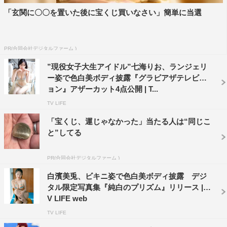
「玄関に〇〇を置いた後に宝くじ買いなさい」簡単に当選
PR(合同会社デジタルファーム )
”現役女子大生アイドル”七海りお、ランジェリ
ー姿で色白美ボディ披露『グラビアザテレビジ
ョン』アザーカット4点公開 | T...
TV LIFE
「宝くじ、運じゃなかった」当たる人は“同じこ
と”してる
PR(合同会社デジタルファーム )
白濱美兎、ビキニ姿で色白美ボディ披露 デジ
タル限定写真集『純白のプリズム』リリース | T
V LIFE web
TV LIFE