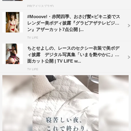
PR(アイリスプラザ)
#Mooove!・赤間四季、おさげ髪×ビキニ姿でス
レンダー美ボディ披露『グラビアザテレビジョ
ン』アザーカット7点公開 |...
TV LIFE
ちとせよしの、レースのセクシー衣装で美ボデ
ィ披露 デジタル写真集「いまを艶やかに」誌
面カット公開 | TV LIFE w...
TV LIFE