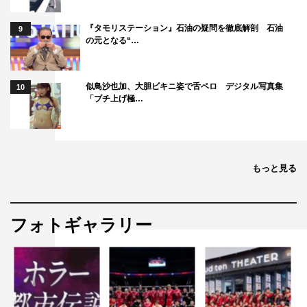
『タモリステーション』石油の疑問を徹底解剖 石油
9
の元となる“…
似鳥沙也加、大胆ビキニ姿で舌ペロ デジタル写真集
10
「ブチ上げ極…
もっと見る
フォトギャラリー