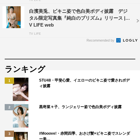
白濱美兎、ビキニ姿で色白美ボディ披露 デジ
タル限定写真集『純白のプリズム』リリース | T
V LIFE web
TV LIFE
Recommended by
ランキング
STU48・甲斐心愛、イエローのビキニ姿で愛されボデ
1
ィ披露
黒嵜菜々子、ランジェリー姿で色白美ボディ披露
2
#Mooove!・赤間四季、おさげ髪×ビキニ姿でスレンダ
3
ー美…