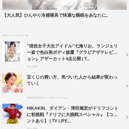
【大人気】ひんやり冷感寝具で快適な睡眠をあなたに。
PR(アイリスプラザ)
”現役女子大生アイドル”七海りお、ランジェリ
ー姿で色白美ボディ披露『グラビアザテレビジ
ョン』アザーカット4点公開 | T...
TV LIFE
宝くじの買い方、気づいた人から結果が変わっ
ていく
PR(合同会社デジタルファーム )
HIKAKIN、ダイアン・津田篤宏がドリフコント
に初挑戦『ドリフに大挑戦スペシャル』【コメ
ントあり】 | TV LIFE...
TV LIFE