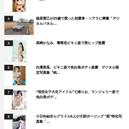
槙原寛己が20歳で買った初愛車・ソアラに興奮「デジ
4
タルパネル…
高崎かなみ、葡萄色ビキニ姿で美ヒップ披露
5
白濱美兎、ビキニ姿で色白美ボディ披露 デジタル限
6
定写真集『純…
“現役女子大生アイドル”七海りお、ランジェリー姿で
7
色白美ボデ…
小日向結衣らグラドル6人が大胆ポージング “股”特化写
8
真集「…