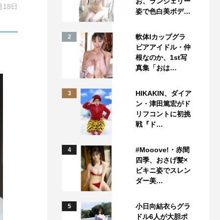
お、ランジェリー
月18日
姿で色白美ボデ…
軟体Iカップグラ
2
ビアアイドル・仲
根なのか、1st写
真集「おは…
HIKAKIN、ダイア
3
ン・津田篤宏がド
リフコントに初挑
戦『ド…
#Mooove!・赤間
4
四季、おさげ髪×
ビキニ姿でスレン
ダー美…
小日向結衣らグラ
5
ドル6人が大胆ポ