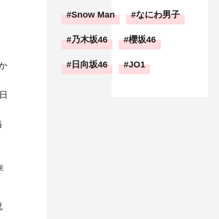
Snow Man
なにわ男子
乃木坂46
櫻坂46
日向坂46
JO1
か
日
当
幸
祝