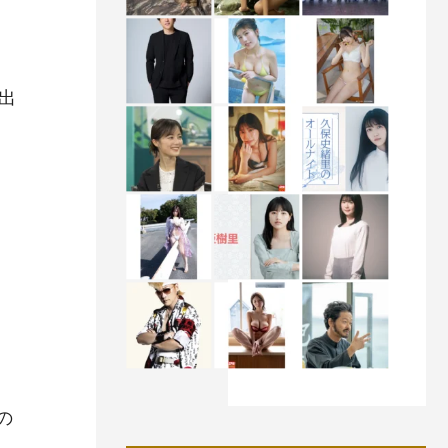
初出
。
の