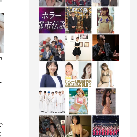
さ
ー
ョ
日
で
結