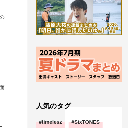
の
面
人気のタグ
timelesz
SixTONES
ー