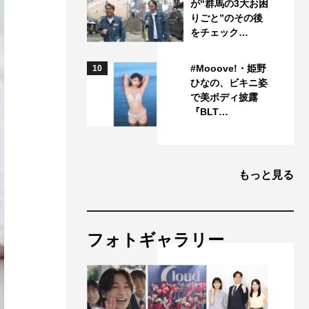
が“群馬の3大お困
りごと”のその後
をチェック…
#Mooove!・姫野
10
ひなの、ビキニ姿
で美ボディ披露
『BLT…
もっと見る
フォトギャラリー