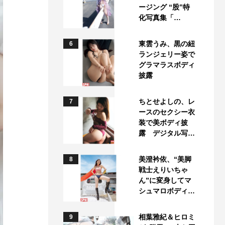
ージング “股”特
化写真集「…
東雲うみ、黒の紐
6
ランジェリー姿で
グラマラスボディ
披露
ちとせよしの、レ
7
ースのセクシー衣
装で美ボディ披
露 デジタル写…
美澄衿依、“美脚
8
戦士えりいちゃ
ん”に変身してマ
シュマロボディ…
相葉雅紀＆ヒロミ
9