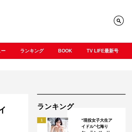
ュー
ランキング
BOOK
TV LIFE最新号
ランキング
ィ
“現役女子大生ア
1
イドル”七海り