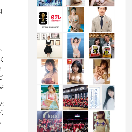
日
か
く
ま
ど
よ
と
う
。