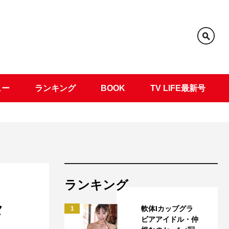
ュー
ランキング
BOOK
TV LIFE最新号
ランキング
ョ
メ
軟体Iカップグラ
1
ビアアイドル・仲