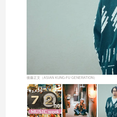
後藤正文（ASIAN KUNG-FU GENERATION）