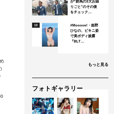
が“群馬の3大お困
りごと”のその後
をチェック…
#Mooove!・姫野
10
ひなの、ビキニ姿
で美ボディ披露
『BLT…
。
め
もっと見る
の
分
フォトギャラリー
0