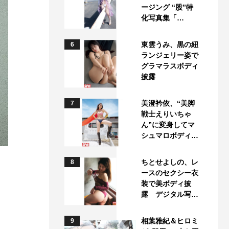
ージング “股”特
化写真集「…
東雲うみ、黒の紐
6
ランジェリー姿で
グラマラスボディ
披露
美澄衿依、“美脚
7
戦士えりいちゃ
ん”に変身してマ
シュマロボディ…
ちとせよしの、レ
8
ースのセクシー衣
装で美ボディ披
露 デジタル写…
相葉雅紀＆ヒロミ
9