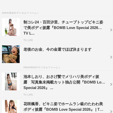
花咲楓香
書誌情報
PR(合同会社デジタルファーム )
制コレ24・百田汐里、チューブトップビキニ姿
BOMB Love Special 2026
で美ボディ披露『BOMB Love Special 2026』 |
定価：本体1,500円＋税（税込1,650円）
TV L...
発売日：2026年5月26日（火）
TV LIFE
判型：A4ワイド判
老後のお金、今の金運でほぼ決まります
電子版：なし
ボム編集部公式X：
https://x.com/idol_bomb
PR(合同会社デジタルファーム )
ボム公式webサイト『BOMBweb』：
https://bombweb.jp/
池本しおり、おさげ髪でメリハリ美ボディ披
露 写真集未掲載カット独占公開『BOMB Love
＜購入はコチラ＞
Special 2026』 ...
Amazon：
https://amzn.to/3PGNDvy
TV LIFE
セブンネット：https://7net.omni7.jp/detail/1107702388
花咲楓香、ビキニ姿でホームラン級のたわわ美
HMV&BOOKS online：
ボディ披露『BOMB Love Special 2026』 | TV L
https://www.hmv.co.jp/product/detail/16826752