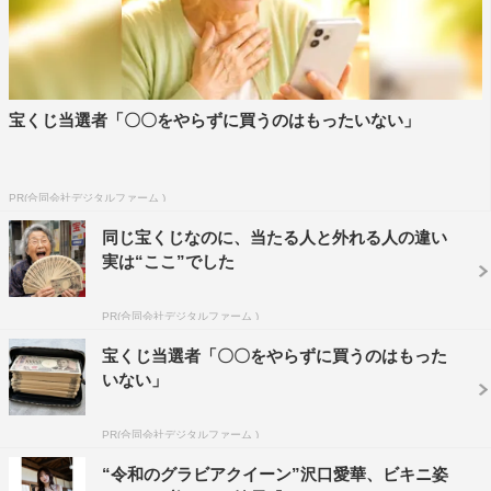
ャツ姿や強めのアニマル柄チューブトップ水着など、緩急
自在な溺愛ボディは必見だ。
＜その他のラインナップ＞
宝くじ当選者「〇〇をやらずに買うのはもったいない」
★制コレ22準グランプリの松島かのんも、二十歳になって
初グラビアを披露。愛媛が生んだ奇跡のボディは、オレン
ジ色の鮮やかなチューブ水着もシックな柄の黒ビキニもど
PR(合同会社デジタルファーム )
ちらも見どころ充分。
同じ宝くじなのに、当たる人と外れる人の違い
実は“ここ”でした
★制コレ24メンバー・百田汐里の爽やか水着グラビア。高
校を卒業したばかりという、童顔に168センチの抜群スタ
PR(合同会社デジタルファーム )
イル。まだまだ青春感いっぱいなビキニ姿も、スタイル最
宝くじ当選者「〇〇をやらずに買うのはもった
強なワンピース水着も、どちらの姿も伸びしろたっぷり。
いない」
★写真集『ほんとのしおり。』も絶好調な池本しおり。5
PR(合同会社デジタルファーム )
年間在籍したアイドルグループ“テラテラ”卒業を控え、ま
“令和のグラビアクイーン”沢口愛華、ビキニ姿
だ残されていた衝撃の写真集未掲載カットを独占公開。