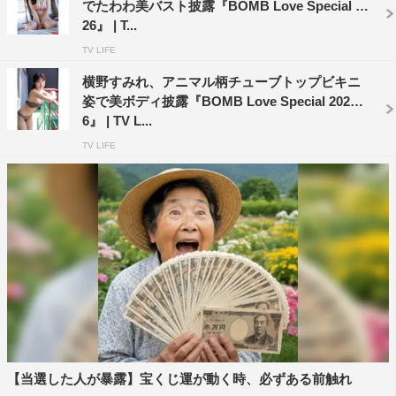
でたわわ美バスト披露『BOMB Love Special 20
26』 | T...
★花咲楓香は記念すべきボム初登場グラビア。北海道出身
TV LIFE
で北海道日本ハムファイターズをこよなく愛する彼女の、
ホームラン級のたわわな美麗ボディ。ビキニからこぼれそ
横野すみれ、アニマル柄チューブトップビキニ
姿で美ボディ披露『BOMB Love Special 202
うな90センチバスト、タイトなニット姿でもセクシーさ満
6』 | TV L...
点。
TV LIFE
★登場アイドル全員の直筆サイン入りTシャツ＆チェキが
当たるプレゼントも。
＜掲載タレント＞
沢口愛華
横野すみれ
南みゆか（Sophia la Mode）
松島かのん
百田汐里
【当選した人が暴露】宝くじ運が動く時、必ずある前触れ
池本しおり