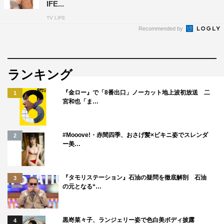
IFE...
TV LIFE
Recommended by
ランキング
『金ロー』で「8番出口」ノーカット地上波初放送 二
1
宮和也「ま…
#Mooove!・赤間四季、おさげ髪×ビキニ姿でスレンダ
2
ー美…
『タモリステーション』石油の疑問を徹底解剖 石油
3
の元となる“…
黒嵜菜々子、ランジェリー姿で色白美ボディ披露
4