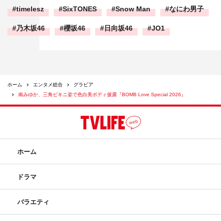
timelesz
SixTONES
Snow Man
なにわ男子
乃木坂46
櫻坂46
日向坂46
JO1
ホーム
エンタメ総合
グラビア
南みゆか、三角ビキニ姿で色白美ボディ披露『BOMB Love Special 2026』
ホーム
ドラマ
バラエティ