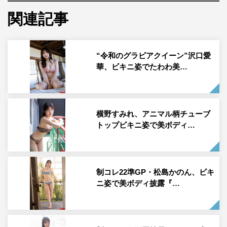
南みゆか『BOMB Love Special 2026』
関連記事
“令和のグラビアクイーン”沢口愛
華、ビキニ姿でたわわ美…
南みゆかが、5月26日（火）発売のアイドル誌「BOMB」
の水着グラビア別冊『BOMB Love Special 2026』のグラ
ビアに登場した。
横野すみれ、アニマル柄チューブ
トップビキニ姿で美ボディ…
アイドルグループ“Sophia la Mode”としても活躍する、南
みゆかの14ページグラビア。二十歳になって大人っぽさの
増したぜいたくボディは、朝ベッドでの爽やかな水色ビキ
制コレ22準GP・松島かのん、ビキ
ニ、お風呂での清純白ビキニ、スタイルの際立つ赤のチュ
ニ姿で美ボディ披露『…
ーブ水着と、どれをとっても大満足間違いなし。
表紙を飾るのは沢口愛華