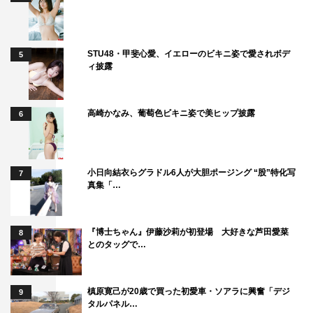
STU48・甲斐心愛、イエローのビキニ姿で愛されボデ
5
ィ披露
高崎かなみ、葡萄色ビキニ姿で美ヒップ披露
6
小日向結衣らグラドル6人が大胆ポージング “股”特化写
7
真集「…
『博士ちゃん』伊藤沙莉が初登場 大好きな芦田愛菜
8
とのタッグで…
槙原寛己が20歳で買った初愛車・ソアラに興奮「デジ
9
タルパネル…