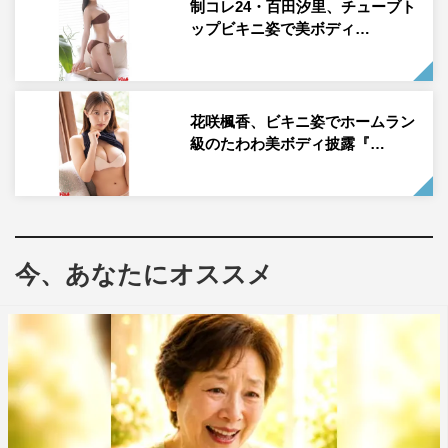
制コレ24・百田汐里、チューブト
表紙を飾るのは、時代を代表する令和のグラビアクイー
ップビキニ姿で美ボディ…
ン・沢口愛華。少しずつ夏を感じられるようになったこの
季節、テーマは“愛”の深さ。まずは大人っぽいネイビーの
チューブトップ水着で、真っ赤な絨毯の上やお風呂でしっ
花咲楓香、ビキニ姿でホームラン
とりと。オレンジ柄のレースビキニに着替えては、さまざ
級のたわわ美ボディ披露『…
まな角度からのボディラインをしっかり堪能。続いては黒
の変形ビキニで、陰影のついたフェルメールな瞬間を。最
後はワンピースからの展開で、ピンクのビキニ姿でベッド
に横たわる距離感近めの視線にドキドキ。グラビアデビュ
今、あなたにオススメ
ーから約8年、何ら変わることのない“愛”を感じる20ペー
ジのロンググラビアとなっている。
裏表紙は横野すみれ
ドラマ『犬飼さんは隠れ溺愛上司』ヒロイン役でも注目の
横野すみれは14ページグラビアで登場。彼女目線での彼シ