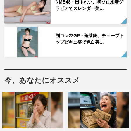
い水色のノースリーブ姿で、サイリウムカラーに合わせた
NMB48・田中れい、初ソロ水着グ
ラビアでスレンダー美…
花束を手に自然な笑顔。黄色のワンピースに着替えて、誰
もいない野球グラウンドへ。あいにくの雨となった撮影で
も、傘を差してひとり歩く姿もしっとりと絵になる。ロン
グインタビューでは、卒業を決心するまでの経緯、そして
制コレ22GP・蓬莱舞、チューブト
最愛の同期三期生について語っている。
ップビキニ姿で色白美…
通常版の表紙は日向坂46の宮地すみれ＆渡辺莉
奈
今、あなたにオススメ
表紙には、17枚目シングル「Kind of love」を発売、宮崎
での『ひなたフェス2026』開催を控えた日向坂46から、
宮地すみれ＆渡辺莉奈の“すみりな”ペアが登場。ユニッ
ト“能ある少女はスカート揺らす”としてユニット曲「恋と
慣性の法則」を持つ仲良し2人が、初夏の緑豊かな古民家
でのんびりとしたグラビアを。まずはノースリーブのルー
ムウェアを着ての朝食作りで、ナチュラルな笑顔があふれ