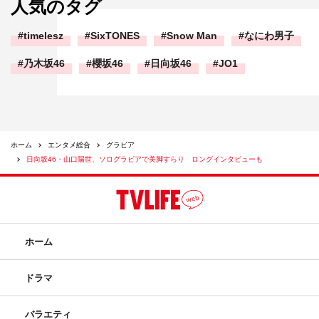
人気のタグ
timelesz
SixTONES
Snow Man
なにわ男子
乃木坂46
櫻坂46
日向坂46
JO1
ホーム
エンタメ総合
グラビア
日向坂46・山口陽世、ソログラビアで美脚すらり ロングインタビューも
ホーム
ドラマ
バラエティ