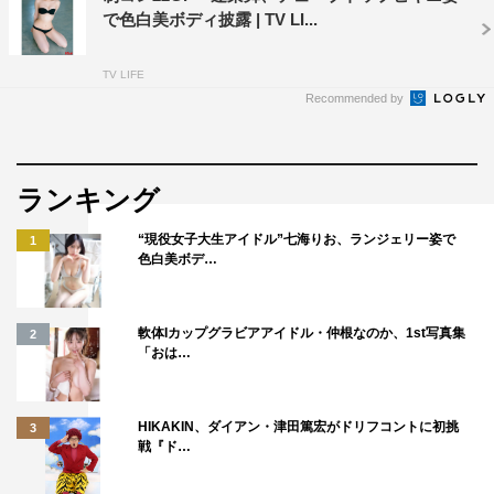
で色白美ボディ披露 | TV LI...
【限定版】
表紙：森脇梨々夏
TV LIFE
裏表紙：和泉芳怜
Recommended by
■綴じ込み付録
両面ピンナップポスター
ランキング
森脇梨々夏
“現役女子大生アイドル”七海りお、ランジェリー姿で
1
＜その他のラインナップ＞
色白美ボデ…
●NMB48の33枚目シングル「初めてのオール」で3作連続
でのセンターを務める、3代目キャプテン・塩月希依音。
軟体Iカップグラビアアイドル・仲根なのか、1st写真集
2
キャプテン就任から半年、ここまでに至る経緯、そして本
「おは…
音をさらけ出した貴重なロングインタビューは必読。
●NMB48の11期研究生として加入して半年、33rdシングル
HIKAKIN、ダイアン・津田篤宏がドリフコントに初挑
3
戦『ド…
で早くも初選抜された田中れいの初ソロ水着グラビア。