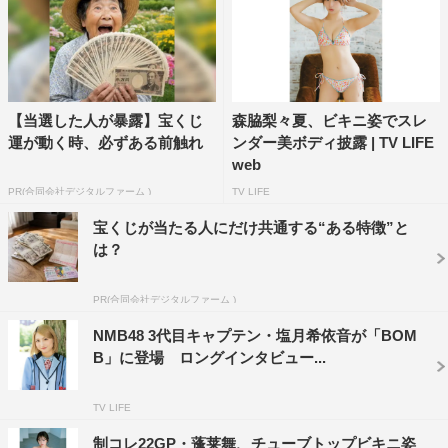
ーボディ、距離感近めの表情も。誌面のQRコードから見
られるグラビア撮影動画も。
限定版の裏表紙は和泉芳怜
【当選した人が暴露】宝くじ
森脇梨々夏、ビキニ姿でスレ
限定版の裏表紙は、久しぶりのボム水着グラビアとなるミ
運が動く時、必ずある前触れ
ンダー美ボディ披露 | TV LIFE
スマガ2021グランプリの和泉芳怜。声優にもチャレンジ
web
している彼女の癒やされる笑顔とたわわな柔らかボディ
PR(合同会社デジタルファーム )
TV LIFE
は、グラビアの王道。誌面のQRコードから見られるグラ
宝くじが当たる人にだけ共通する“ある特徴”と
ビア動画も。
は？
【通常版】
PR(合同会社デジタルファーム )
表紙：日向坂46・宮地すみれ＆渡辺莉奈
NMB48 3代目キャプテン・塩月希依音が「BOM
裏表紙：日向坂46・山口陽世
B」に登場 ロングインタビュー...
■別冊付録
両面ポスター
TV LIFE
宮地すみれ＆渡辺莉奈（日向坂46）
制コレ22GP・蓬莱舞、チューブトップビキニ姿