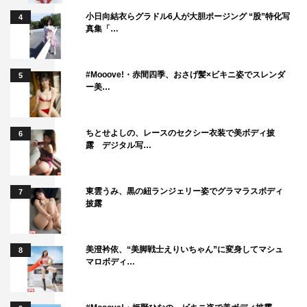
●制コレ22グランプリの蓬莱舞が、20歳になりぐっと大人
小日向結衣らグラドル6人が大胆ポージング “股”特化写
4
っぽくなったグラビアを披露。女優としての充実ぶりを感
真集「…
じるセクシーな表情は必見。誌面のQRコードから見られ
るグラビア動画も。
#Mooove!・赤間四季、おさげ髪×ビキニ姿でスレンダ
5
ー美…
●好評発売中のボム水着別冊『BOMB Love Special 2026』
から、沢口愛華、南みゆか、松島かのん、百田汐里、花咲
ちとせよしの、レースのセクシー衣装で美ボディ披
楓香、横野すみれの未公開スペシャル水着カットを大放
6
露 デジタル写…
出。
●6枚目シングル「ダントツで愛して/また、あなたに恋焦
東雲うみ、黒の紐ランジェリー姿でグラマラスボディ
7
がれているんだ」を発売するOCHA NORMAから、斉藤円
披露
香、中山夏月姫、筒井澪心の3人が登場。新曲やこの夏の
話はもちろん、“ダントツで愛してるもの”についても語っ
美澄衿依、“美脚戦士えりいちゃん”に変身してマシュ
8
ている。
マロボディ…
●結成3周年を迎え、8thシングル「FUNKY SUMMER」を