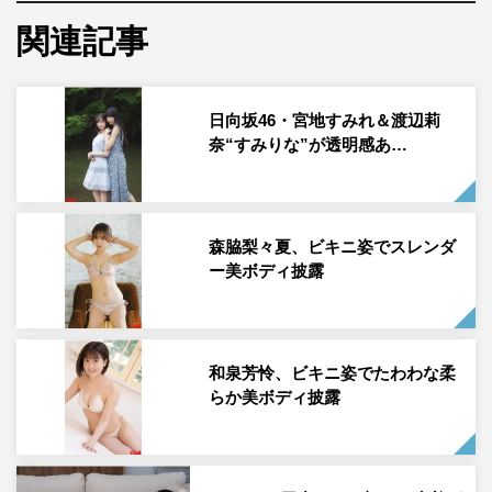
日向坂46・山口陽世「BOMB」7月号
関連記事
日向坂46・宮地すみれ＆渡辺莉
奈“すみりな”が透明感あ…
森脇梨々夏、ビキニ姿でスレンダ
ー美ボディ披露
日向坂46の山口陽世が、6月9日（火）発売のアイドル誌
「BOMB」7月号の通常版裏表紙に登場した。
和泉芳怜、ビキニ姿でたわわな柔
通常版の裏表紙は日向坂46の山口陽世
らか美ボディ披露
日向坂46の三期生、待望の三期生ライブ開催発表直後に突
然の卒業発表をした山口陽世のソログラビア。日向坂らし