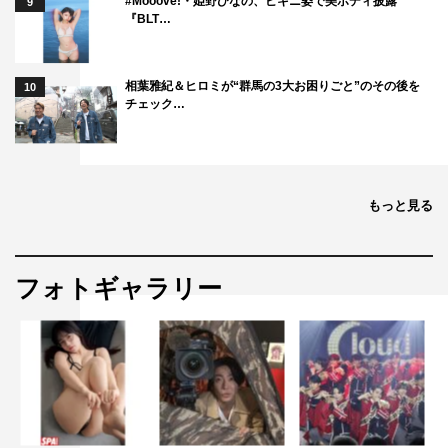
#Mooove!・姫野ひなの、ビキニ姿で美ボディ披露
発売する僕が見たかった青空から、カップリング曲「夏
9
『BLT…
YASUMING!」を歌う現役JKユニット・工藤唯愛、杉浦英
恋、八重樫美伊咲の3人がそろって雑誌初登場。JKらしく
相葉雅紀＆ヒロミが“群馬の3大お困りごと”のその後を
夏休みについてたっぷり語っている。
10
チェック…
●そのほか、中村麗乃、畠中夢叶、横須賀京香などインタ
ビューも充実。
●よゐこ有野晋哉の長寿連載『超棚からボム餅』も絶好
もっと見る
調。
＜掲載タレント＞
フォトギャラリー
宮地すみれ＆渡辺莉奈（日向坂46）
山口陽世（日向坂46）
森脇梨々夏
塩月希依音（NMB48）
田中れい（NMB48）
沢口愛華