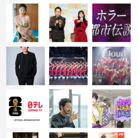
南みゆか（Sophia la Mode）
松島かのん
百田汐里
花咲楓香
横野すみれ
蓬莱舞
和泉芳怜
OCHA NORMA
僕が見たかった青空
中村麗乃
畠中夢叶
横須賀京香
※QRコードは株式会社デンソーウェーブの登録商標で
す。
「ボム7月号」