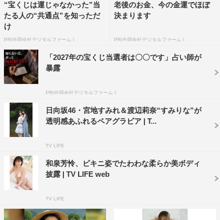
“宝くじは運じゃなかった”当
老後のお金、今の金運でほぼ
るスタート。続いては水色のワンピースに着替えて、近く
たる人の“共通点”を知っただ
決まります
の河原へお散歩。スカートをたくし上げ冷たい川に足まで
け
浸かり、横浜スタジアムでも披露された顎クイポーズも笑
PR(合同会社デジタルファーム )
PR(合同会社デジタルファーム )
顔で再現。最後は白い半袖ブラウスに赤と青の色違いスカ
「2027年の宝くじ当選者は〇〇です」占い師が
ートでしっとりと。スカートを揺らしたり慣性の法則にチ
暴露
ャレンジしたり、適度な距離感で。2人の初めての出逢い
から、仲良くなったきっかけ、これからの2人…と、ここ
PR(合同会社デジタルファーム )
だけで語ったエピソードたっぷりのロング対談にも注目
日向坂46・宮地すみれ＆渡辺莉奈“すみりな”が
だ。
透明感あふれるペアグラビア | T...
限定版の表紙は森脇梨々夏
TV LIFE
和泉芳怜、ビキニ姿でたわわな柔らか美ボディ
限定版の表紙を飾るのは『佐久間宣行のNOBROCK TV』
披露 | TV LIFE web
から生まれた6人組グループ・DRAW?ME（ドローミー）
として「素直でごめんね」でのCDデビューも決まった森
TV LIFE
脇梨々夏の最新グラビア。いたずらっぽい笑顔とスレンダ