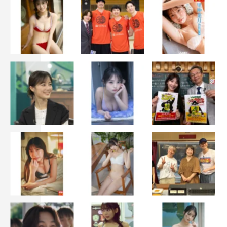
特別定価：本体1,418円＋税（税込1,560円）
発売日：2026年6月9日（火）
判型：A4ワイド判
ボム編集部公式X：
https://x.com/idol_bomb
ボム公式webサイト『BOMBweb』：
https://bombweb.jp/
【購入はコチラ】
＜通常版＞
Amazon：
https://amzn.to/4vyAdRF
セブンネット：https://7net.omni7.jp/detail/1107708543
HMV&BOOKS online：
https://www.hmv.co.jp/product/detail/16867044
＜限定版＞
セブンネット：https://7net.omni7.jp/detail/1107708544
TSUTAYA：
https://tsutaya.tsite.jp/articles/book-comic-5399