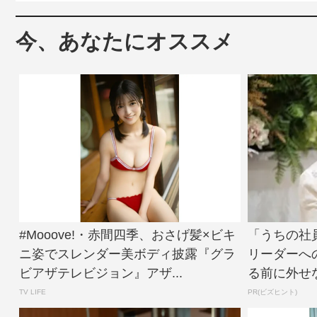
今、あなたにオススメ
#Mooove!・赤間四季、おさげ髪×ビキ
「うちの社
ニ姿でスレンダー美ボディ披露『グラ
リーダーへ
ビアザテレビジョン』アザ...
る前に外せ
TV LIFE
PR(ビズヒント)