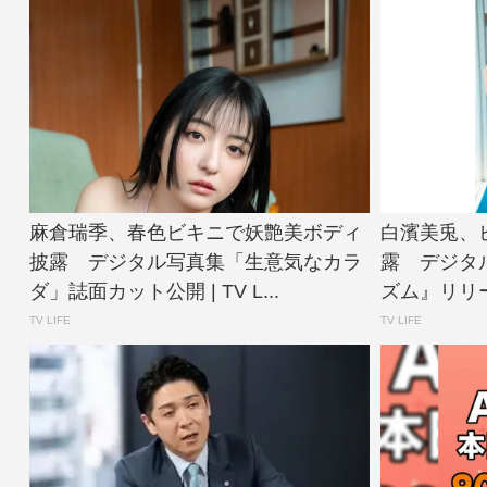
麻倉瑞季、春色ビキニで妖艶美ボディ
白濱美兎、
披露 デジタル写真集「生意気なカラ
露 デジタ
ダ」誌面カット公開 | TV L...
ズム』リリース 
TV LIFE
TV LIFE