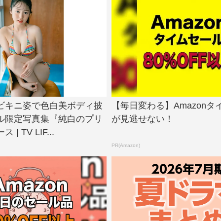
ビキニ姿で色白美ボディ披
【毎日変わる】Amazonタ
ル限定写真集『純白のプリ
が見逃せない！
| TV LIF...
PR(Amazon)