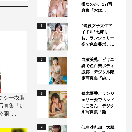
根なのか、1st写
真集「おは…
“現役女子大生ア
6
イドル”七海り
お、ランジェリー
姿で色白美ボデ…
白濱美兎、ビキニ
7
姿で色白美ボディ
披露 デジタル限
定写真集『純…
鈴木優香、ランジ
8
クシー衣装
ェリー姿でベッド
写真集「い
にごろん デジタ
ル写真集「艶…
|...
似鳥沙也加、大胆
9