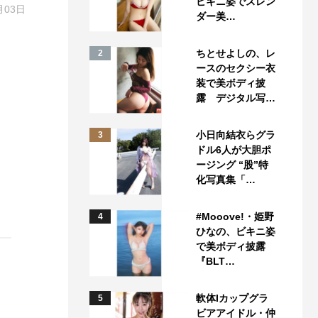
ビキニ姿でスレン
月03日
ダー美…
ちとせよしの、レ
2
ースのセクシー衣
装で美ボディ披
露 デジタル写…
小日向結衣らグラ
3
ドル6人が大胆ポ
ージング “股”特
化写真集「…
#Mooove!・姫野
4
ひなの、ビキニ姿
で美ボディ披露
『BLT…
軟体Iカップグラ
5
ビアアイドル・仲