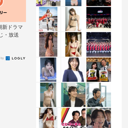
月期新ドラマ
じ・放送
 by