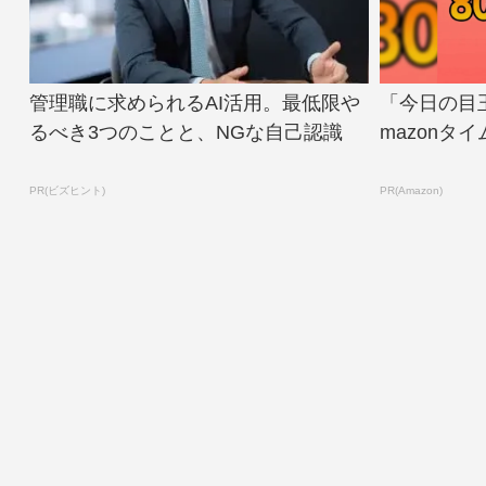
管理職に求められるAI活用。最低限や
「今日の目
るべき3つのことと、NGな自己認識
mazonタ
PR(ビズヒント)
PR(Amazon)