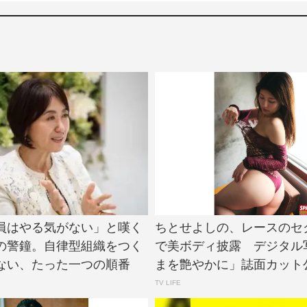
員はやる気がない」と嘆く
ちとせよしの、レースのセ
の警鐘。自律型組織をつく
で美ボディ披露 デジタル
ない、たった一つの順番
まを艶やかに」誌面カット公開 
TV LIFE