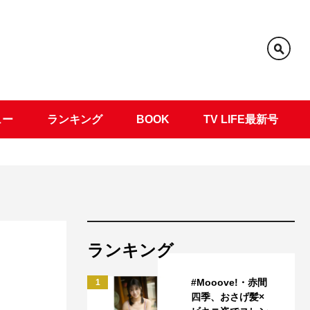
ュー
ランキング
BOOK
TV LIFE最新号
ランキング
#Mooove!・赤間
1
四季、おさげ髪×