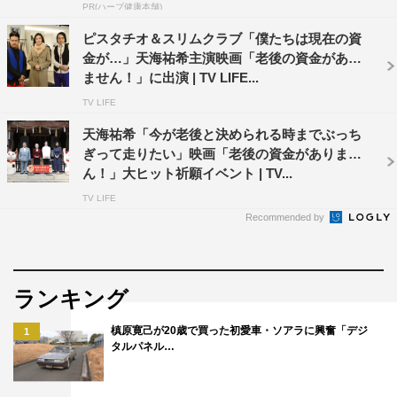
PR(ハーブ健康本舗)
ピスタチオ＆スリムクラブ「僕たちは現在の資
金が…」天海祐希主演映画「老後の資金があり
ません！」に出演 | TV LIFE...
TV LIFE
天海祐希「今が老後と決められる時までぶっち
ぎって走りたい」映画「老後の資金がありませ
ん！」大ヒット祈願イベント | TV...
TV LIFE
Recommended by
ランキング
槙原寛己が20歳で買った初愛車・ソアラに興奮「デジ
1
タルパネル…