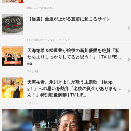
そうな仕上がりになっている。
PR(ハーブ健康本舗)
「老後の資金がありません！」
【当選】金運が上がる直前に起こるサイン
9月18日（金）公開
主演：天海祐希
PR(合同会社デジタルファーム )
原作：垣谷美雨「老後の資金がありません」（中公文庫
刊）
天海祐希＆松重豊が娘役の新川優愛を絶賛「私
たちよりしっかりしてると思う！」 | TV LIFE w
公式サイト https://rougo-noshikin.jp
eb
公式twitter twitter.com/rougo_noshikin
TV LIFE
公式Facebook facebook.com/rougonoshikin/
天海祐希、氷川きよしが歌う主題歌「Happ
©2020映画『老後の資金がありません！』製作委員会
y！」への思いを熱弁「老後の資金がありませ
ん！」特別映像解禁 | TV LIF...
＜天海祐希 コメント＞
何だか、私の顔面がうるさくてすみません（笑）。映画
TV LIFE
「老後の資金がありません！」のポスターなんですが…こ
の激しいポスターが、全てを表現してくれてます（笑）。
こんなに切羽詰まった主人公なんです。私が演じるこの主