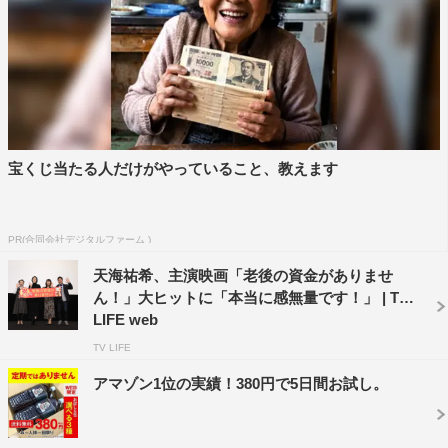
人公が、次々起こる困難や悩みにどの様に立ち向かうの
か。きっと何かしらは、皆様共感して頂けるのではないか
と思います。ちょっと笑えてちょっと切なく、そして、た
っぷり優しいハートフルな映画です。ぜひ、楽しみにして
いただけたらと思います。しかしながら私は、このポスタ
ーが貼られ出したら街を歩けるのか。楽しみで幸せであり
宝くじ当たる人だけがやっていること、教えます
つつも少々の恐怖を感じております（笑）。どうぞ、宜し
くお願い致します。
PR(合同会社デジタルファーム )
天海祐希、主演映画「老後の資金がありませ
ん！」大ヒットに「本当に感無量です！」 | TV
LIFE web
TV LIFE
天海祐希
アマゾン1位の実績！380円で5日間お試し。