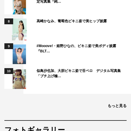
定写真集『純…
高崎かなみ、葡萄色ビキニ姿で美ヒップ披露
8
#Mooove!・姫野ひなの、ビキニ姿で美ボディ披露
9
『BLT…
似鳥沙也加、大胆ビキニ姿で舌ペロ デジタル写真集
10
「ブチ上げ極…
もっと見る
フォトギャラリー