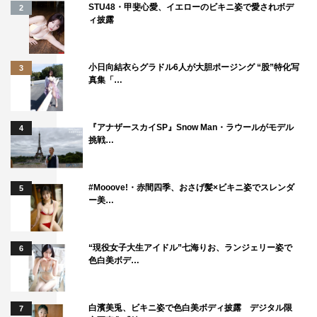
STU48・甲斐心愛、イエローのビキニ姿で愛されボデ
2
ィ披露
小日向結衣らグラドル6人が大胆ポージング “股”特化写
3
真集「…
『アナザースカイSP』Snow Man・ラウールがモデル
4
挑戦…
#Mooove!・赤間四季、おさげ髪×ビキニ姿でスレンダ
5
ー美…
“現役女子大生アイドル”七海りお、ランジェリー姿で
6
色白美ボデ…
白濱美兎、ビキニ姿で色白美ボディ披露 デジタル限
7