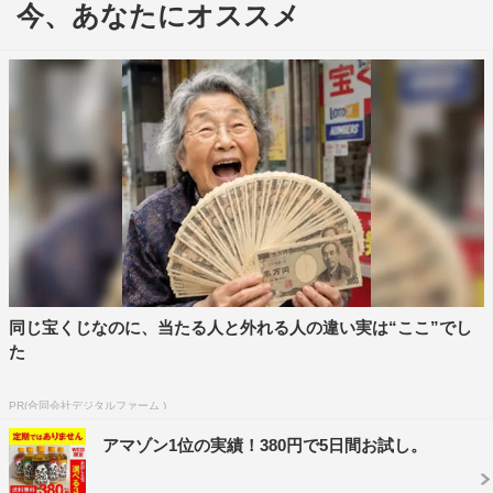
今、あなたにオススメ
「老後の資金がありません！」ティザービジュアル
9月18日（金）公開の天海祐希19年ぶりの単独主演映画
「老後の資金がありません！」のティザービジュアルが公
開された。
強い女性を体現してきた天海が本作で演じるのは、どこに
でもいる普通の主婦。人生の後半に必ずやってくるのが老
後資金問題。誰もが直面する夫婦、親子、子の結婚、独
立、嫁姑、親の介護、葬式など、あらゆる問題が立て続け
に襲ってくる中、悩みもがき奮闘した先にある幸せな「老
後」とは何かを描く。
同じ宝くじなのに、当たる人と外れる人の違い実は“ここ”でし
た
昨年6月に「年金の他、老後には夫婦で2000万円が必要」
という金融庁の報告書が報道されたが、解禁されたビジュ
PR(合同会社デジタルファーム )
アルでは“2000万円なんてとてもじゃない！”とばかりに通
アマゾン1位の実績！380円で5日間お試し。
帳残高に大ショックを受ける瞬間が映し出され、涙は宙に
舞い、哀しみを笑い飛ばすかのような叫び声が聞こえてき