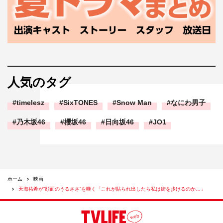
人気のタグ
timelesz
SixTONES
Snow Man
なにわ男子
乃木坂46
櫻坂46
日向坂46
JO1
ホーム
映画
天海祐希が“顔面のうるささ”を嘆く「これが貼られ出したら私は街を歩けるのか…」