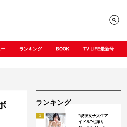
ュー
ランキング
BOOK
TV LIFE最新号
ランキング
ボ
“現役女子大生ア
1
イドル”七海り