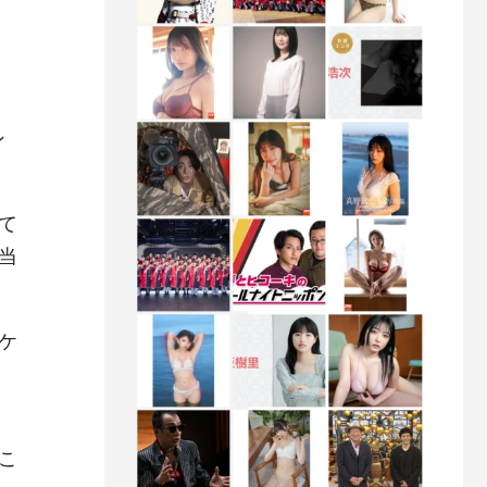
ン
て
当
ケ
こ