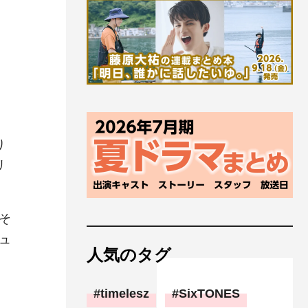
り
リ
そ
ュ
人気のタグ
る
timelesz
SixTONES