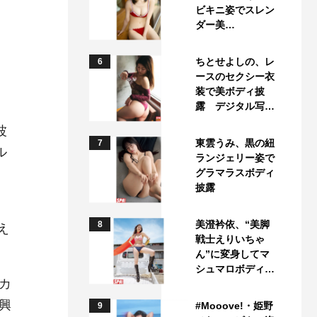
ビキニ姿でスレン
ダー美…
ちとせよしの、レ
6
ースのセクシー衣
装で美ボディ披
露 デジタル写…
波
東雲うみ、黒の紐
7
ル
ランジェリー姿で
グラマラスボディ
披露
き
美澄衿依、“美脚
8
え
戦士えりいちゃ
ん”に変身してマ
シュマロボディ…
カ
興
#Mooove!・姫野
9