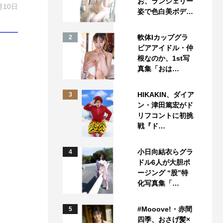
お、ランジェリー
月10日
姿で色白美ボデ…
軟体Iカップグラ
2
ビアアイドル・仲
根なのか、1st写
真集「おは…
HIKAKIN、ダイア
3
ン・津田篤宏がド
リフコントに初挑
戦『ド…
小日向結衣らグラ
4
ドル6人が大胆ポ
ージング “股”特
化写真集「…
#Mooove!・赤間
5
四季、おさげ髪×