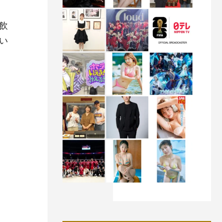
飲
い
」