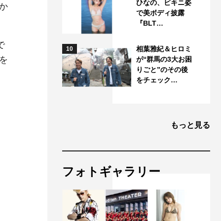
ひなの、ビキニ姿
か
で美ボディ披露
『BLT…
で
相葉雅紀＆ヒロミ
10
を
が“群馬の3大お困
りごと”のその後
をチェック…
もっと見る
フォトギャラリー