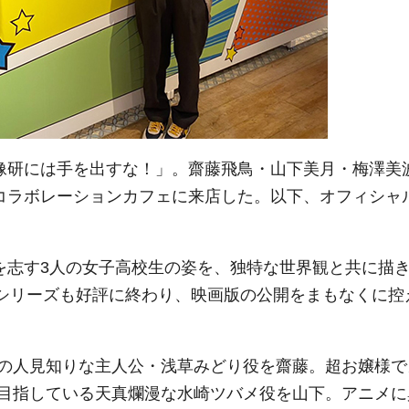
映像研には手を出すな！」。齋藤飛鳥・山下美月・梅澤美
のコラボレーションカフェに来店した。以下、オフィシャ
作を志す3人の女子高校生の姿を、独特な世界観と共に描
マシリーズも好評に終わり、映画版の公開をまもなくに控
の人見知りな主人公・浅草みどり役を齋藤。超お嬢様で
目指している天真爛漫な水崎ツバメ役を山下。アニメに