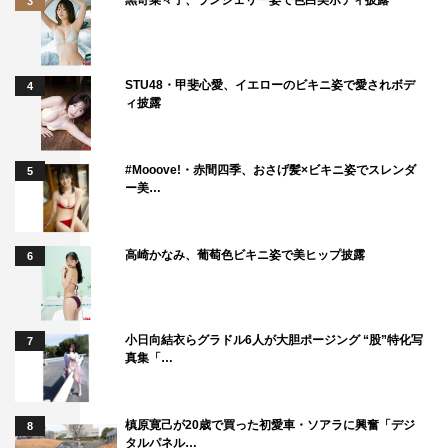
3
マキタスポーツ 新納慎也 桜井ユキ 和久井映見 筒
井道隆
原作：ヤマシタトモコ「さんかく窓の外側は夜」（リブレ
STU48・甲斐心愛、イエローのビキニ姿で愛されボデ
4
刊）
ィ披露
監督：森ガキ侑大
脚本：相沢友子
#Mooove!・赤間四季、おさげ髪×ビキニ姿でスレンダ
5
配給：松竹
ー美…
公式サイト：
https://movies.shochiku.co.jp/sankakumado/
公式Twitter＆Instagram：@sankakumadoeiga
高崎かなみ、葡萄色ビキニ姿で美ヒップ披露
6
©2021映画「さんかく窓の外側は夜」製作委員会
©Tomoko Yamashita/libre
小日向結衣らグラドル6人が大胆ポージング “股”特化写
7
真集「…
槙原寛己が20歳で買った初愛車・ソアラに興奮「デジ
8
タルパネル…