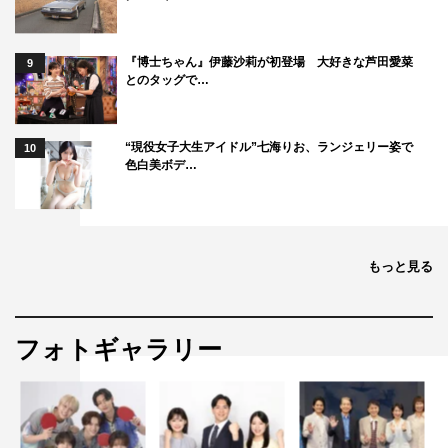
岡田将生
平手友梨奈
志尊淳
『博士ちゃん』伊藤沙莉が初登場 大好きな芦田愛菜
9
とのタッグで…
滝藤賢一
“現役女子大生アイドル”七海りお、ランジェリー姿で
10
色白美ボデ…
もっと見る
フォトギャラリー