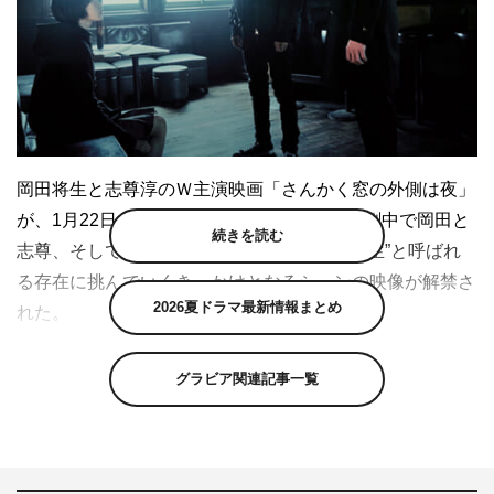
岡田将生と志尊淳のＷ主演映画「さんかく窓の外側は夜」
が、1月22日（金）より全国公開。この度、劇中で岡田と
続きを読む
志尊、そして平手友梨奈の3人が出会い、“先生”と呼ばれ
る存在に挑んでいくきっかけとなるシーンの映像が解禁さ
2026夏ドラマ最新情報まとめ
れた。
本作は、霊が祓える男・冷川（岡田）と、霊が視える男・
グラビア関連記事一覧
三角（志尊）の2人が、“除霊”という特殊能力を使い未解
決事件の謎に挑む、新感覚の除霊ミステリー・エンターテ
インメント。“呪いを操る女子高生”として、ストーリーの
鍵を握るヒロイン・ヒウラエリカ役を平手が演じている。