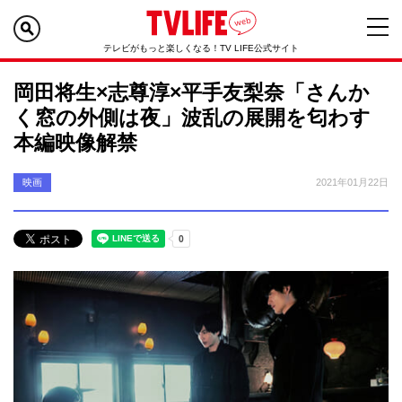
テレビがもっと楽しくなる！TV LIFE公式サイト
岡田将生×志尊淳×平手友梨奈「さんか
く窓の外側は夜」波乱の展開を匂わす
本編映像解禁
映画
2021年01月22日