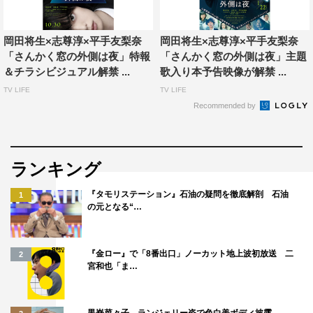
岡田将生×志尊淳×平手友梨奈
岡田将生×志尊淳×平手友梨奈
「さんかく窓の外側は夜」特報
「さんかく窓の外側は夜」主題
＆チラシビジュアル解禁 ...
歌入り本予告映像が解禁 ...
TV LIFE
TV LIFE
Recommended by
ランキング
『タモリステーション』石油の疑問を徹底解剖 石油
1
の元となる“…
作品情報
「さんかく窓の外側は夜」
『金ロー』で「8番出口」ノーカット地上波初放送 二
2
宮和也「ま…
2021年1月22日（金）全国ロードショー
出演：岡田将生 志尊淳 平手友梨奈 滝藤賢一
黒嵜菜々子、ランジェリー姿で色白美ボディ披露