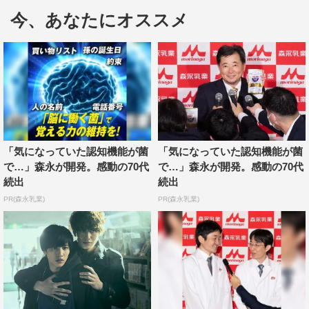
今、あなたにオススメ
今回解禁されたのは、冷川と三角がエリカに対して「刑
事・半澤（滝藤賢一）の妻・冴子（桜井ユキ）にかけた呪
いを解いてほしい」と依頼をするシーンから始まる本編映
像。
父親の指示で呪い屋をしているエリカだが、冴子にかけた
呪いには、「貯金箱」という人々の穢れを貯めておく装置
「気になっていた認知機能が菌
「気になっていた認知機能が菌
のエネルギーを使ったため、自分だけでは解けないとい
で…」森永が開発。感動の70代
で…」森永が開発。感動の70代
う。その装置を作ったのは、筒井道隆演じる“先生”と呼ば
続出
続出
れる、エリカとその父が所属する宗教団体の教祖だった。
PR(森永乳業)
PR(森永乳業)
映像内では、実は“先生”が冷川の記憶にも潜んでいること
が明かされる。これまで謎に包まれてきた冷川の過去に一
歩踏み込む、今後の展開にとっても鍵となるシーンだ。
エリカに記憶を覗かれて動揺を隠せない冷川、不審そうに
冷川を見つめる三角、そしてこれまでとは違う表情を見