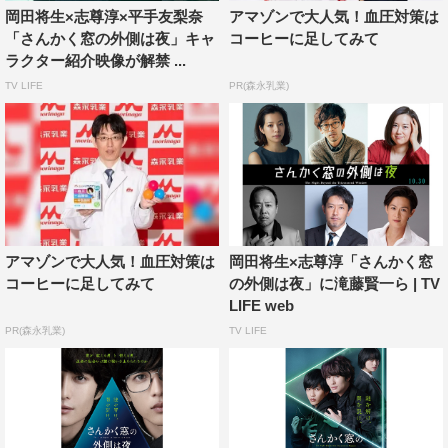
岡田将生×志尊淳×平手友梨奈
アマゾンで大人気！血圧対策は
せ、徐々に2人に心を開いていくエリカ…。“先生”という
「さんかく窓の外側は夜」キャ
コーヒーに足してみて
謎めいた存在が現れたことで3人の関係性にも少しずつ変
ラクター紹介映像が解禁 ...
化が現れ、事件の謎と3人がたどり着くラストに向けて、
TV LIFE
PR(森永乳業)
物語が一気に加速していく。
呪いが生んだ怪奇事件の先にうごめく“先生”の存在に行き
着いた冷川、三角、エリカの3人は自分の過去や孤独、自
分自身と向き合い、謎を紐解いていけるのか。その答え
は、本作を公開中の各劇場にて知ることができるだろう。
アマゾンで大人気！血圧対策は
岡田将生×志尊淳「さんかく窓
コーヒーに足してみて
の外側は夜」に滝藤賢一ら | TV
動画
LIFE web
「さんかく窓の外側は夜」波乱の展開匂わす本編映像
PR(森永乳業)
TV LIFE