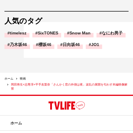
人気のタグ
timelesz
SixTONES
Snow Man
なにわ男子
乃木坂46
櫻坂46
日向坂46
JO1
ホーム
映画
岡田将生×志尊淳×平手友梨奈「さんかく窓の外側は夜」波乱の展開を匂わす本編映像解
禁
ホーム