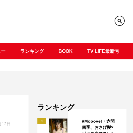
ュー
ランキング
BOOK
TV LIFE最新号
ランキング
#Mooove!・赤間
1
月12日
四季、おさげ髪×