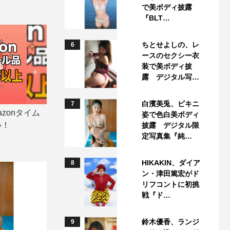
で美ボディ披露
『BLT…
ちとせよしの、レ
6
ースのセクシー衣
装で美ボディ披
露 デジタル写…
白濱美兎、ビキニ
7
zonタイム
姿で色白美ボディ
い！
披露 デジタル限
定写真集『純…
HIKAKIN、ダイア
8
ン・津田篤宏がド
リフコントに初挑
戦『ド…
鈴木優香、ランジ
9