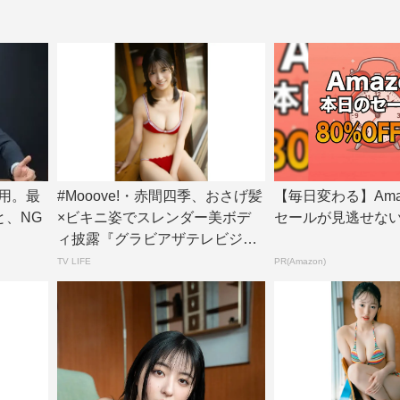
用。最
#Mooove!・赤間四季、おさげ髪
【毎日変わる】Ama
と、NG
×ビキニ姿でスレンダー美ボデ
セールが見逃せな
ィ披露『グラビアザテレビジョ
ン』アザ...
TV LIFE
PR(Amazon)