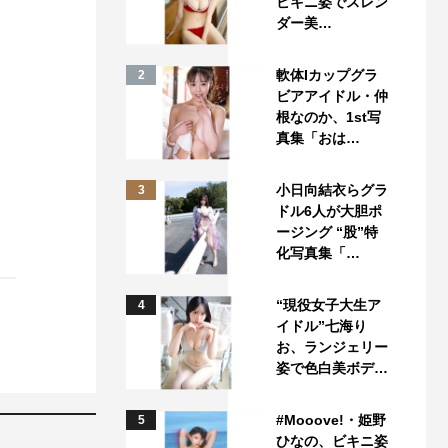
ビキニ姿でスレン
ダー美…
軟体Iカップグラ
2
ビアアイドル・仲
根なのか、1st写
真集「おは…
小日向結衣らグラ
3
ドル6人が大胆ポ
ージング “股”特
化写真集「…
“現役女子大生ア
4
イドル”七海り
お、ランジェリー
姿で色白美ボデ…
#Mooove!・姫野
5
ひなの、ビキニ姿