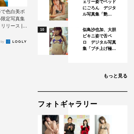
ェリー姿でベッド
にごろん デジタ
姿で色白美ボ
ル写真集「艶…
ル限定写真集
リース | T
似鳥沙也加、大胆
10
ビキニ姿で舌ペ
 by
ロ デジタル写真
集「ブチ上げ極…
もっと見る
フォトギャラリー