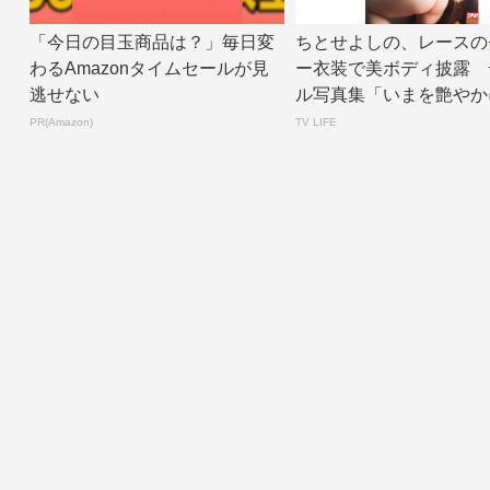
「今日の目玉商品は？」毎日変
ちとせよしの、レースの
わるAmazonタイムセールが見
ー衣装で美ボディ披露 
逃せない
ル写真集「いまを艶やか
面カット公開 |...
PR(Amazon)
TV LIFE