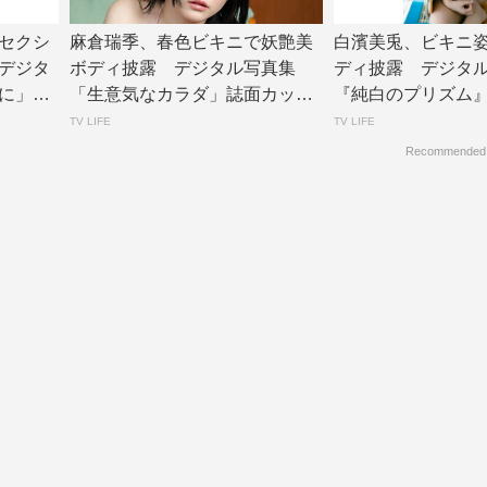
セクシ
麻倉瑞季、春色ビキニで妖艶美
白濱美兎、ビキニ
デジタ
ボディ披露 デジタル写真集
ディ披露 デジタ
に」誌
「生意気なカラダ」誌面カット
『純白のプリズム』リ
公開 | TV L...
V LIF...
TV LIFE
TV LIFE
Recommended