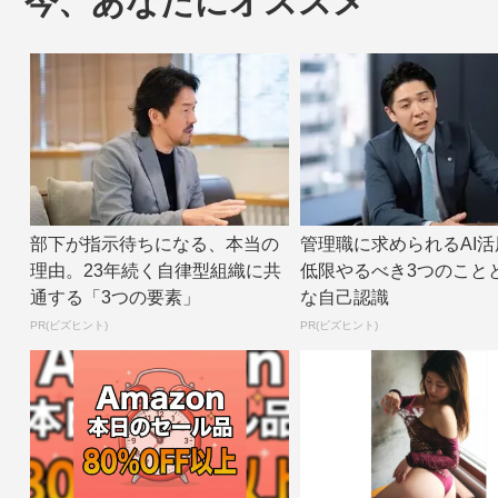
今、あなたにオススメ
部下が指示待ちになる、本当の
管理職に求められるAI活
理由。23年続く自律型組織に共
低限やるべき3つのこと
通する「3つの要素」
な自己認識
PR(ビズヒント)
PR(ビズヒント)