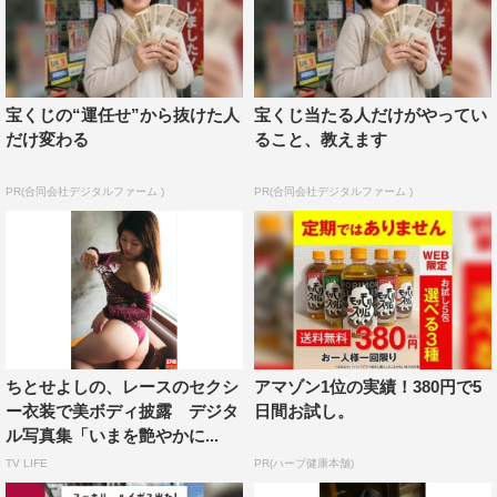
宝くじの“運任せ”から抜けた人
宝くじ当たる人だけがやってい
だけ変わる
ること、教えます
PR(合同会社デジタルファーム )
PR(合同会社デジタルファーム )
ちとせよしの、レースのセクシ
アマゾン1位の実績！380円で5
ー衣装で美ボディ披露 デジタ
日間お試し。
ル写真集「いまを艶やかに...
TV LIFE
PR(ハーブ健康本舗)