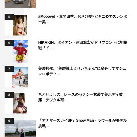
#Mooove!・赤間四季、おさげ髪×ビキニ姿でスレンダ
5
ー美…
HIKAKIN、ダイアン・津田篤宏がドリフコントに初挑
6
戦『ド…
美澄衿依、“美脚戦士えりいちゃん”に変身してマシュ
7
マロボディ…
ちとせよしの、レースのセクシー衣装で美ボディ披
8
露 デジタル写…
『アナザースカイSP』Snow Man・ラウールがモデル
9
挑戦…