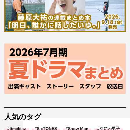
人気のタグ
timelesz
SixTONES
Snow Man
なにわ男子