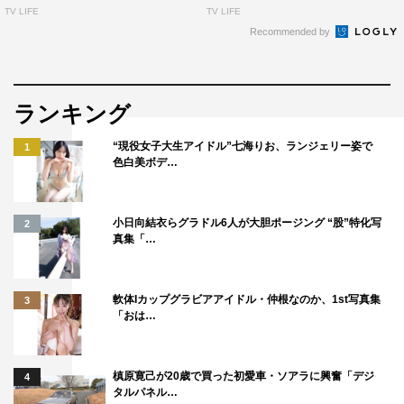
TV LIFE
TV LIFE
Recommended by
ランキング
“現役女子大生アイドル”七海りお、ランジェリー姿で
1
色白美ボデ…
小日向結衣らグラドル6人が大胆ポージング “股”特化写
2
真集「…
軟体Iカップグラビアアイドル・仲根なのか、1st写真集
3
「おは…
槙原寛己が20歳で買った初愛車・ソアラに興奮「デジ
4
タルパネル…