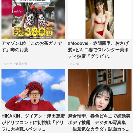
アマゾン1位「このお茶ガチで
#Mooove!・赤間四季、おさげ
す」噂のお茶
髪×ビキニ姿でスレンダー美ボ
ディ披露『グラビア...
PR(ハーブ健康本舗)
TV LIFE
HIKAKIN、ダイアン・津田篤宏
麻倉瑞季、春色ビキニで妖艶美
がドリフコントに初挑戦『ドリ
ボディ披露 デジタル写真集
フに大挑戦スペシャ...
「生意気なカラダ」誌面カッ...