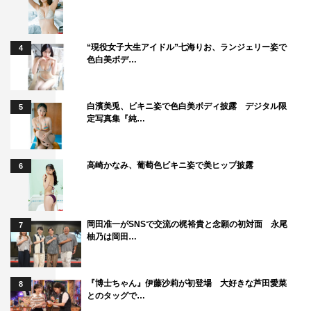
“現役女子大生アイドル”七海りお、ランジェリー姿で
4
色白美ボデ…
白濱美兎、ビキニ姿で色白美ボディ披露 デジタル限
5
定写真集『純…
高崎かなみ、葡萄色ビキニ姿で美ヒップ披露
6
岡田准一がSNSで交流の梶裕貴と念願の初対面 永尾
7
柚乃は岡田…
『博士ちゃん』伊藤沙莉が初登場 大好きな芦田愛菜
8
とのタッグで…