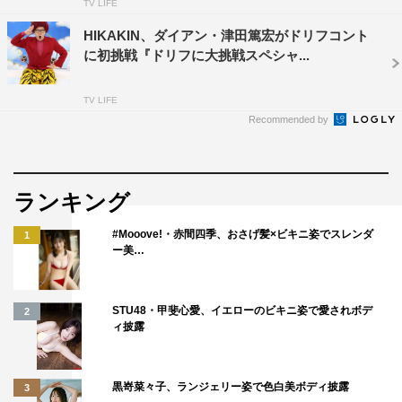
TV LIFE
HIKAKIN、ダイアン・津田篤宏がドリフコント
に初挑戦『ドリフに大挑戦スペシャ...
TV LIFE
Recommended by
ランキング
#Mooove!・赤間四季、おさげ髪×ビキニ姿でスレンダ
1
ー美…
STU48・甲斐心愛、イエローのビキニ姿で愛されボデ
2
ィ披露
黒嵜菜々子、ランジェリー姿で色白美ボディ披露
3