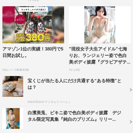
TV LIFE
アマゾン1位の実績！380円で5
”現役女子大生アイドル”七海
日間お試し。
りお、ランジェリー姿で色白
美ボディ披露『グラビアザテ...
PR(ハーブ健康本舗)
TV LIFE
宝くじが当たる人にだけ共通する“ある特徴”と
は？
PR(合同会社デジタルファーム )
白濱美兎、ビキニ姿で色白美ボディ披露 デジ
タル限定写真集『純白のプリズム』リリー...