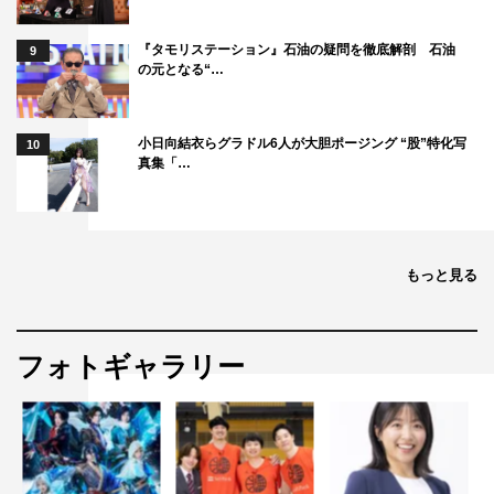
『タモリステーション』石油の疑問を徹底解剖 石油
9
の元となる“…
小日向結衣らグラドル6人が大胆ポージング “股”特化写
10
真集「…
もっと見る
フォトギャラリー