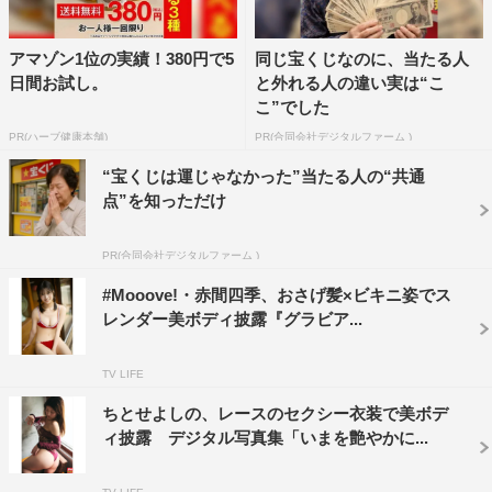
アマゾン1位の実績！380円で5
同じ宝くじなのに、当たる人
日間お試し。
と外れる人の違い実は“こ
こ”でした
PR(ハーブ健康本舗)
PR(合同会社デジタルファーム )
“宝くじは運じゃなかった”当たる人の“共通
点”を知っただけ
PR(合同会社デジタルファーム )
#Mooove!・赤間四季、おさげ髪×ビキニ姿でス
レンダー美ボディ披露『グラビア...
TV LIFE
ちとせよしの、レースのセクシー衣装で美ボデ
ィ披露 デジタル写真集「いまを艶やかに...