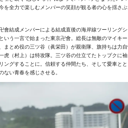
今を全力で楽しむメンバーの笑顔が観る者の心を揺さぶ
卍會結成メンバーによる結成直後の海岸線ツーリングシ
という一言で始まった東京卍會。総長は無敵のマイキー
、まとめ役の三ツ谷（眞栄田）が親衛隊、旗持ちは力自
一虎（村上）は特攻隊。三ツ谷の仕立てたトップクに袖
リングすることに。信頼する仲間たち、そして愛車とと
のない青春を感じさせる。