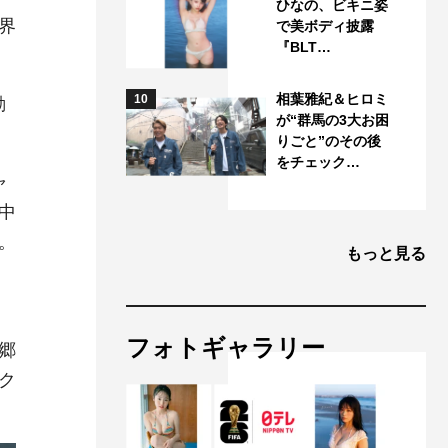
ひなの、ビキニ姿
界
で美ボディ披露
『BLT…
相葉雅紀＆ヒロミ
10
動
が“群馬の3大お困
りごと”のその後
をチェック…
ャ
中
。
もっと見る
フォトギャラリー
郷
ク