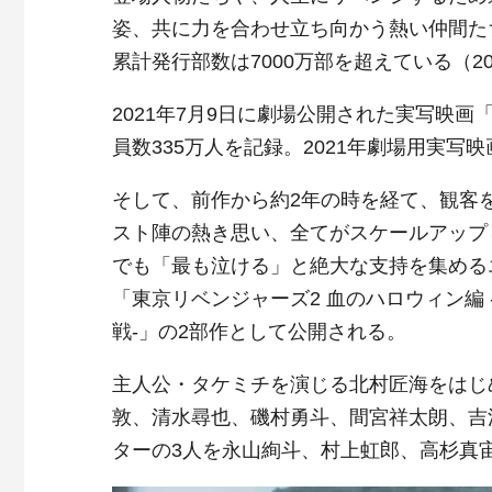
姿、共に力を合わせ立ち向かう熱い仲間た
累計発行部数は7000万部を超えている（20
2021年7月9日に劇場公開された実写映
員数335万人を記録。2021年劇場用実写映
そして、前作から約2年の時を経て、観客
スト陣の熱き思い、全てがスケールアップ
でも「最も泣ける」と絶大な支持を集める
「東京リベンジャーズ2 血のハロウィン編 
戦-」の2部作として公開される。
主人公・タケミチを演じる北村匠海をはじ
敦、清水尋也、磯村勇斗、間宮祥太朗、吉
ターの3人を永山絢斗、村上虹郎、高杉真