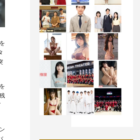
を
タ
突
を
残
て
ン
バ