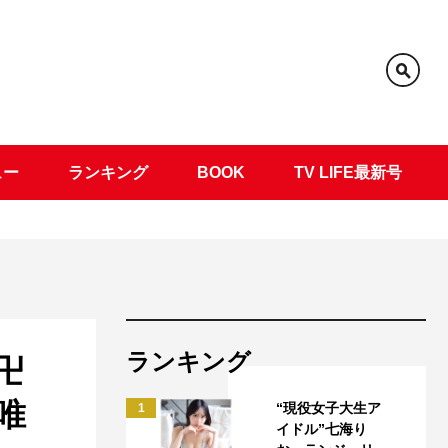
ュー
ランキング
BOOK
TV LIFE最新号
ランキング
卍
唯
“現役女子大生ア
1
イドル”七海り