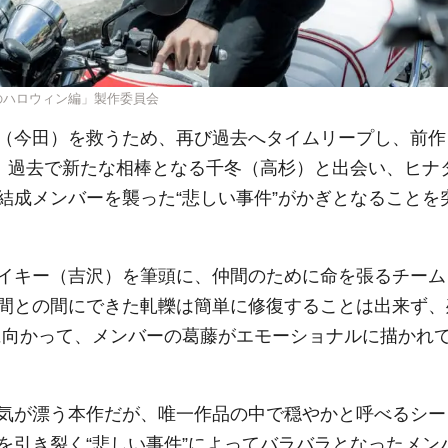
血のハロウィン編」製作委員会
（今田）を救うため、再び過去へタイムリープし、前作
）。過去で新たな相棒となる千冬（高杉）と出会い、ヒナ
結成メンバーを襲った“悲しい事件”がかぎとなることを
イキー（吉沢）を筆頭に、仲間のために命を張るチーム
間との間にできた軋轢は簡単に修復することは出来ず、
”に向かって、メンバーの葛藤がエモーショナルに描かれ
気が漂う本作だが、唯一作品の中で穏やかと呼べるシー
を引き裂く“悲しい事件”によってバラバラとなったメン