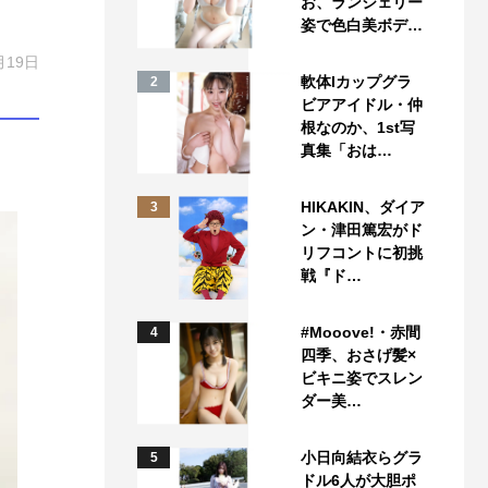
お、ランジェリー
姿で色白美ボデ…
月19日
軟体Iカップグラ
2
ビアアイドル・仲
根なのか、1st写
真集「おは…
HIKAKIN、ダイア
3
ン・津田篤宏がド
リフコントに初挑
戦『ド…
#Mooove!・赤間
4
四季、おさげ髪×
ビキニ姿でスレン
ダー美…
小日向結衣らグラ
5
ドル6人が大胆ポ