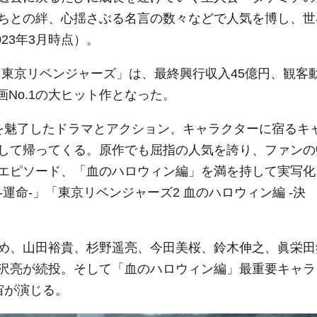
ちとの絆、心揺さぶる名言の数々などで人気を博し、世
23年3月時点）。
画「東京リベンジャーズ」は、最終興行収入45億円、観客
画No.1の大ヒット作となった。
を魅了したドラマとアクション、キャラクターに宿るキ
して帰ってくる。原作でも屈指の人気を誇り、ファンの
エピソード、「血のハロウィン編」を満を持して実写化
-運命-」「東京リベンジャーズ2 血のハロウィン編 -決
め、山田裕貴、杉野遥亮、今田美桜、鈴木伸之、眞栄田
沢亮が続投。そして「血のハロウィン編」最重要キャラ
宙が演じる。