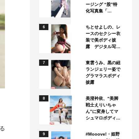
ージング “股”特
化写真集「…
ちとせよしの、レ
6
ースのセクシー衣
装で美ボディ披
露 デジタル写…
東雲うみ、黒の紐
7
ランジェリー姿で
グラマラスボディ
披露
美澄衿依、“美脚
8
戦士えりいちゃ
ん”に変身してマ
シュマロボディ…
る
#Mooove!・姫野
9