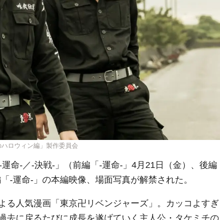
血のハロウィン編」製作委員会
運命-／-決戦-」（前編「-運命-」4月21日（金）、後編
編「-運命-」の本編映像、場面写真が解禁された。
よる人気漫画「東京卍リベンジャーズ」。カッコよすぎ
過去に戻るたびに成長を遂げていく主人公・タケミチの