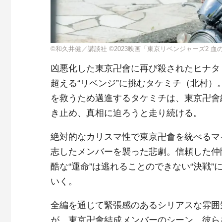
©和久井健／講談社 ©2023映画「東京リベンジャーズ2 
凶悪化した東京卍會に再び殺されたヒナタ
超える“リベンジ”に挑むタケミチ（北村
を救うため邁進するタケミチは、東京卍會
き止め、真相に迫ろうと走り続ける。
絶対的なカリスマ性で東京卍會を統べるマ
志したメンバーを襲った悲劇。信頼した仲
酷な“運命”は逃れることのできない“決戦
いく。
全編を通じて緊張感のあるシリアスな雰囲
が、東京卍會結成メンバーのシーン。彼ら