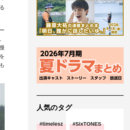
る
ー
、
慢
を
も
人気のタグ
timelesz
SixTONES