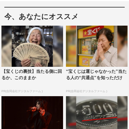
「木綿のハンカチーフ」、岩崎宏美の「ロマンス」をバン
ド演奏で、そして梓みちよの「二人でお酒を」を弾き語り
今、あなたにオススメ
で披露する。
【宝くじの裏技】当たる側に回
“宝くじは運じゃなかった”当た
るか、このままか
る人の“共通点”を知っただけ
PR(合同会社デジタルファーム )
PR(合同会社デジタルファーム )
宮本自身が、原曲に「ロックを感じた」「乙女の強さが、
カッコよく描かれている」と語る岩崎宏美の「ロマンス」