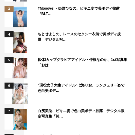
#Mooove!・姫野ひなの、ビキニ姿で美ボディ披露
3
『BLT…
そして、宮本の母親がよく聴いていたという梓みちよの
「二人でお酒を」では、ストレートに宮本の歌声とギター
だけで届ける。男女の別れが描かれたこの曲の印象を、宮
ちとせよしの、レースのセクシー衣装で美ボディ披
4
露 デジタル写…
本は「人間の矛盾をはらんだドラマが描かれていて、すご
みを感じる」と表現。物語の導入から終演まで、ギター1
本で切々と語りかけるように歌う。
軟体Iカップグラビアアイドル・仲根なのか、1st写真集
5
「おは…
番組情報
『The Covers』「宮本浩次ナイト！第1夜『昭和の歌姫、
“現役女子大生アイドル”七海りお、ランジェリー姿で
6
色白美ボデ…
名曲を歌う』～太田裕美・岩崎宏美・梓みちよ～」
BSプレミアム
2020年10月4日（日）後10・50～11・19
白濱美兎、ビキニ姿で色白美ボディ披露 デジタル限
7
定写真集『純…
＜楽曲＞
「木綿のハンカチーフ」（太田裕美／1975）