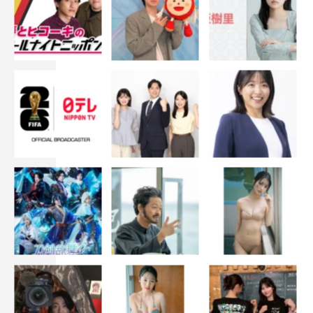
「ジョニィへの伝言」（ペドロ＆カプリシャス／1973）
詞：阿久悠 曲：都倉俊一
「きみに会いたい-Dance with you-」（高橋一生への提供
曲セルフカバー）
詞・曲：宮本浩次
＜演奏＞
Arr＆Pf：小林武史
Dr：玉田豊夢
Ba：キタダマキ
Gt：名越由貴夫
Strings：沖祥子ストリングス
©NHK