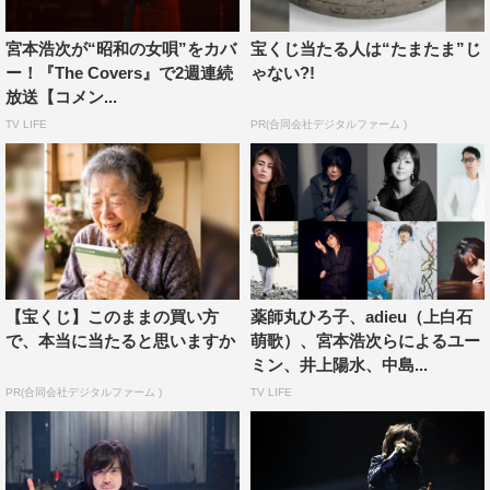
は、宮本浩次×音楽プロデューサー・小林武史による、昭
宮本浩次が“昭和の女唄”をカバ
宝くじ当たる人は“たまたま”じ
和歌謡のイメージを遥かに超えたアレンジとパフォーマン
ー！『The Covers』で2週連続
ゃない?!
スを披露。
放送【コメン...
TV LIFE
PR(合同会社デジタルファーム )
歌唱を目の当たりにしたMCのリリー・フランキーは「こ
れはヤバいですね。一番キレのある時代のブリティッシ
ュ・ロックのようだ」と感想を語った。「あなたが好きな
んです」（詞：阿久悠）と情熱的でストレートな女性像が
描かれたこの曲。女性主人公の魅力を語るとともに、トー
クは自身の恋愛観にも発展し、宮本節が炸裂する。
【宝くじ】このままの買い方
薬師丸ひろ子、adieu（上白石
遠距離恋愛の男女による往復書簡がテーマとなっている太
で、本当に当たると思いますか
萌歌）、宮本浩次らによるユー
田裕美の「木綿のハンカチーフ」（作詞：松本隆）では、
ミン、井上陽水、中島...
宮本自身が、「男女の掛け合いに、自分自身が乗っていけ
PR(合同会社デジタルファーム )
TV LIFE
る曲」と語った通り、二人の切ない物語が宮本によって大
切に歌い紡がれていく。