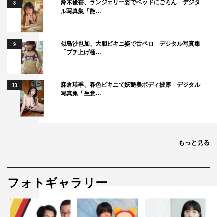
鈴木優香、ランジェリー姿でベッドにごろん デジタ
8
詞：松本隆 曲：筒美京平
ル写真集「艶…
「ロマンス」（岩崎宏美／1975）
詞：阿久悠 曲：筒美京平
似鳥沙也加、大胆ビキニ姿で舌ペロ デジタル写真集
9
「ブチ上げ極…
「二人でお酒を」（梓みちよ／1974）
詞：山上路夫 曲：平尾昌晃※弾き語り
麻倉瑞季、春色ビキニで妖艶美ボディ披露 デジタル
10
写真集「生意…
『The Covers』「宮本浩次ナイト！第2夜『中島みゆき、
髙橋真梨子を歌う』」
BSプレミアム
2020年10月11日（日）後10・50～11・19
もっと見る
スペシャルゲスト：小林武史
フォトギャラリー
＜楽曲＞
「化粧」（中島みゆき／1978）
詞・曲：中島みゆき