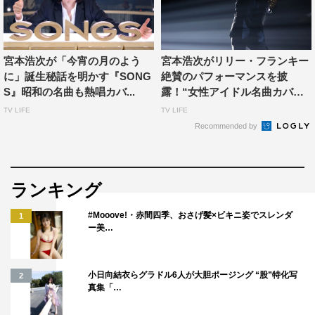
アレンジ・プロデュースを手掛けた小林は「宮本の純な歌
声が、この曲の世界にとても似合う」、パフォーマンスを
観たMCの池田エライザは「女性の心情を歌う部分で、胸
宮本浩次が「今宵の月のよう
宮本浩次がリリー・フランキー
がギューっとなった」、リリーは「男性パートでドラムが
に」誕生秘話を明かす『SONG
絶賛のパフォーマンスを披
入ってきた時に、男、頑張れ！と思った」とそれぞれの印
S』昭和の名曲も熱唱カバ...
露！“⼥性アイドル名曲カバ
象を語った。
ー...
TV LIFE
TV LIFE
Recommended by
ランキング
#Mooove!・赤間四季、おさげ髪×ビキニ姿でスレンダ
1
ー美…
小日向結衣らグラドル6人が大胆ポージング “股”特化写
2
真集「…