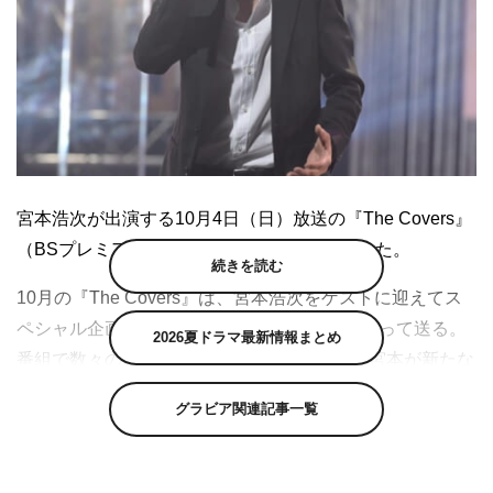
宮本浩次が出演する10月4日（日）放送の『The Covers』
（BSプレミアム）の放送内容の詳細が分かった。
続きを読む
10月の『The Covers』は、宮本浩次をゲストに迎えてス
ペシャル企画「宮本浩次ナイト！」を2週に渡って送る。
2026夏ドラマ最新情報まとめ
番組で数々の歌姫名曲カバーを披露してきた宮本が新たな
「昭和の女唄」カバーに挑む。
グラビア関連記事一覧
第1夜となる10月4日は、「『昭和の歌姫、名曲を歌う』
～太田裕美・岩崎宏美・梓みちよ～」と題し、太田裕美の