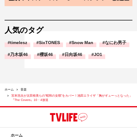
人気のタグ
timelesz
SixTONES
Snow Man
なにわ男子
乃木坂46
櫻坂46
日向坂46
JO1
ホーム
音楽
宮本浩次が太田裕美らの“昭和の女唄”をカバー！池田エライザ「胸がギューっとなった」
『The Covers』10・4放送
ホーム