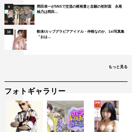
岡田准一がSNSで交流の梶裕貴と念願の初対面 永尾
9
柚乃は岡田…
軟体Iカップグラビアアイドル・仲根なのか、1st写真集
10
「おは…
もっと見る
フォトギャラリー