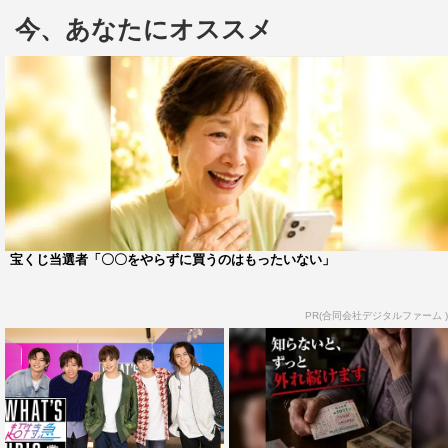
治体の方針に鑑みて、すべての公演を中止することを決
今、あなたにオススメ
断。
今回発表された配信ライブは、各日セットリストや演出を
変えての開催になるという。彼らがステージに立つのは、
8月のWOWOW特番内での横浜アリーナ以来4か月ぶりと
なる。12月16日（水）にはシングル『Asayake』のリリー
スも予定されており、同曲の初披露にも期待されるところ
だ。
宝くじ当選者「〇〇をやらずに買うのはもったいない」
そして、配信ライブのタイトルとなっている
「Superstar」は、8年前のCDデビュー前より披露されて
PR(合同会社デジタルファーム )
きた初期のライブ定番曲のタイトルでもある。超特急の原
点ともいえるワードを掲げているところに、原点回帰的な
意味合いを感じても不思議ではないだろう。
発表にあたり、メンバーのカイは「直接会うことができな