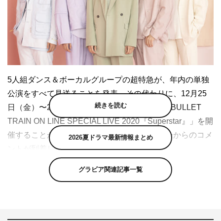
5人組ダンス＆ボーカルグループの超特急が、年内の単独
公演をすべて見送ることを発表。その代わりに、12月25
続きを読む
日（金）〜27日（日）の3日間、配信ライブ「BULLET
TRAIN ON LINE SPECIAL LIVE 2020『Superstar』」を開
催することが決定し、ティザー映像とメンバーからのコメ
2026夏ドラマ最新情報まとめ
ントが到着した。
グラビア関連記事一覧
12月25日が結成記念日の超特急は、例年、年末に大規模
なライブやツアーを開催。今年も12月に、宮城・大阪・名
古屋・東京の4か所を回るアリーナツアーを予定してい
た。しかし国内での感染状況や、それに伴う政府及び各自