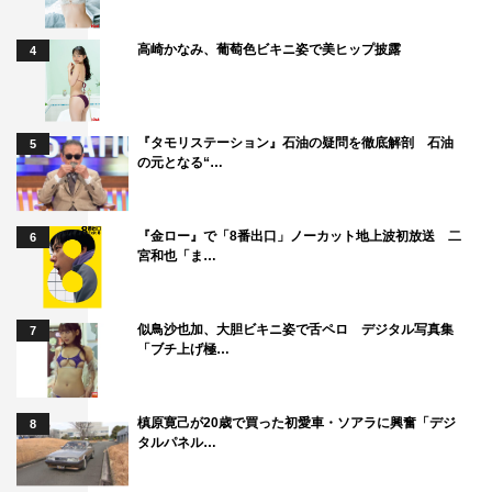
高崎かなみ、葡萄色ビキニ姿で美ヒップ披露
4
『タモリステーション』石油の疑問を徹底解剖 石油
5
の元となる“…
超特急
『金ロー』で「8番出口」ノーカット地上波初放送 二
6
宮和也「ま…
似鳥沙也加、大胆ビキニ姿で舌ペロ デジタル写真集
7
「ブチ上げ極…
槙原寛己が20歳で買った初愛車・ソアラに興奮「デジ
8
タルパネル…