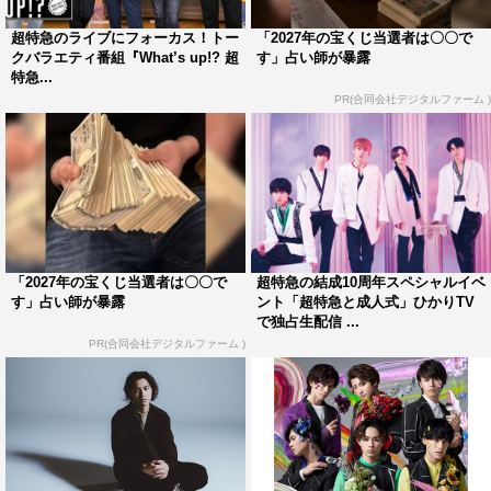
いのは寂しく思いますが、3日間内容が変わるので、会え
ない寂しさ以上に楽しさを感じさせることを約束します！
超特急のライブにフォーカス！トー
「2027年の宝くじ当選者は〇〇で
クバラエティ番組『What’s up!? 超
す」占い師が暴露
新たな超特急の姿を今から全力で楽しみにしていてくださ
特急...
い！！！」と、力強いメッセージを寄せている。メンバー
PR(合同会社デジタルファーム )
全員からのコメント全文は、次ページを参照。
今回併せて公開されたティザー映像では、ボーカル・タカ
シの歌唱に乗せて「最大スケールの超ON LINE LIVE！」
との文言も。現在の状況下で、どのようなエンターテイン
メントを超特急が提示してくれるのか…。目が離せない3
「2027年の宝くじ当選者は〇〇で
超特急の結成10周年スペシャルイベ
日間になりそうだ。
す」占い師が暴露
ント「超特急と成人式」ひかりTV
で独占生配信 ...
＜動画＞
PR(合同会社デジタルファーム )
ティザー映像