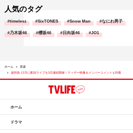
人気のタグ
timelesz
SixTONES
Snow Man
なにわ男子
乃木坂46
櫻坂46
日向坂46
JO1
ホーム
音楽
超特急 12月に配信ライブを3日連続開催！ティザー映像＆メンバーコメントも到着
ホーム
ドラマ