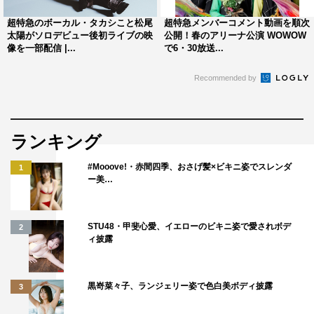
超特急のボーカル・タカシこと松尾
超特急メンバーコメント動画を順次
太陽がソロデビュー後初ライブの映
公開！春のアリーナ公演 WOWOW
像を一部配信 |...
で6・30放送...
Recommended by
ランキング
#Mooove!・赤間四季、おさげ髪×ビキニ姿でスレンダ
1
ー美…
STU48・甲斐心愛、イエローのビキニ姿で愛されボデ
2
ィ披露
超特急メンバー全員からのコメントはこちら
黒嵜菜々子、ランジェリー姿で色白美ボディ披露
3
1
2
全文表示