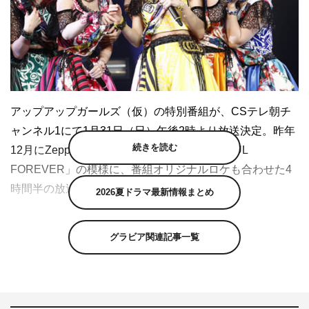
アップアップガールズ（仮）の特別番組が、CSテレ朝チ
ャンネル1にて1月31日（日）午後2時より放送決定。昨年
続きを読む
12月にZepp Tokyoにて開催された「FIVE SOUL
FOREVER」の模様に、番組オリジナルロケも合わせた4
時間半の放送となる。
2026夏ドラマ最新情報まとめ
2020年12月17日にZepp Tokyoにて開催された「アップア
グラビア関連記事一覧
ップガールズ（仮）FIVE SOUL FOREVER」。卒業を発
表していた古川小夏、森咲樹、佐保明梨、新井愛瞳とグル
ープに残る関根梓というオリジナルメンバー5人での集大
成かつ新メンバーお披露目となった節目のライブだ。