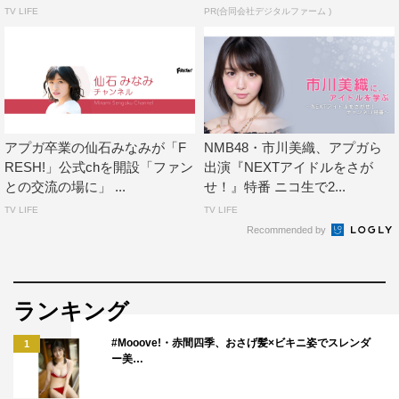
TV LIFE
PR(合同会社デジタルファーム )
アプガ卒業の仙石みなみが「F
NMB48・市川美織、アプガら
RESH!」公式chを開設「ファン
出演『NEXTアイドルをさが
との交流の場に」 ...
せ！』特番 ニコ生で2...
MVP及び罰ゲームをかけて各メンバーが早くも強烈な個
TV LIFE
TV LIFE
性を発揮しながら、体力や根性、そしてアイドル力を競っ
Recommended by
ていく。ナレーションを担当したOGの仙石も「7人時代か
ら、今の新生アプガまでぎゅぎゅっとつまっておりま
す!!!!!!!」とコメント。
ランキング
#Mooove!・赤間四季、おさげ髪×ビキニ姿でスレンダ
5人体制での集大成となったライブ、秘蔵映像と振り返る
1
ー美…
10年の歴史に加えて、さらに上を目指す新体制まで、アプ
ガの現在・過去・未来を堪能できる4時間半となってい