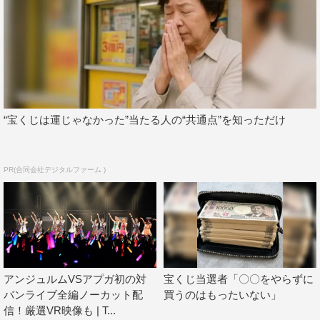
『アイドルお宝くじ』（テレビ朝日）初登場時の初々しい
映像から、アイドル史上初の衝撃的な挑戦となった陸の孤
島ライブ（2016年）、7人体制最後のライブ（2017年）な
ど貴重な映像だけではなく、メンバーが二度と見たくなか
った黒歴史映像も…。
そしてライブ当日にお披露目された7人と関根で8人体制と
“宝くじは運じゃなかった”当たる人の“共通点”を知っただけ
なった新生アプガで、初のバラエティロケにも挑戦。常に
激しいライブパフォーマンスと体当たり精神でアイドルシ
PR(合同会社デジタルファーム )
ーンを駆け抜けてきたアプガのDNAが引き継がれている
のか確認すべく、「アイドル界最強を目指せ！ガチンコス
ポーツバトル」に挑む。
アンジュルムVSアプガ初の対
宝くじ当選者「〇〇をやらずに
バンライブ全編ノーカット配
買うのはもったいない」
信！厳選VR映像も | T...