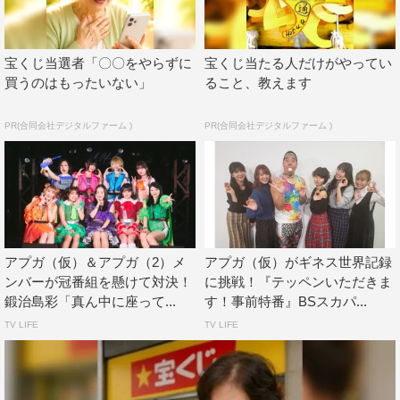
オリジナルロケでは古川・森・佐保・関根・新井の5人
で、リクエストしたお寿司に舌鼓を打ちながら、アプガ10
宝くじ当選者「〇〇をやらずに
宝くじ当たる人だけがやってい
年の歴史を振り返っていく。
買うのはもったいない」
ること、教えます
PR(合同会社デジタルファーム )
PR(合同会社デジタルファーム )
アプガ（仮）＆アプガ（2）メ
アプガ（仮）がギネス世界記録
ンバーが冠番組を懸けて対決！
に挑戦！『テッペンいただきま
鍛治島彩「真ん中に座って...
す！事前特番』BSスカパ...
TV LIFE
TV LIFE