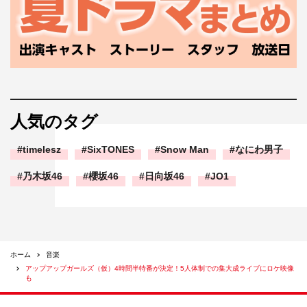
人気のタグ
timelesz
SixTONES
Snow Man
なにわ男子
乃木坂46
櫻坂46
日向坂46
JO1
ホーム
音楽
アップアップガールズ（仮）4時間半特番が決定！5人体制での集大成ライブにロケ映像
も