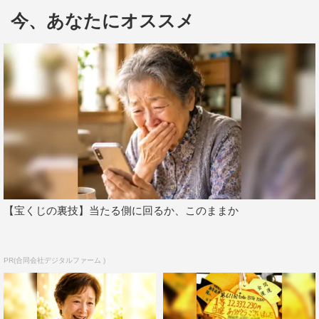
今、あなたにオススメ
【宝くじの裏技】当たる側に回るか、このままか
そのライブの模様と貴重なバックヤード映像、そして番組
オリジナルロケも合わせた4時間半のスペシャルプログラ
PR(合同会社デジタルファーム )
ムの放送が決定。OGの仙石みなみがナレーションを担当
するということもあり、ファンにとっては永久保存版とも
言える内容となっている。