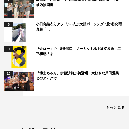
7
テレ朝チャンネル1
柚乃は岡田…
2021年1月31日（日）後2・00〜6・30
小日向結衣らグラドル6人が大胆ポージング “股”特化写
8
番組サイト：https://www.tv-
真集「…
asahi.co.jp/ch/contents/variety/0469/
『金ロー』で「8番出口」ノーカット地上波初放送 二
9
宮和也「ま…
『博士ちゃん』伊藤沙莉が初登場 大好きな芦田愛菜
10
とのタッグで…
アップアップガールズ（仮）
もっと見る