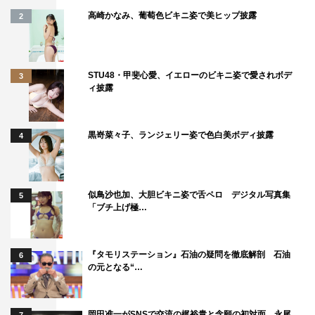
る。
高崎かなみ、葡萄色ビキニ姿で美ヒップ披露
2
STU48・甲斐心愛、イエローのビキニ姿で愛されボデ
3
ィ披露
黒嵜菜々子、ランジェリー姿で色白美ボディ披露
4
似鳥沙也加、大胆ビキニ姿で舌ペロ デジタル写真集
5
「ブチ上げ極…
番組情報
『タモリステーション』石油の疑問を徹底解剖 石油
6
の元となる“…
『アップアップガールズ（仮）FIVE SOUL FOREVER 完
全版』
岡田准一がSNSで交流の梶裕貴と念願の初対面 永尾