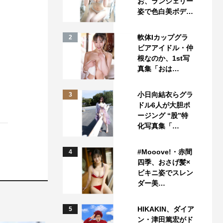
お、ランジェリー
姿で色白美ボデ…
軟体Iカップグラ
2
ビアアイドル・仲
根なのか、1st写
真集「おは…
小日向結衣らグラ
3
ドル6人が大胆ポ
ージング “股”特
化写真集「…
#Mooove!・赤間
4
四季、おさげ髪×
ビキニ姿でスレン
ダー美…
HIKAKIN、ダイア
5
ン・津田篤宏がド