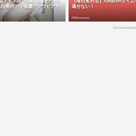
生アイドル”七海りお、ランジ
【毎日変わる】Amazonタイ
色白美ボディ披露『グラビアザ
逃せない！
PR(Amazon)
Recommended