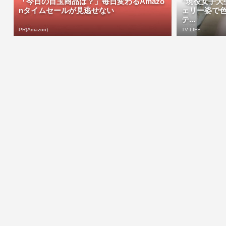
「今日の目玉商品は？」毎日変わるAmazo
”現役女子大
nタイムセールが見逃せない
ェリー姿で
テ...
PR(Amazon)
TV LIFE