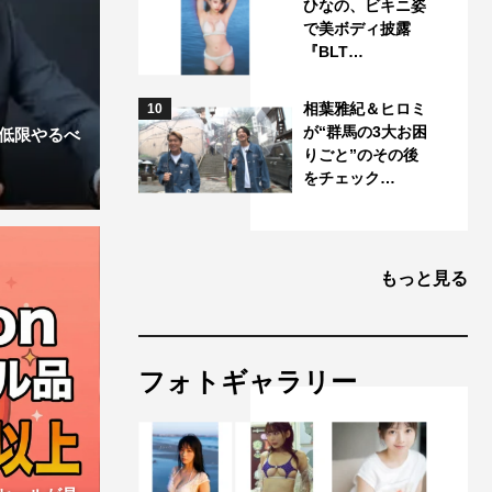
ひなの、ビキニ姿
で美ボディ披露
『BLT…
相葉雅紀＆ヒロミ
10
が“群馬の3大お困
最低限やるべ
りごと”のその後
をチェック…
もっと見る
フォトギャラリー