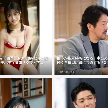
!・赤間四季、おさげ髪×ビキニ姿
部下が指示待ちになる、本当の
美ボディ披露『グラビア...
続く自律型組織に共通する「3
PR(ビズヒント)