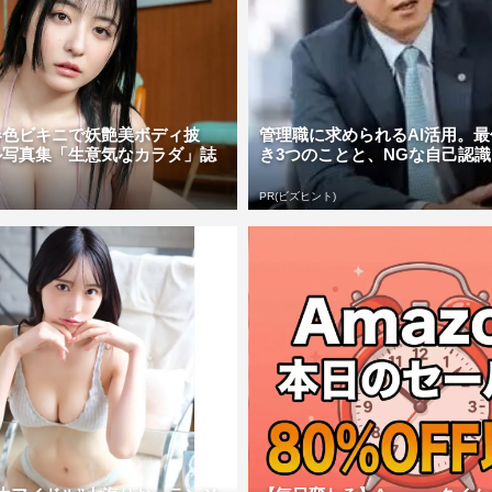
春色ビキニで妖艶美ボディ披
管理職に求められるAI活用。
ル写真集「生意気なカラダ」誌
き3つのことと、NGな自己認識
PR(ビズヒント)