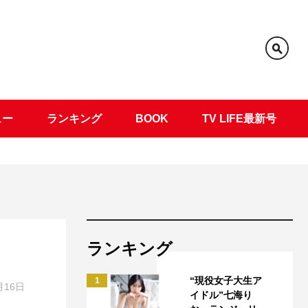
ュー
ランキング
BOOK
TV LIFE最新号
ランキング
“現役女子大生ア
1
月16日
イドル”七海り