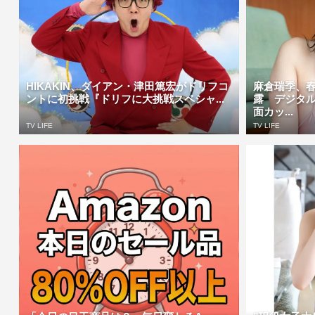
HIKAKIN、ダイアン・津田篤宏がドリフコ
麻倉瑞季、
ントに初挑戦『ドリフに大挑戦スペシャ...
露 デジタ
面カッ...
TV LIFE
TV LIFE