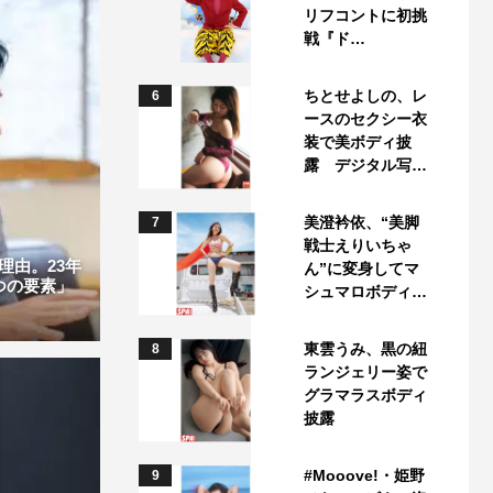
リフコントに初挑
戦『ド…
ちとせよしの、レ
6
ースのセクシー衣
装で美ボディ披
露 デジタル写…
美澄衿依、“美脚
7
戦士えりいちゃ
理由。23年
ん”に変身してマ
つの要素」
シュマロボディ…
東雲うみ、黒の紐
8
ランジェリー姿で
グラマラスボディ
披露
#Mooove!・姫野
9