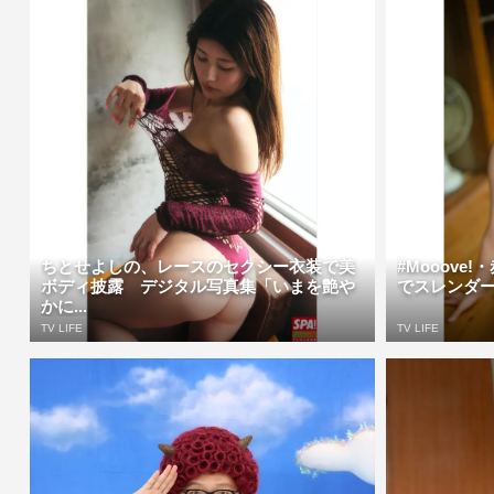
ちとせよしの、レースのセクシー衣装で美
#Mooove
ボディ披露 デジタル写真集「いまを艶や
でスレンダー
かに...
TV LIFE
TV LIFE