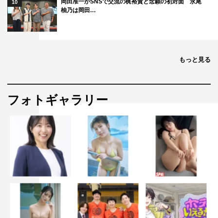
岡田准一がSNSで交流の梶裕貴と念願の初対面 永尾
10
柚乃は岡田…
もっと見る
フォトギャラリー