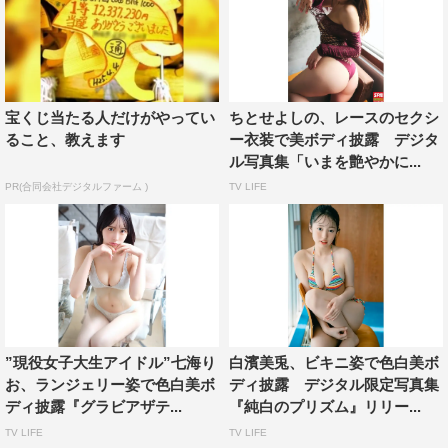
宝くじ当たる人だけがやってい
ちとせよしの、レースのセクシ
ること、教えます
ー衣装で美ボディ披露 デジタ
ル写真集「いまを艶やかに...
PR(合同会社デジタルファーム )
TV LIFE
”現役女子大生アイドル”七海り
白濱美兎、ビキニ姿で色白美ボ
お、ランジェリー姿で色白美ボ
ディ披露 デジタル限定写真集
ディ披露『グラビアザテ...
『純白のプリズム』リリー...
TV LIFE
TV LIFE