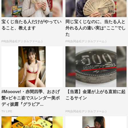
宝くじ当たる人だけがやってい
同じ宝くじなのに、当たる人と
ること、教えます
外れる人の違い実は“ここ”でし
た
PR(合同会社デジタルファーム )
PR(合同会社デジタルファーム )
#Mooove!・赤間四季、おさげ
【当選】金運が上がる直前に起
髪×ビキニ姿でスレンダー美ボ
こるサイン
ディ披露『グラビア...
TV LIFE
PR(合同会社デジタルファーム )