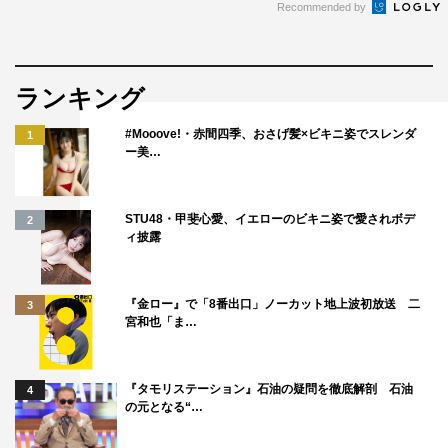
Recommended by
ランキング
#Mooove!・赤間四季、おさげ髪×ビキニ姿でスレンダ
1
ー美…
STU48・甲斐心愛、イエローのビキニ姿で愛されボデ
2
ィ披露
『金ロー』で「8番出口」ノーカット地上波初放送 二
3
宮和也「ま…
『タモリステーション』石油の疑問を徹底解剖 石油
4
の元となる“…