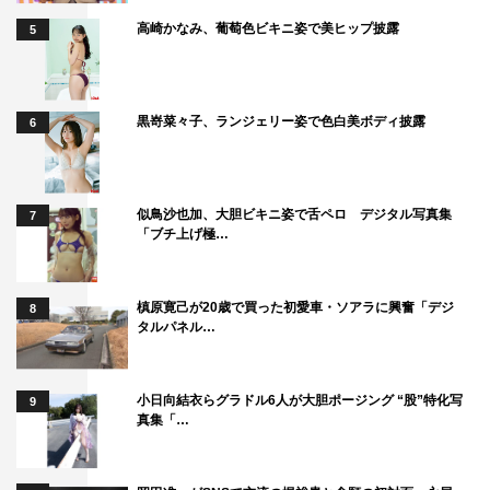
高崎かなみ、葡萄色ビキニ姿で美ヒップ披露
5
黒嵜菜々子、ランジェリー姿で色白美ボディ披露
6
似鳥沙也加、大胆ビキニ姿で舌ペロ デジタル写真集
7
「ブチ上げ極…
槙原寛己が20歳で買った初愛車・ソアラに興奮「デジ
8
タルパネル…
小日向結衣らグラドル6人が大胆ポージング “股”特化写
9
真集「…