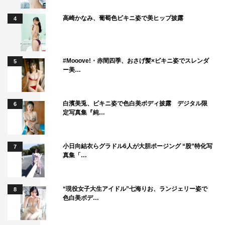
高崎かなみ、葡萄色ビキニ姿で美ヒップ披露
4
#Mooove!・赤間四季、おさげ髪×ビキニ姿でスレンダ
5
ー美…
白濱美兎、ビキニ姿で色白美ボディ披露 デジタル限
6
定写真集『純…
小日向結衣らグラドル6人が大胆ポージング “股”特化写
7
真集「…
“現役女子大生アイドル”七海りお、ランジェリー姿で
8
色白美ボデ…