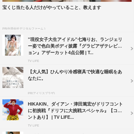
宝くじ当たる人だけがやっていること、教えます
PR(合同会社デジタルファーム )
”現役女子大生アイドル”七海りお、ランジェリ
ー姿で色白美ボディ披露『グラビアザテレビジ
ョン』アザーカット4点公開 | T...
TV LIFE
【大人気】ひんやり冷感寝具で快適な睡眠をあ
なたに。
PR(アイリスプラザ)
HIKAKIN、ダイアン・津田篤宏がドリフコント
に初挑戦『ドリフに大挑戦スペシャル』【コメ
ントあり】 | TV LIFE...
TV LIFE