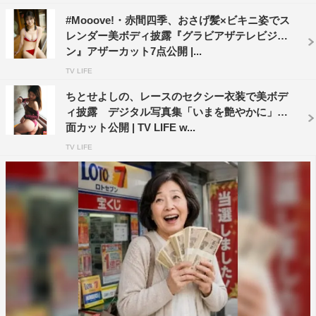
#Mooove!・赤間四季、おさげ髪×ビキニ姿でス
レンダー美ボディ披露『グラビアザテレビジョ
ン』アザーカット7点公開 |...
TV LIFE
ちとせよしの、レースのセクシー衣装で美ボデ
ィ披露 デジタル写真集「いまを艶やかに」誌
面カット公開 | TV LIFE w...
TV LIFE