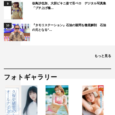
似鳥沙也加、大胆ビキニ姿で舌ペロ デジタル写真集
9
「ブチ上げ極…
『タモリステーション』石油の疑問を徹底解剖 石油
10
の元となる“…
もっと見る
フォトギャラリー