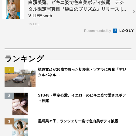
白濱美兎、ビキニ姿で色白美ボディ披露 デジ
タル限定写真集『純白のプリズム』リリース | T
V LIFE web
TV LIFE
Recommended by
ランキング
槙原寛己が20歳で買った初愛車・ソアラに興奮「デジ
1
タルパネル…
STU48・甲斐心愛、イエローのビキニ姿で愛されボデ
2
ィ披露
黒嵜菜々子、ランジェリー姿で色白美ボディ披露
3