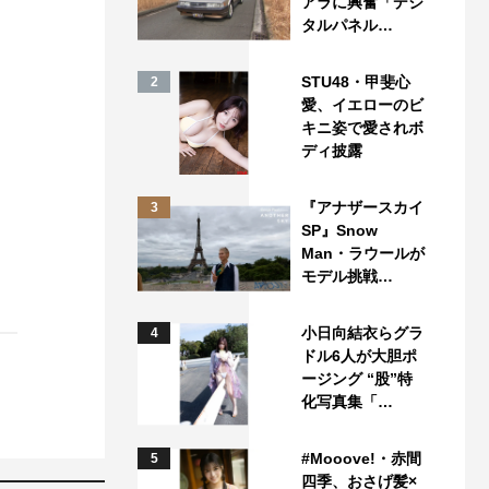
アラに興奮「デジ
タルパネル…
STU48・甲斐心
2
愛、イエローのビ
キニ姿で愛されボ
ディ披露
『アナザースカイ
3
SP』Snow
Man・ラウールが
モデル挑戦…
小日向結衣らグラ
4
ドル6人が大胆ポ
ージング “股”特
化写真集「…
#Mooove!・赤間
5
四季、おさげ髪×