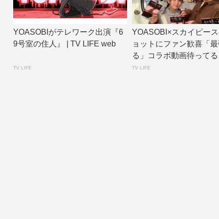
YOASOBIがテレワーク出演『6
YOASOBI×スカイピー
9号室の住人』 | TV LIFE web
ョットにファン歓喜「最
る」コラボ動画待ってるよ」
V ...
TV LIFE
TV LIFE