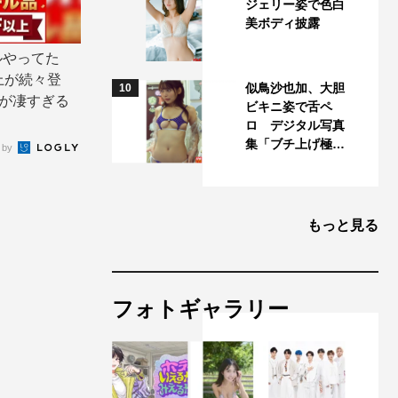
ジェリー姿で色白
美ボディ披露
ルやってた
上が続々登
似鳥沙也加、大胆
10
気が凄すぎる
ビキニ姿で舌ペ
ロ デジタル写真
集「ブチ上げ極…
 by
もっと見る
フォトギャラリー