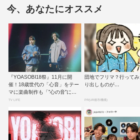
今、あなたにオススメ
『YOASOBI18祭』11月に開
団地でフリマ？行ってみ
催！18歳世代の「心音」をテー
り出しものが…
マに楽曲制作も「”心の音”に耳
を澄ま...
TV LIFE
PR(UR都市機構)