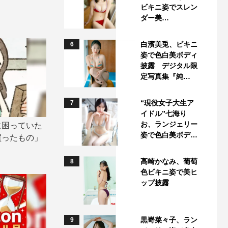
ビキニ姿でスレン
ダー美…
白濱美兎、ビキニ
6
姿で色白美ボディ
披露 デジタル限
定写真集『純…
“現役女子大生ア
7
イドル”七海り
お、ランジェリー
に困っていた
姿で色白美ボデ…
買ったもの」
高崎かなみ、葡萄
8
色ビキニ姿で美ヒ
ップ披露
黒嵜菜々子、ラン
9