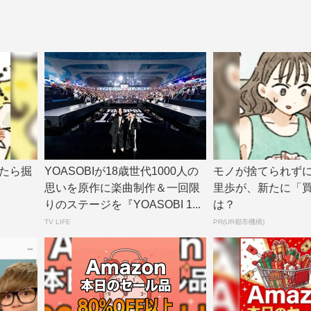
たら掘
YOASOBIが18歳世代1000人の
モノが捨てられず
思いを原作に楽曲制作＆一回限
里歩が、新たに「
りのステージを『YOASOBI 1...
は？
TV LIFE
PR(UR都市機構)