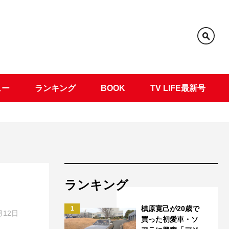
ュー
ランキング
BOOK
TV LIFE最新号
ランキング
槙原寛己が20歳で
1
月12日
買った初愛車・ソ