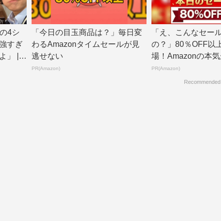
スの4シ
「今日の目玉商品は？」毎日変
「え、こんなセー
強すぎ
わるAmazonタイムセールが見
の？」80％OFF以
 | T
逃せない
場！Amazonの本
PR(Amazon)
PR(Amazon)
Recommended