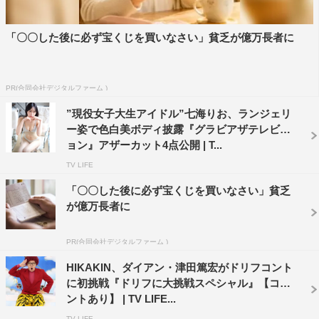
「〇〇した後に必ず宝くじを買いなさい」貧乏が億万長者に
PR(合同会社デジタルファーム )
”現役女子大生アイドル”七海りお、ランジェリ
ー姿で色白美ボディ披露『グラビアザテレビジ
ョン』アザーカット4点公開 | T...
TV LIFE
「〇〇した後に必ず宝くじを買いなさい」貧乏
が億万長者に
PR(合同会社デジタルファーム )
HIKAKIN、ダイアン・津田篤宏がドリフコント
に初挑戦『ドリフに大挑戦スペシャル』【コメ
ントあり】 | TV LIFE...
TV LIFE