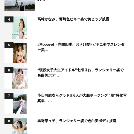
高崎かなみ、葡萄色ビキニ姿で美ヒップ披露
4
#Mooove!・赤間四季、おさげ髪×ビキニ姿でスレンダ
5
ー美…
“現役女子大生アイドル”七海りお、ランジェリー姿で
6
色白美ボデ…
小日向結衣らグラドル6人が大胆ポージング “股”特化写
7
真集「…
黒嵜菜々子、ランジェリー姿で色白美ボディ披露
8