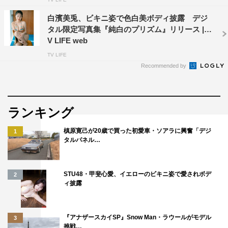
白濱美兎、ビキニ姿で色白美ボディ披露 デジ
タル限定写真集『純白のプリズム』リリース | T
V LIFE web
TV LIFE
Recommended by
ランキング
槙原寛己が20歳で買った初愛車・ソアラに興奮「デジ
1
タルパネル…
STU48・甲斐心愛、イエローのビキニ姿で愛されボデ
2
ィ披露
『アナザースカイSP』Snow Man・ラウールがモデル
3
挑戦…