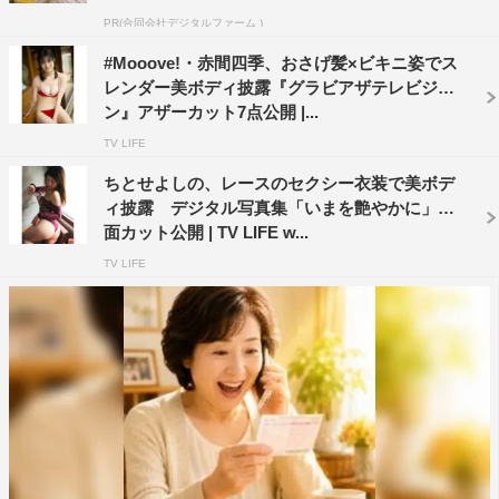
PR(合同会社デジタルファーム )
#Mooove!・赤間四季、おさげ髪×ビキニ姿でス
レンダー美ボディ披露『グラビアザテレビジョ
ン』アザーカット7点公開 |...
TV LIFE
ちとせよしの、レースのセクシー衣装で美ボデ
ィ披露 デジタル写真集「いまを艶やかに」誌
面カット公開 | TV LIFE w...
TV LIFE