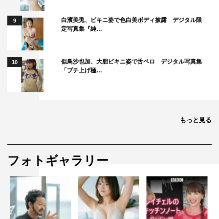
白濱美兎、ビキニ姿で色白美ボディ披露 デジタル限
9
定写真集『純…
似鳥沙也加、大胆ビキニ姿で舌ペロ デジタル写真集
10
「ブチ上げ極…
もっと見る
フォトギャラリー