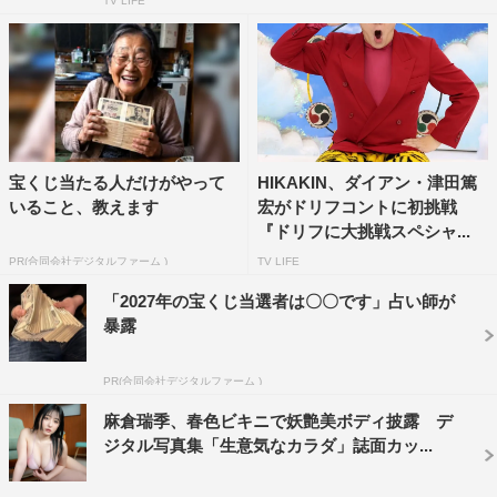
TV LIFE
宝くじ当たる人だけがやって
HIKAKIN、ダイアン・津田篤
いること、教えます
宏がドリフコントに初挑戦
『ドリフに大挑戦スペシャ...
PR(合同会社デジタルファーム )
TV LIFE
「2027年の宝くじ当選者は〇〇です」占い師が
暴露
PR(合同会社デジタルファーム )
麻倉瑞季、春色ビキニで妖艶美ボディ披露 デ
ジタル写真集「生意気なカラダ」誌面カッ...