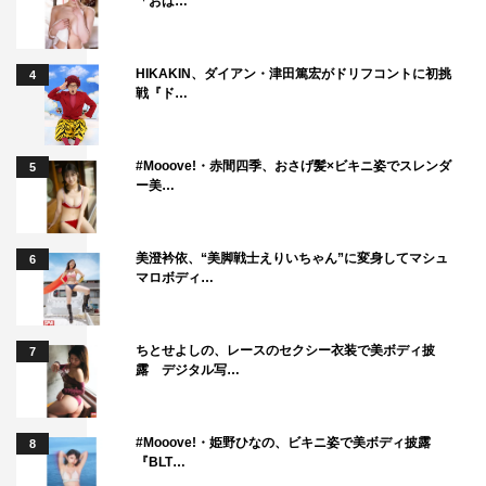
「おは…
HIKAKIN、ダイアン・津田篤宏がドリフコントに初挑
4
戦『ド…
#Mooove!・赤間四季、おさげ髪×ビキニ姿でスレンダ
5
ー美…
美澄衿依、“美脚戦士えりいちゃん”に変身してマシュ
6
マロボディ…
ちとせよしの、レースのセクシー衣装で美ボディ披
7
露 デジタル写…
#Mooove!・姫野ひなの、ビキニ姿で美ボディ披露
8
『BLT…