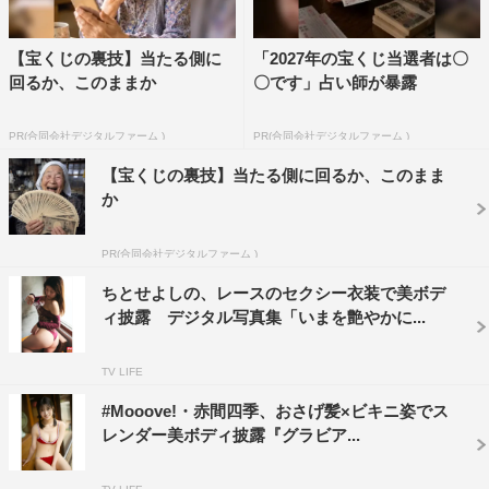
【宝くじの裏技】当たる側に
「2027年の宝くじ当選者は〇
回るか、このままか
〇です」占い師が暴露
PR(合同会社デジタルファーム )
PR(合同会社デジタルファーム )
【宝くじの裏技】当たる側に回るか、このまま
か
PR(合同会社デジタルファーム )
ちとせよしの、レースのセクシー衣装で美ボデ
ィ披露 デジタル写真集「いまを艶やかに...
TV LIFE
#Mooove!・赤間四季、おさげ髪×ビキニ姿でス
レンダー美ボディ披露『グラビア...