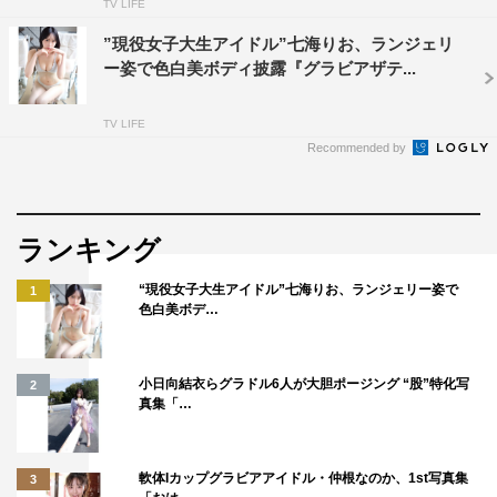
TV LIFE
”現役女子大生アイドル”七海りお、ランジェリ
ー姿で色白美ボディ披露『グラビアザテ...
TV LIFE
Recommended by
ランキング
“現役女子大生アイドル”七海りお、ランジェリー姿で
1
色白美ボデ…
小日向結衣らグラドル6人が大胆ポージング “股”特化写
2
真集「…
軟体Iカップグラビアアイドル・仲根なのか、1st写真集
3