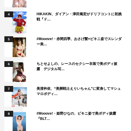
HIKAKIN、ダイアン・津田篤宏がドリフコントに初挑
4
戦『ド…
#Mooove!・赤間四季、おさげ髪×ビキニ姿でスレンダ
5
ー美…
ちとせよしの、レースのセクシー衣装で美ボディ披
6
露 デジタル写…
美澄衿依、“美脚戦士えりいちゃん”に変身してマシュ
7
マロボディ…
#Mooove!・姫野ひなの、ビキニ姿で美ボディ披露
8
『BLT…