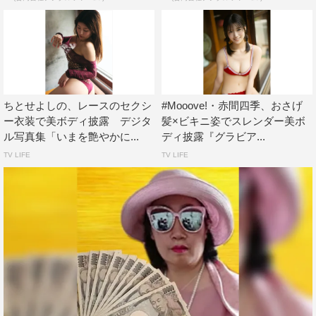
ちとせよしの、レースのセクシ
#Mooove!・赤間四季、おさげ
ー衣装で美ボディ披露 デジタ
髪×ビキニ姿でスレンダー美ボ
ル写真集「いまを艶やかに...
ディ披露『グラビア...
TV LIFE
TV LIFE