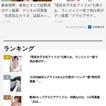
麻倉瑞季、春色ビキニで妖艶美
”現役女子大生アイドル”七海り
ボディ披露 デジタル写真集
お、ランジェリー姿で色白美ボ
「生意気なカラダ」誌面カッ...
ディ披露『グラビアザテ...
TV LIFE
TV LIFE
Recommended by
ランキング
“現役女子大生アイドル”七海りお、ランジェリー姿で
1
色白美ボデ…
小日向結衣らグラドル6人が大胆ポージング “股”特化写
2
真集「…
軟体Iカップグラビアアイドル・仲根なのか、1st写真集
3
「おは…