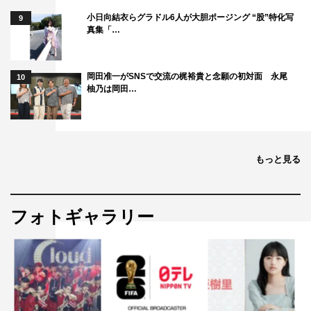
小日向結衣らグラドル6人が大胆ポージング “股”特化写
9
真集「…
岡田准一がSNSで交流の梶裕貴と念願の初対面 永尾
10
柚乃は岡田…
もっと見る
フォトギャラリー