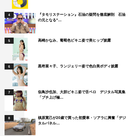
『タモリステーション』石油の疑問を徹底解剖 石油
4
の元となる“…
高崎かなみ、葡萄色ビキニ姿で美ヒップ披露
5
黒嵜菜々子、ランジェリー姿で色白美ボディ披露
6
似鳥沙也加、大胆ビキニ姿で舌ペロ デジタル写真集
7
「ブチ上げ極…
槙原寛己が20歳で買った初愛車・ソアラに興奮「デジ
8
タルパネル…