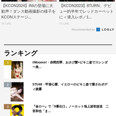
【KCON2024】INIの登場に大
【KCON2023】8TURN、デビ
歓声！ダンス動画撮影の様子を
ュー約半年でレッドカーペット
KCONステージ...
に＜潜入レポ／1...
TV LIFE
TV LIFE
Recommended by
ランキング
#Mooove!・赤間四季、おさげ髪×ビキニ姿でスレンダ
1
ー美…
STU48・甲斐心愛、イエローのビキニ姿で愛されボデ
2
ィ披露
『金ロー』で「8番出口」ノーカット地上波初放送 二
3
宮和也「ま…