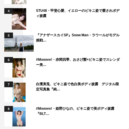
STU48・甲斐心愛、イエローのビキニ姿で愛されボデ
4
ィ披露
『アナザースカイSP』Snow Man・ラウールがモデル
5
挑戦…
#Mooove!・赤間四季、おさげ髪×ビキニ姿でスレンダ
6
ー美…
白濱美兎、ビキニ姿で色白美ボディ披露 デジタル限
7
定写真集『純…
#Mooove!・姫野ひなの、ビキニ姿で美ボディ披露
8
『BLT…