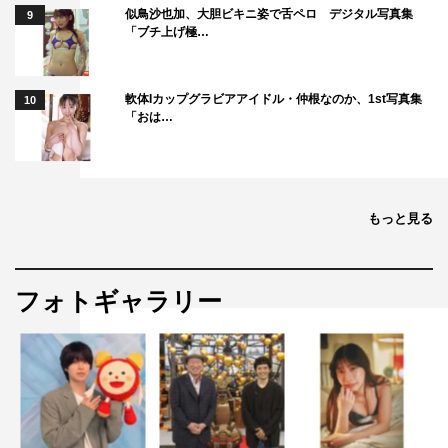
似鳥沙也加、大胆ビキニ姿で舌ペロ デジタル写真集
9
「ブチ上げ極…
軟体Iカップグラビアアイドル・仲根なのか、1st写真集
10
「おは…
もっと見る
フォトギャラリー