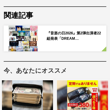
の歌」や「この夏に家族で聴きたい歌」など歌のリクエス
トやメッセージを募集。全国から寄せられた歌にまつわる
関連記事
エピソードを紹介しながら、歌を届ける。
このたび、Eテレで放送中の子供番組『The Wakey
『音楽の日2026』第2弾出演者22
Show』のメンバーと出演歌手が、昭和・平成・令和で愛
組発表「DREAM…
されたEテレの名曲を届ける企画「The Wakey Showプレ
ゼンツ Eテレソングパーティー！」の開催が決定。『みん
なのうた』『いないいないばあっ！』『忍たま乱太郎』な
どの番組から、人気曲を紹介する。
今、あなたにオススメ
『いないいないばあっ！』からはワンワンが出演。『おか
あさんといっしょ』からは、90年代にお兄さんお姉さんと
して活躍した速水けんたろう、茂森あゆみ、佐藤弘道、松
野ちかが登場。4人そろってのステージは、速水、茂森、
松野が卒業した1999年以来、27年ぶりとなる。まさに
「うたであえたら」の4人の共演にも注目だ。