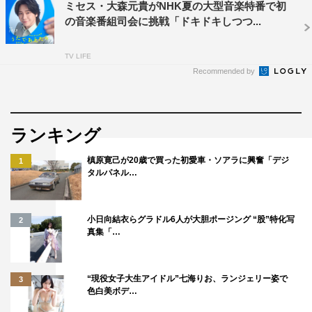
※德永英明の「徳」は旧字体、「英」は草冠の間が空く
ミセス・大森元貴がNHK夏の大型音楽特番で初
の音楽番組司会に挑戦「ドキドキしつつ...
©NHK
TV LIFE
Recommended by
ランキング
槙原寛己が20歳で買った初愛車・ソアラに興奮「デジ
1
タルパネル…
小日向結衣らグラドル6人が大胆ポージング “股”特化写
2
真集「…
“現役女子大生アイドル”七海りお、ランジェリー姿で
3
色白美ボデ…