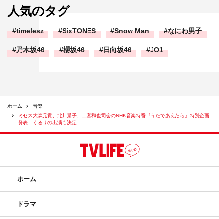
人気のタグ
timelesz
SixTONES
Snow Man
なにわ男子
乃木坂46
櫻坂46
日向坂46
JO1
ホーム
音楽
ミセス大森元貴、北川景子、二宮和也司会のNHK音楽特番『うたであえたら』特別企画
発表 くるりの出演も決定
ホーム
ドラマ