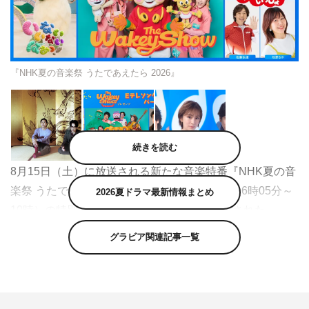
『NHK夏の音楽祭 うたであえたら 2026』
続きを読む
8月15日（土）に放送される新たな音楽特番『NHK夏の音
楽祭 うたであえたら 2026』（NHK総合 午後6時05分～
2026夏ドラマ最新情報まとめ
10時）の特別企画と追加アーティストが発表された。
グラビア関連記事一覧
この番組は、昭和・平成・令和、それぞれの時代で生まれ
愛されてきた名曲の数々をNHKホールから届ける新たな
音楽特番。大森元貴（Mrs.GREEN APPLE）、北川景子、
二宮和也が司会を務める。番組では「大切な人との思い出