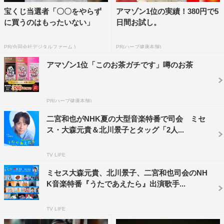
宝くじ当選者「〇〇をやらず
アマゾン1位の実績！380円で5
さらに、追加アーティストとして、今年結成30周年を迎
に買うのはもったいない」
日間お試し。
え、NHK『ファミリーヒストリー』主題歌「Remember
me」も手掛けるロックバンド・くるりの出演が決定し
PR(合同会社デジタルファーム )
PR(ハーブ健康本舗)
た。
アマゾン1位「このお茶ガチです」噂のお茶
また、8月9日（日）にNHKホールで開催される公開収録
の観覧者、番組へのリクエストやメッセージを番組ホーム
PR(ハーブ健康本舗)
ページで募集中。
二宮和也がNHK夏の大型音楽特番で司会 ミセ
ス・大森元貴＆北川景子とタッグ「2人...
番組情報
『NHK夏の音楽祭 うたであえたら 2026』
TV LIFE
NHK総合／BSP4K
ミセス大森元貴、北川景子、二宮和也司会のNH
2026年8月15日（土）午後6時05分～10時※中断あり
K音楽特番『うたであえたら』出演歌手...
NHK ONEで同時配信、放送後1週間見逃し配信
TV LIFE
司会：大森元貴（Mrs.GREEN APPLE）、北川景子、二宮