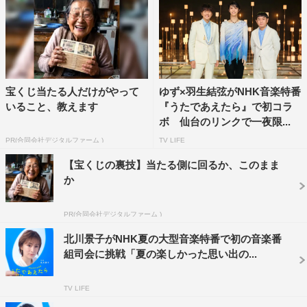
和也 ほか（50音順）
特別企画「Eテレソングパーティー」出演
Wakeys（ウェイキーズ）、佐藤弘道、茂森あゆみ、速水
けんたろう、松野ちか、ワンワン（50音順）
宝くじ当たる人だけがやって
ゆず×羽生結弦がNHK音楽特番
出演歌手：あいみょん、新しい学校のリーダーズ、生田絵
いること、教えます
『うたであえたら』で初コラ
梨花、＝LOVE、一之森大湖、Aぇ! group、大泉 洋、大森
ボ 仙台のリンクで一夜限...
元貴、ORANGE RANGE、串田アキラ、くるり、郷ひろ
PR(合同会社デジタルファーム )
TV LIFE
み、さだまさし、純烈、德永英明、新浜レオン、ハンバー
【宝くじの裏技】当たる側に回るか、このまま
ト ハンバート、氷川きよし、福山雅治、FRUITS
か
ZIPPER、増田惠子（ピンク・レディー）、Mrs. GREEN
APPLE、南こうせつ、南野陽子、宮本浩次、M!LK、モナ
PR(合同会社デジタルファーム )
キ、森山良子、山崎育三郎、山本リンダ、LUNA SEA、渡
北川景子がNHK夏の大型音楽特番で初の音楽番
辺美里ほか（50音順）
組司会に挑戦「夏の楽しかった思い出の...
※さだまさし、Mrs. GREEN APPLEはNHKホールでの公
TV LIFE
開収録には出演なし