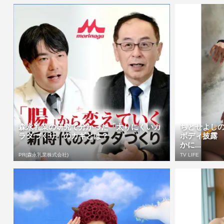
森永乳業の研究で分かった「太りにくいカ
ちとせよし
ラダづくり」のカギとは？
ボディ披露
かに...
PR(森永乳業株式会社)
TV LIFE