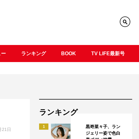
ュー
ランキング
BOOK
TV LIFE最新号
ランキング
黒嵜菜々子、ラン
1
月21日
ジェリー姿で色白