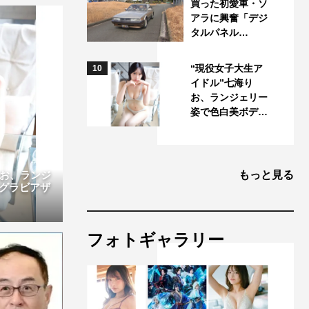
買った初愛車・ソ
アラに興奮「デジ
タルパネル…
“現役女子大生ア
10
イドル”七海り
お、ランジェリー
姿で色白美ボデ…
りお、ランジ
もっと見る
グラビアザ
フォトギャラリー