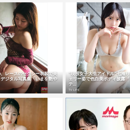
の、レースのセクシー衣装で美
”現役女子大生アイドル”七海
 デジタル写真集「いまを艶や
ェリー姿で色白美ボディ披露『
テ...
TV LIFE