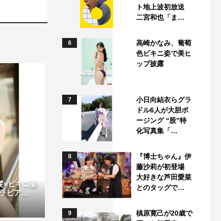
ト地上波初放送
二宮和也「ま…
高崎かなみ、葡萄
6
色ビキニ姿で美ヒ
ップ披露
小日向結衣らグラ
7
ドル6人が大胆ポ
ージング “股”特
化写真集「…
『博士ちゃん』伊
8
藤沙莉が初登場
大好きな芦田愛菜
げ髪×ビキニ姿
とのタッグで…
ビア...
槙原寛己が20歳で
9