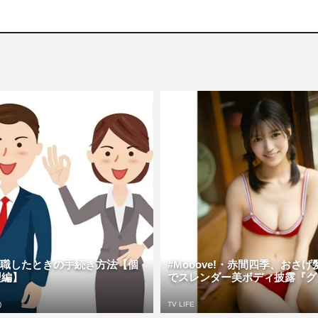
】転職したときの手続き方法【個
#Mooove!・赤間四季、おさ
型編】
でスレンダー美ボディ披露『グラ
)
TV LIFE