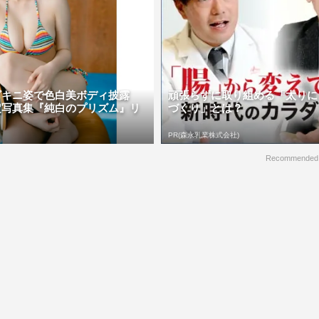
ビキニ姿で色白美ボディ披露
頑張らずに取り組める「太りに
定写真集『純白のプリズム』リ
づくり」とは？
PR(森永乳業株式会社)
Recommended