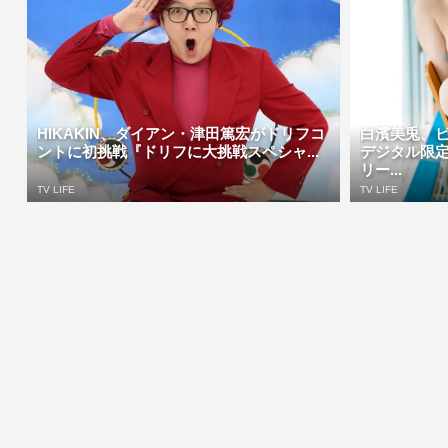
HIKAKIN、ダイアン・津田篤宏がドリフコ
白濱美兎、
ントに初挑戦『ドリフに大挑戦スペシャ...
デジタル限
リー...
TV LIFE
TV LIFE