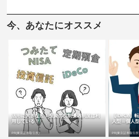
今、あなたにオススメ
活用に大きな差！投資の税制優遇制度は利
【iDeCo
用している？
人型→個人
PR(東京証券取引所)
PR(東京証券取引所