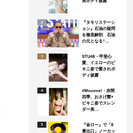
美ボディ披露
『タモリステーシ
2
ョン』石油の疑問
を徹底解剖 石油
の元となる“…
STU48・甲斐心
3
愛、イエローのビ
キニ姿で愛されボ
ディ披露
#Mooove!・赤間
4
四季、おさげ髪×
ビキニ姿でスレン
ダー美…
『金ロー』で「8
5
番出口」ノーカッ