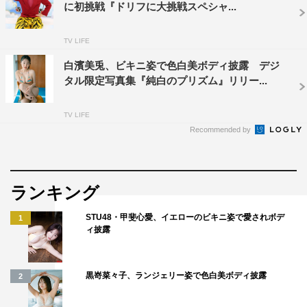
に初挑戦『ドリフに大挑戦スペシャ...
TV LIFE
白濱美兎、ビキニ姿で色白美ボディ披露 デジ
タル限定写真集『純白のプリズム』リリー...
TV LIFE
Recommended by
ランキング
STU48・甲斐心愛、イエローのビキニ姿で愛されボデ
1
ィ披露
黒嵜菜々子、ランジェリー姿で色白美ボディ披露
2