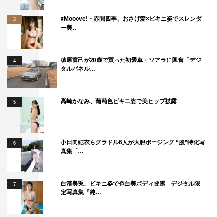
#Mooove!・赤間四季、おさげ髪×ビキニ姿でスレンダ
3
ー美…
槙原寛己が20歳で買った初愛車・ソアラに興奮「デジ
4
タルパネル…
高崎かなみ、葡萄色ビキニ姿で美ヒップ披露
5
小日向結衣らグラドル6人が大胆ポージング “股”特化写
6
真集「…
白濱美兎、ビキニ姿で色白美ボディ披露 デジタル限
7
定写真集『純…