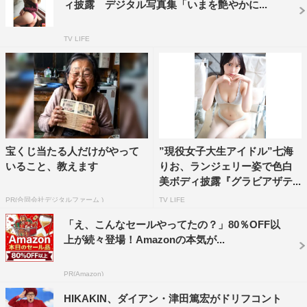
ィ披露 デジタル写真集「いまを艶やかに...
TV LIFE
宝くじ当たる人だけがやって
”現役女子大生アイドル”七海
いること、教えます
りお、ランジェリー姿で色白
美ボディ披露『グラビアザテ...
PR(合同会社デジタルファーム )
TV LIFE
「え、こんなセールやってたの？」80％OFF以
上が続々登場！Amazonの本気が...
PR(Amazon)
HIKAKIN、ダイアン・津田篤宏がドリフコント