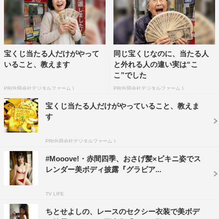
宝くじ当たる人だけがやって
同じ宝くじなのに、当たる人
いること、教えます
と外れる人の違い実は“こ
こ”でした
PR(合同会社デジタルファーム )
PR(合同会社デジタルファーム )
宝くじ当たる人だけがやっていること、教えま
す
PR(合同会社デジタルファーム )
#Mooove!・赤間四季、おさげ髪×ビキニ姿でス
レンダー美ボディ披露『グラビア...
TV LIFE
ちとせよしの、レースのセクシー衣装で美ボデ