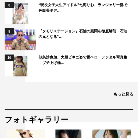
“現役女子大生アイドル”七海りお、ランジェリー姿で
8
色白美ボデ…
『タモリステーション』石油の疑問を徹底解剖 石油
9
の元となる“…
似鳥沙也加、大胆ビキニ姿で舌ペロ デジタル写真集
10
「ブチ上げ極…
もっと見る
フォトギャラリー