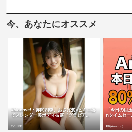
今、あなたにオススメ
#Mooove!・赤間四季、おさげ髪×ビキニ姿
「今日の目玉
でスレンダー美ボディ披露『グラビア...
nタイムセー
TV LIFE
PR(Amazon)