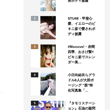
美ボディ披露
STU48・甲斐心
2
愛、イエローのビ
キニ姿で愛されボ
ディ披露
#Mooove!・赤間
3
四季、おさげ髪×
ビキニ姿でスレン
ダー美…
小日向結衣らグラ
4
ドル6人が大胆ポ
ージング “股”特
化写真集「…
『タモリステーシ
5
ョン』石油の疑問