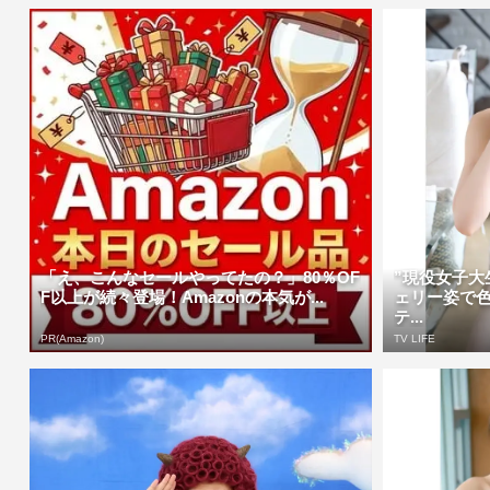
「え、こんなセールやってたの？」80％OF
”現役女子大
F以上が続々登場！Amazonの本気が...
ェリー姿で
テ...
PR(Amazon)
TV LIFE