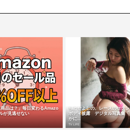
商品は？」毎日変わるAmazo
ちとせよしの、レースのセクシ
ルが見逃せない
ボディ披露 デジタル写真集「
かに...
TV LIFE