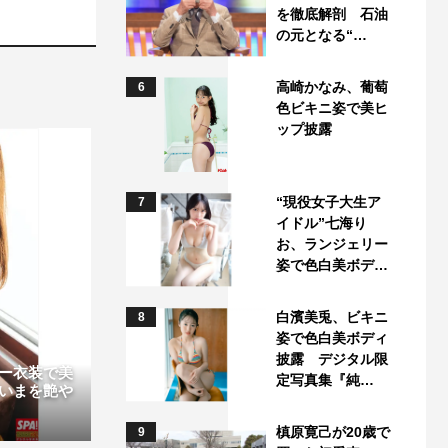
を徹底解剖 石油
の元となる“…
高崎かなみ、葡萄
6
色ビキニ姿で美ヒ
ップ披露
“現役女子大生ア
7
イドル”七海り
お、ランジェリー
姿で色白美ボデ…
白濱美兎、ビキニ
8
姿で色白美ボディ
披露 デジタル限
ー衣装で美
定写真集『純…
いまを艶や
槙原寛己が20歳で
9