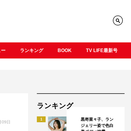
ュー
ランキング
BOOK
TV LIFE最新号
ランキング
黒嵜菜々子、ラン
1
月09日
ジェリー姿で色白