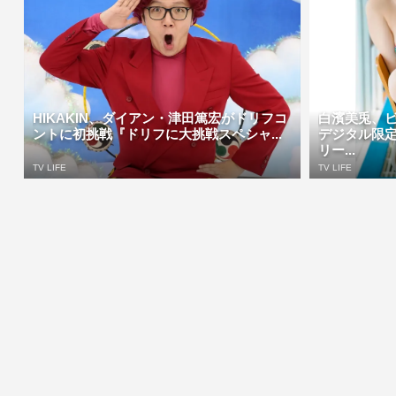
HIKAKIN、ダイアン・津田篤宏がドリフコ
白濱美兎、
ントに初挑戦『ドリフに大挑戦スペシャ...
デジタル限
リー...
TV LIFE
TV LIFE