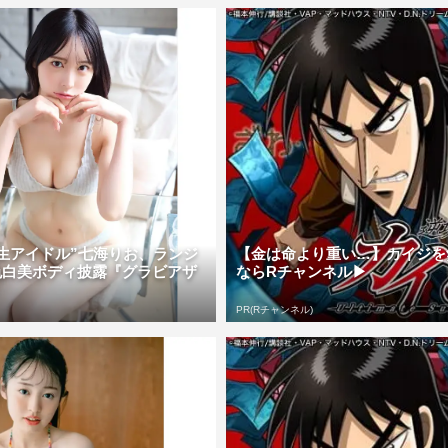
生アイドル”七海りお、ランジ
【金は命より重い…】カイジを
色白美ボディ披露『グラビアザ
ならRチャンネル▶︎
PR(Rチャンネル)