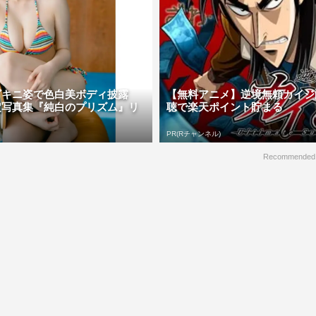
ビキニ姿で色白美ボディ披露
【無料アニメ】逆境無頼カイジ
定写真集『純白のプリズム』リ
聴で楽天ポイント貯まる
PR(Rチャンネル)
Recommended