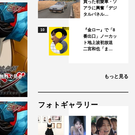
買った初愛車・ソ
アラに興奮「デジ
タルパネル…
『金ロー』で「8
10
番出口」ノーカッ
ト地上波初放送
二宮和也「ま…
無料で見る
もっと見る
フォトギャラリー