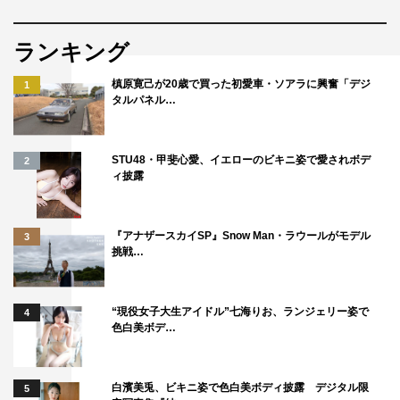
ランキング
槙原寛己が20歳で買った初愛車・ソアラに興奮「デジ
1
タルパネル…
STU48・甲斐心愛、イエローのビキニ姿で愛されボデ
2
ィ披露
『アナザースカイSP』Snow Man・ラウールがモデル
3
挑戦…
“現役女子大生アイドル”七海りお、ランジェリー姿で
4
色白美ボデ…
白濱美兎、ビキニ姿で色白美ボディ披露 デジタル限
5