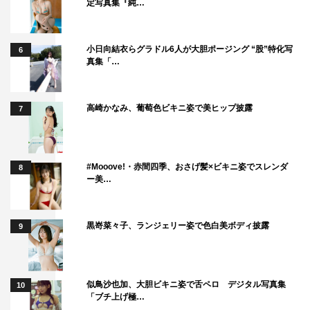
定写真集『純…
小日向結衣らグラドル6人が大胆ポージング “股”特化写
6
真集「…
高崎かなみ、葡萄色ビキニ姿で美ヒップ披露
7
#Mooove!・赤間四季、おさげ髪×ビキニ姿でスレンダ
8
ー美…
黒嵜菜々子、ランジェリー姿で色白美ボディ披露
9
似鳥沙也加、大胆ビキニ姿で舌ペロ デジタル写真集
10
「ブチ上げ極…