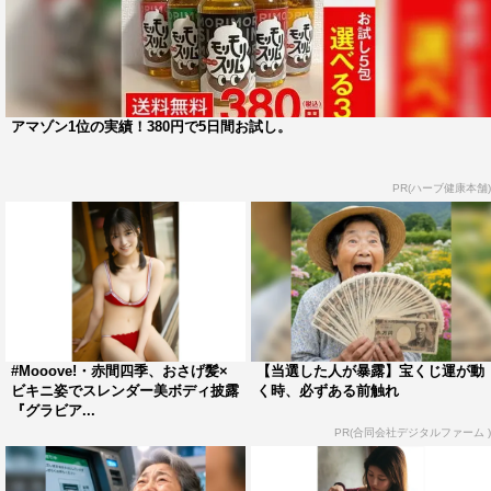
アマゾン1位の実績！380円で5日間お試し。
PR(ハーブ健康本舗)
#Mooove!・赤間四季、おさげ髪×
【当選した人が暴露】宝くじ運が動
ビキニ姿でスレンダー美ボディ披露
く時、必ずある前触れ
『グラビア...
PR(合同会社デジタルファーム )