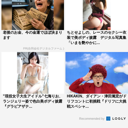
老後のお金、今の金運でほぼ決まり
ちとせよしの、レースのセクシー衣
ます
装で美ボディ披露 デジタル写真集
「いまを艶やかに...
PR(合同会社デジタルファーム )
”現役女子大生アイドル”七海りお、
HIKAKIN、ダイアン・津田篤宏がド
ランジェリー姿で色白美ボディ披露
リフコントに初挑戦『ドリフに大挑
『グラビアザテ...
戦スペシャ...
Recommended by