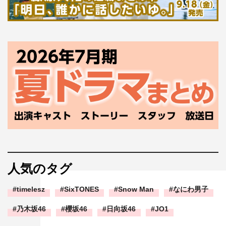
人気のタグ
timelesz
SixTONES
Snow Man
なにわ男子
乃木坂46
櫻坂46
日向坂46
JO1