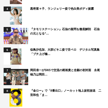
黒嵜菜々子、ランジェリー姿で色白美ボディ披露
4
『タモリステーション』石油の疑問を徹底解剖 石油
5
の元となる“…
似鳥沙也加、大胆ビキニ姿で舌ペロ デジタル写真集
6
「ブチ上げ極…
岡田准一がSNSで交流の梶裕貴と念願の初対面 永尾
7
柚乃は岡田…
『金ロー』で「8番出口」ノーカット地上波初放送 二
8
宮和也「ま…