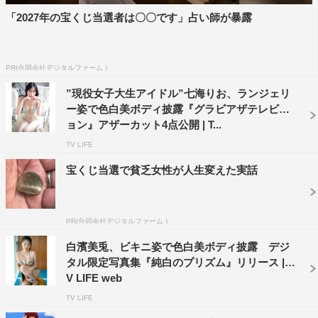
「2027年の宝くじ当選者は〇〇です」占い師が暴露
PR(合同会社デジタルファーム )
”現役女子大生アイドル”七海りお、ランジェリ
ー姿で色白美ボディ披露『グラビアザテレビジ
ョン』アザーカット4点公開 | T...
TV LIFE
宝くじ当選で貧乏女性が人生変えた実話
PR(合同会社デジタルファーム )
白濱美兎、ビキニ姿で色白美ボディ披露 デジ
タル限定写真集『純白のプリズム』リリース | T
V LIFE web
TV LIFE