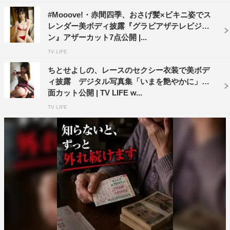
#Mooove!・赤間四季、おさげ髪×ビキニ姿でス
レンダー美ボディ披露『グラビアザテレビジョ
ン』アザーカット7点公開 |...
TV LIFE
ちとせよしの、レースのセクシー衣装で美ボデ
ィ披露 デジタル写真集「いまを艶やかに」誌
面カット公開 | TV LIFE w...
TV LIFE