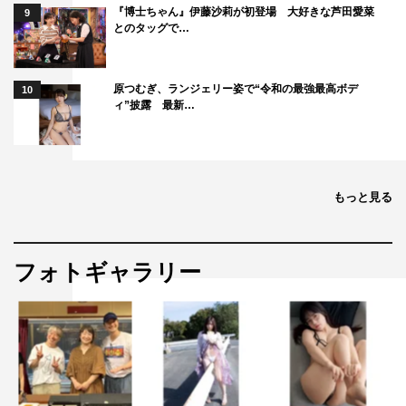
『博士ちゃん』伊藤沙莉が初登場 大好きな芦田愛菜
9
とのタッグで…
原つむぎ、ランジェリー姿で“令和の最強最高ボデ
10
ィ”披露 最新…
もっと見る
フォトギャラリー