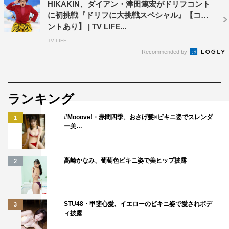
HIKAKIN、ダイアン・津田篤宏がドリフコント
に初挑戦『ドリフに大挑戦スペシャル』【コメ
ントあり】 | TV LIFE...
TV LIFE
Recommended by
ランキング
#Mooove!・赤間四季、おさげ髪×ビキニ姿でスレンダ
1
ー美…
高崎かなみ、葡萄色ビキニ姿で美ヒップ披露
2
STU48・甲斐心愛、イエローのビキニ姿で愛されボデ
3
ィ披露