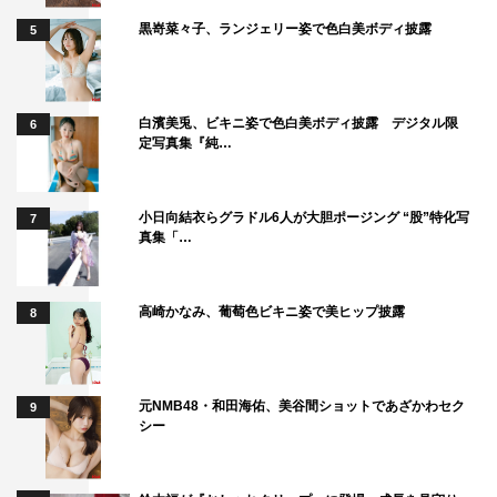
黒嵜菜々子、ランジェリー姿で色白美ボディ披露
5
白濱美兎、ビキニ姿で色白美ボディ披露 デジタル限
6
定写真集『純…
小日向結衣らグラドル6人が大胆ポージング “股”特化写
7
真集「…
高崎かなみ、葡萄色ビキニ姿で美ヒップ披露
8
元NMB48・和田海佑、美谷間ショットであざかわセク
9
シー