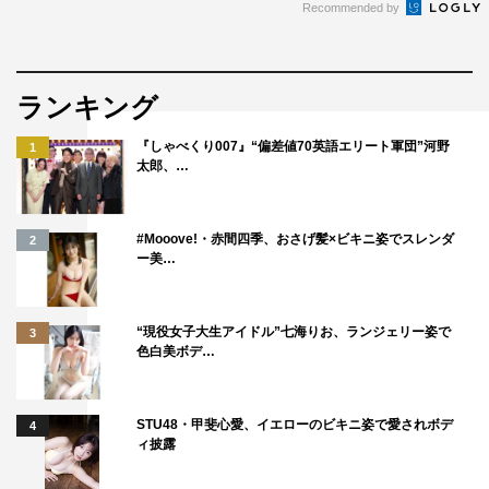
Recommended by
ランキング
『しゃべくり007』“偏差値70英語エリート軍団”河野
1
太郎、…
#Mooove!・赤間四季、おさげ髪×ビキニ姿でスレンダ
2
ー美…
“現役女子大生アイドル”七海りお、ランジェリー姿で
3
色白美ボデ…
STU48・甲斐心愛、イエローのビキニ姿で愛されボデ
4
ィ披露