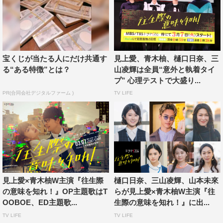
宝くじが当たる人にだけ共通す
見上愛、青木柚、樋口日奈、三
る“ある特徴”とは？
山凌輝は全員“意外と執着タイ
プ” 心理テストで大盛り...
PR(合同会社デジタルファーム )
TV LIFE
見上愛×青木柚W主演『往生際
樋口日奈、三山凌輝、山本未來
の意味を知れ！』OP主題歌はT
らが見上愛×青木柚W主演『往
OOBOE、ED主題歌...
生際の意味を知れ！』に出...
TV LIFE
TV LIFE