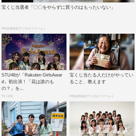
宝くじ当選者「〇〇をやらずに買うのはもったいない」
PR(合同会社デジタルファーム )
STU48が「Rakuten GirlsAwar
宝くじ当たる人だけがやってい
d」初出演！「花は誰のも
ること、教えます
の？」を...
TV LIFE
PR(合同会社デジタルファーム )