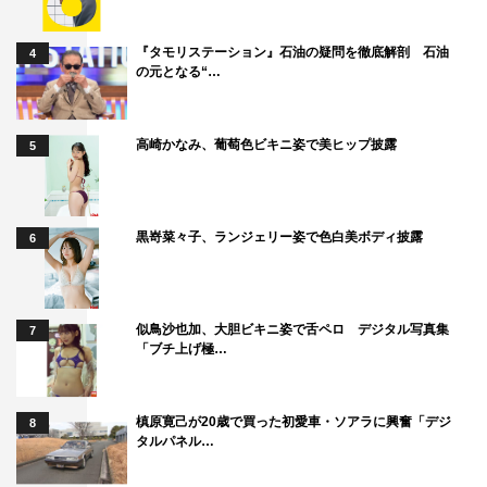
『タモリステーション』石油の疑問を徹底解剖 石油
4
の元となる“…
高崎かなみ、葡萄色ビキニ姿で美ヒップ披露
5
黒嵜菜々子、ランジェリー姿で色白美ボディ披露
6
似鳥沙也加、大胆ビキニ姿で舌ペロ デジタル写真集
7
「ブチ上げ極…
槙原寛己が20歳で買った初愛車・ソアラに興奮「デジ
8
タルパネル…