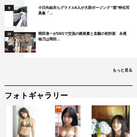
小日向結衣らグラドル6人が大胆ポージング “股”特化写
9
真集「…
岡田准一がSNSで交流の梶裕貴と念願の初対面 永尾
10
柚乃は岡田…
もっと見る
フォトギャラリー