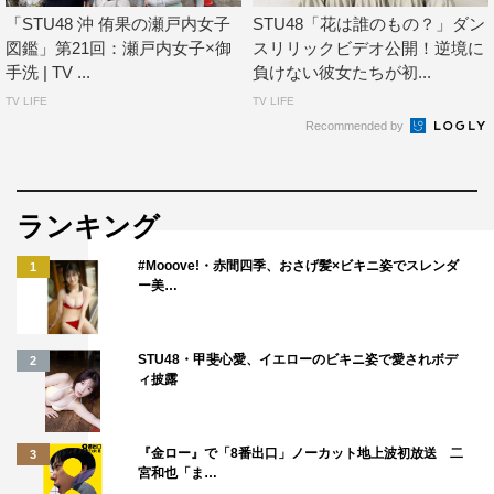
「STU48 沖 侑果の瀬戸内女子
STU48「花は誰のもの？」ダン
図鑑」第21回：瀬戸内女子×御
スリリックビデオ公開！逆境に
手洗 | TV ...
負けない彼女たちが初...
TV LIFE
TV LIFE
Recommended by
ランキング
#Mooove!・赤間四季、おさげ髪×ビキニ姿でスレンダ
1
ー美…
STU48・甲斐心愛、イエローのビキニ姿で愛されボデ
2
ィ披露
『金ロー』で「8番出口」ノーカット地上波初放送 二
3
宮和也「ま…