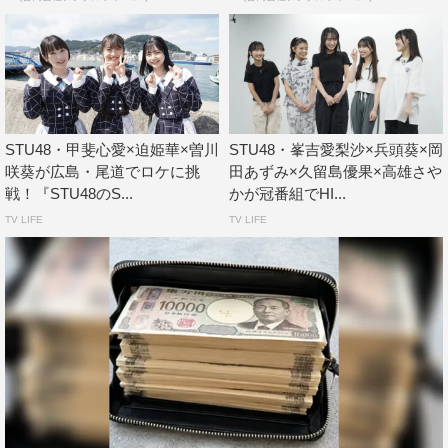
STU48・甲斐心愛×迫姫華×曽川
STU48・峯吉愛梨沙×兵頭葵×岡
咲葵が広島・尾道でロケに挑
田あずみ×久留島優果×高雄さや
戦！『STU48のS...
かが冠番組でHI...
TV LIFE
TV LIFE