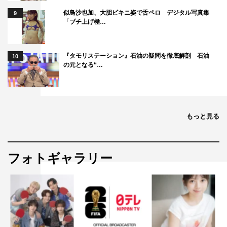
似鳥沙也加、大胆ビキニ姿で舌ペロ デジタル写真集
9
「ブチ上げ極…
『タモリステーション』石油の疑問を徹底解剖 石油
10
の元となる“…
もっと見る
フォトギャラリー