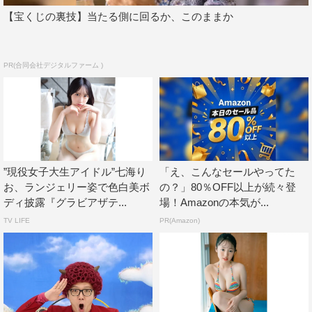
【宝くじの裏技】当たる側に回るか、このままか
PR(合同会社デジタルファーム )
”現役女子大生アイドル”七海り
「え、こんなセールやってた
お、ランジェリー姿で色白美ボ
の？」80％OFF以上が続々登
ディ披露『グラビアザテ...
場！Amazonの本気が...
TV LIFE
PR(Amazon)