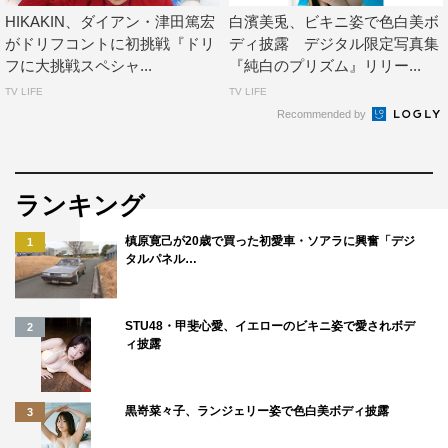
HIKAKIN、ダイアン・津田篤宏
白濱美兎、ビキニ姿で色白美ボ
がドリフコントに初挑戦『ドリ
ディ披露 デジタル限定写真集
フに大挑戦スペシャ...
『純白のプリズム』リリー...
TV LIFE
TV LIFE
Recommended by
ランキング
槙原寛己が20歳で買った初愛車・ソアラに興奮「デジ
1
タルパネル…
STU48・甲斐心愛、イエローのビキニ姿で愛されボデ
2
ィ披露
黒嵜菜々子、ランジェリー姿で色白美ボディ披露
3