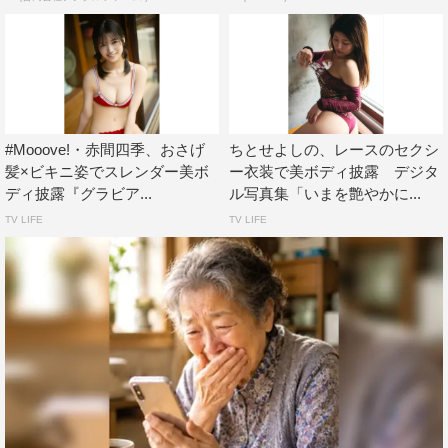
#Mooove!・赤間四季、おさげ
ちとせよしの、レースのセクシ
髪×ビキニ姿でスレンダー美ボ
ー衣装で美ボディ披露 デジタ
ディ披露『グラビア...
ル写真集「いまを艶やかに...
TV LIFE
TV LIFE