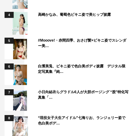
高崎かなみ、葡萄色ビキニ姿で美ヒップ披露
4
#Mooove!・赤間四季、おさげ髪×ビキニ姿でスレンダ
5
ー美…
白濱美兎、ビキニ姿で色白美ボディ披露 デジタル限
6
定写真集『純…
小日向結衣らグラドル6人が大胆ポージング “股”特化写
7
真集「…
“現役女子大生アイドル”七海りお、ランジェリー姿で
8
色白美ボデ…