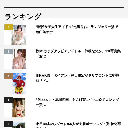
ランキング
“現役女子大生アイドル”七海りお、ランジェリー姿で
1
色白美ボデ…
軟体Iカップグラビアアイドル・仲根なのか、1st写真集
2
「おは…
HIKAKIN、ダイアン・津田篤宏がドリフコントに初挑
3
戦『ド…
#Mooove!・赤間四季、おさげ髪×ビキニ姿でスレンダ
4
ー美…
小日向結衣らグラドル6人が大胆ポージング “股”特化写
5