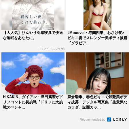
【大人気】ひんやり冷感寝具で快適
#Mooove!・赤間四季、おさげ髪×
な睡眠をあなたに。
ビキニ姿でスレンダー美ボディ披露
『グラビア...
PR(アイリスプラザ)
HIKAKIN、ダイアン・津田篤宏がド
麻倉瑞季、春色ビキニで妖艶美ボデ
リフコントに初挑戦『ドリフに大挑
ィ披露 デジタル写真集「生意気な
戦スペシャ...
カラダ」誌面カッ...
Recommended by