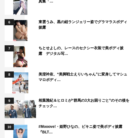
真集「…
東雲うみ、黒の紐ランジェリー姿でグラマラスボディ
6
披露
ちとせよしの、レースのセクシー衣装で美ボディ披
7
露 デジタル写…
美澄衿依、“美脚戦士えりいちゃん”に変身してマシュ
8
マロボディ…
相葉雅紀＆ヒロミが“群馬の3大お困りごと”のその後を
9
チェック…
#Mooove!・姫野ひなの、ビキニ姿で美ボディ披露
10
『BLT…