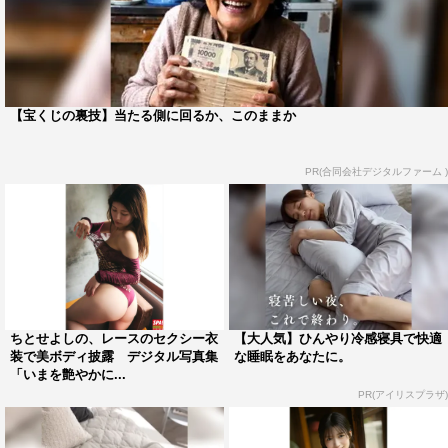
【宝くじの裏技】当たる側に回るか、このままか
PR(合同会社デジタルファーム )
ちとせよしの、レースのセクシー衣
【大人気】ひんやり冷感寝具で快適
装で美ボディ披露 デジタル写真集
な睡眠をあなたに。
「いまを艶やかに...
PR(アイリスプラザ)