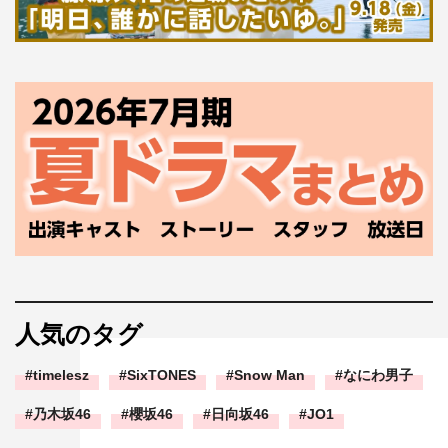
人気のタグ
timelesz
SixTONES
Snow Man
なにわ男子
乃木坂46
櫻坂46
日向坂46
JO1