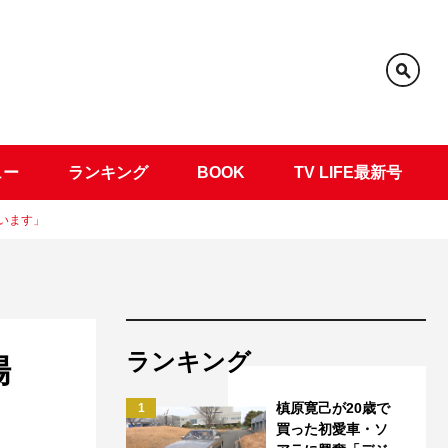
ュー
ランキング
BOOK
TV LIFE最新号
います」
ランキング
場
槙原寛己が20歳で
1
買った初愛車・ソ