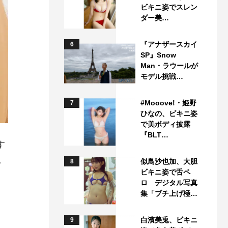
ビキニ姿でスレン
ダー美…
『アナザースカイ
6
SP』Snow
Man・ラウールが
モデル挑戦…
#Mooove!・姫野
7
ひなの、ビキニ姿
で美ボディ披露
『BLT…
す
。
似鳥沙也加、大胆
8
ビキニ姿で舌ペ
ロ デジタル写真
集「ブチ上げ極…
白濱美兎、ビキニ
9