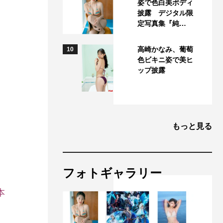
姿で色白美ボディ
披露 デジタル限
定写真集『純…
高崎かなみ、葡萄
10
色ビキニ姿で美ヒ
ップ披露
もっと見る
フォトギャラリー
本