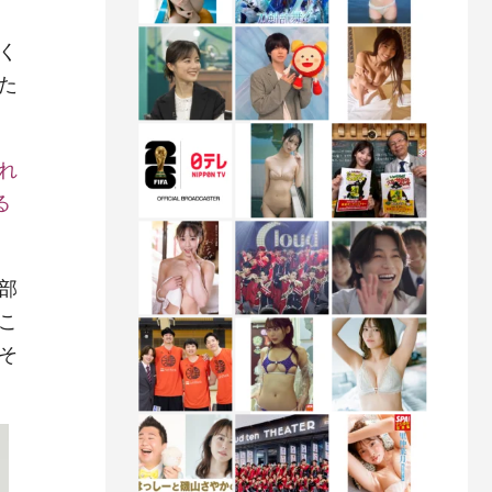
く
た
れ
る
部
こ
そ