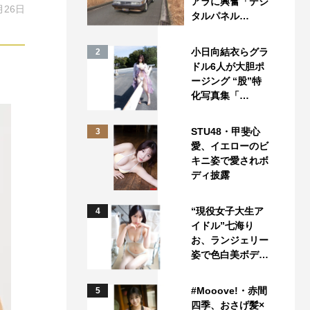
アラに興奮「デジ
月26日
タルパネル…
小日向結衣らグラ
2
ドル6人が大胆ポ
ージング “股”特
化写真集「…
STU48・甲斐心
3
愛、イエローのビ
キニ姿で愛されボ
ディ披露
“現役女子大生ア
4
イドル”七海り
お、ランジェリー
姿で色白美ボデ…
#Mooove!・赤間
5
四季、おさげ髪×