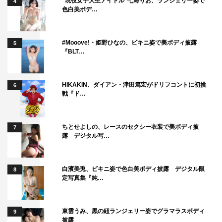
“現役女子大生アイドル”七海りお、ランジェリー姿で
4
色白美ボデ…
#Mooove!・姫野ひなの、ビキニ姿で美ボディ披露
5
『BLT…
HIKAKIN、ダイアン・津田篤宏がドリフコントに初挑
6
戦『ド…
ちとせよしの、レースのセクシー衣装で美ボディ披
7
露 デジタル写…
白濱美兎、ビキニ姿で色白美ボディ披露 デジタル限
8
定写真集『純…
東雲うみ、黒の紐ランジェリー姿でグラマラスボディ
9
披露