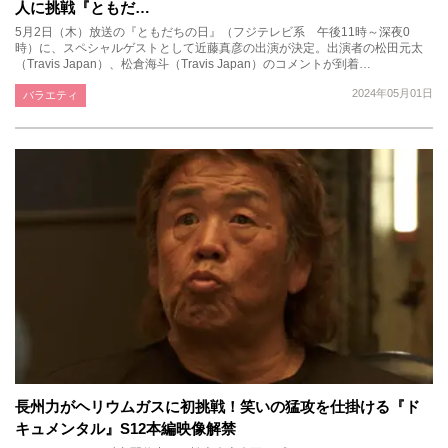
人に挑戦『ともだ…
5月2日（木）放送の『ともだちの日』（フジテレビ系 午後11時～深夜0
時）に、スペシャルゲストとして近藤真彦の出演が決定。出演者の松田元太
（Travis Japan）、松倉海斗（Travis Japan）のコメントが到着…
2024年05月01日
バラエティ
長州力がヘリウムガスに初挑戦！笑いの猛攻を仕掛ける『ド
キュメンタル』S12本編映像解禁