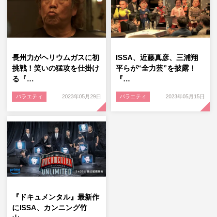
長州力がヘリウムガスに初
ISSA、近藤真彦、三浦翔
挑戦！笑いの猛攻を仕掛け
平らが“全力芸”を披露！
る『…
『…
バラエティ
2023年05月29日
バラエティ
2023年05月15日
『ドキュメンタル』最新作
にISSA、カンニング竹