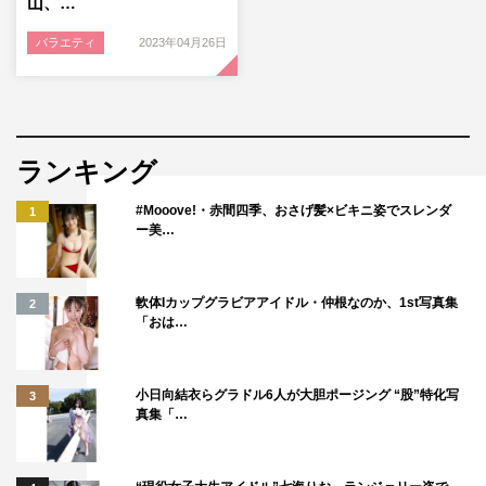
山、…
バラエティ
2023年04月26日
ランキング
#Mooove!・赤間四季、おさげ髪×ビキニ姿でスレンダ
1
ー美…
軟体Iカップグラビアアイドル・仲根なのか、1st写真集
2
「おは…
小日向結衣らグラドル6人が大胆ポージング “股”特化写
3
真集「…