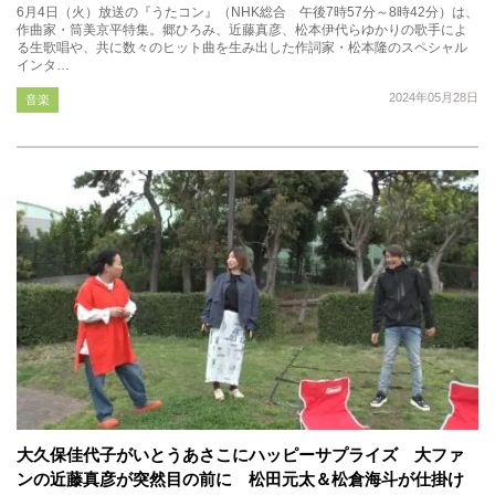
6月4日（火）放送の『うたコン』（NHK総合 午後7時57分～8時42分）は、
作曲家・筒美京平特集。郷ひろみ、近藤真彦、松本伊代らゆかりの歌手によ
る生歌唱や、共に数々のヒット曲を生み出した作詞家・松本隆のスペシャル
インタ…
2024年05月28日
音楽
大久保佳代子がいとうあさこにハッピーサプライズ 大ファ
ンの近藤真彦が突然目の前に 松田元太＆松倉海斗が仕掛け