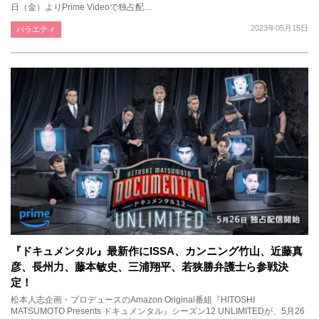
日（金）よりPrime Videoで独占配…
2023年05月15日
バラエティ
『ドキュメンタル』最新作にISSA、カンニング竹山、近藤真
彦、長州力、藤本敏史、三浦翔平、若狭勝弁護士ら参戦決
定！
松本人志企画・プロデュースのAmazon Original番組『HITOSHI
MATSUMOTO Presents ドキュメンタル』シーズン12 UNLIMITEDが、5月26