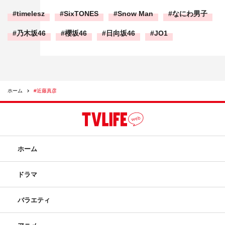
timelesz
SixTONES
Snow Man
なにわ男子
乃木坂46
櫻坂46
日向坂46
JO1
ホーム
#近藤真彦
ホーム
ドラマ
バラエティ