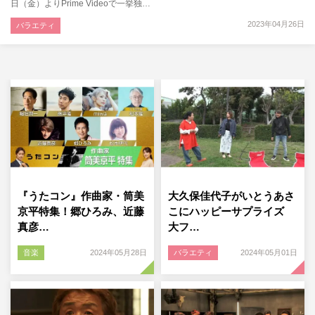
日（金）よりPrime Videoで一挙独…
2023年04月26日
バラエティ
『うたコン』作曲家・筒美
大久保佳代子がいとうあさ
京平特集！郷ひろみ、近藤
こにハッピーサプライズ
真彦…
大フ…
音楽
2024年05月28日
バラエティ
2024年05月01日