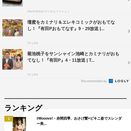
出演：ピエール瀧、ラバーガール、ザ・ギース、ダンディ
坂野、天津木村、RG（レイザーラモン）、ジャイアン村
PR(合同会社デジタルファーム )
上
壇蜜をカミナリ＆エレキコミックがおもてな
語り：杉田智和
し！『有田Pおもてなす』9・29放送 |...
©NHK
TV LIFE
菊池桃子をサンシャイン池崎とカミナリがおも
てなし！『有田P』4・11放送 | T...
TV LIFE
Recommended by
有田哲平
ランキング
#Mooove!・赤間四季、おさげ髪×ビキニ姿でスレンダ
1
ー美…