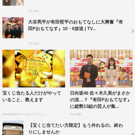
TV LIFE
大谷亮平が有田哲平のおもてなしに大興奮『有
田Pおもてなす』10・6放送 | TV...
ザ・ギースには「大河あるあるネタが見てみたい」とい
TV LIFE
う瀧のために、「あるあるネタを得意とする芸人が大河ド
ラマあるあるを披露する」というプロデュースをする。ネ
タの最中にはダンディ坂野、レイザーラモンRG、天津木
村が乱入。独特の世界観が持ち味のザ・ギースはあるある
芸人たちをうまく生かすことができるのか。
宝くじ当たる人だけがやって
日向坂46 佐々木久美がまさか
『有田Pおもてなす』
いること、教えます
の涙…？『有田Pおもてなす』
に総勢13組の芸人が集...
NHK総合
PR(合同会社デジタルファーム )
TV LIFE
1月26日（土）後10・10～10・53
【宝くじ当てたい方限定】もう外れるの、終わ
司会：有田哲平
りにしませんか