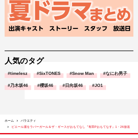
人気のタグ
timelesz
SixTONES
Snow Man
なにわ男子
乃木坂46
櫻坂46
日向坂46
JO1
ホーム
バラエティ
ピエール瀧をラバーガール＆ザ・ギースがおもてなし『有田Pおもてなす』1・26放送