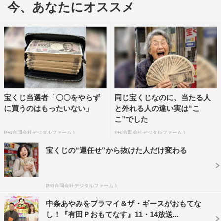
今、あなたにオススメ
ラバーガールには「野球が大好きな瀧のために自作の応
宝くじ当選者「〇〇をやらず
同じ宝くじなのに、当たる人
援歌を作ってブラスバンドとともに披露する」というプロ
に買うのはもったいない」
と外れる人の違い実は“こ
デュースを。有田からの大掛かりなムチャぶりに狼狽する
こ”でした
ラバーガールだが、そこに有田はさらに野球に絡めた注文
PR(合同会社デジタルファーム )
PR(合同会社デジタルファーム )
を繰り出す。
宝くじの“運任せ”から抜けた人だけ変わる
PR(合同会社デジタルファーム )
中条あやみをプラマイ＆ザ・ギースがおもてな
し！『有田Ｐおもてなす』11・14放送...