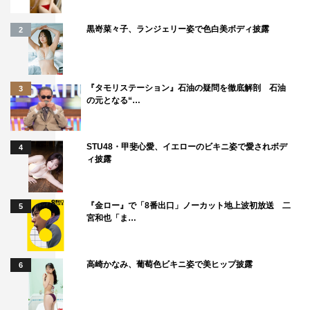
黒嵜菜々子、ランジェリー姿で色白美ボディ披露
2
『タモリステーション』石油の疑問を徹底解剖 石油
3
の元となる“…
STU48・甲斐心愛、イエローのビキニ姿で愛されボデ
4
ィ披露
『金ロー』で「8番出口」ノーカット地上波初放送 二
5
宮和也「ま…
高崎かなみ、葡萄色ビキニ姿で美ヒップ披露
6