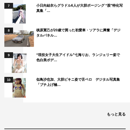
小日向結衣らグラドル6人が大胆ポージング “股”特化写
7
真集「…
槙原寛己が20歳で買った初愛車・ソアラに興奮「デジ
8
タルパネル…
“現役女子大生アイドル”七海りお、ランジェリー姿で
9
色白美ボデ…
似鳥沙也加、大胆ビキニ姿で舌ペロ デジタル写真集
10
「ブチ上げ極…
もっと見る