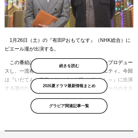
1月26日（土）の『有田Pおもてなす』（NHK総合）に
ピエール瀧が出演する。
この番組は、有田哲平がお笑い芸人のネタをプロデュー
続きを読む
スし、一流有名人を笑いでもてなすネタバラエティ。今回
は『いだてん～東京オリムピック噺（ばなし）～』に出演
2026夏ドラマ最新情報まとめ
する瀧のために、有田がラバーガールとザ・ギースのネタ
をプロデュースしておもてなしする。
グラビア関連記事一覧