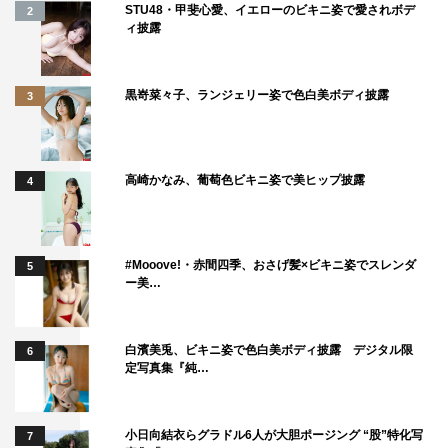
STU48・甲斐心愛、イエローのビキニ姿で愛されボデ
2
ィ披露
黒嵜菜々子、ランジェリー姿で色白美ボディ披露
3
高崎かなみ、葡萄色ビキニ姿で美ヒップ披露
4
#Mooove!・赤間四季、おさげ髪×ビキニ姿でスレンダ
5
ー美…
白濱美兎、ビキニ姿で色白美ボディ披露 デジタル限
6
定写真集『純…
小日向結衣らグラドル6人が大胆ポージング “股”特化写
7