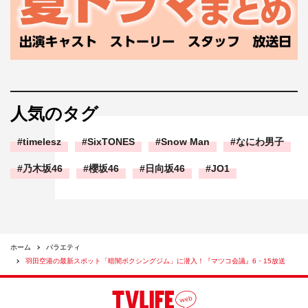
人気のタグ
timelesz
SixTONES
Snow Man
なにわ男子
乃木坂46
櫻坂46
日向坂46
JO1
ホーム
バラエティ
羽田空港の最新スポット「暗闇ボクシングジム」に潜入！『マツコ会議』6・15放送