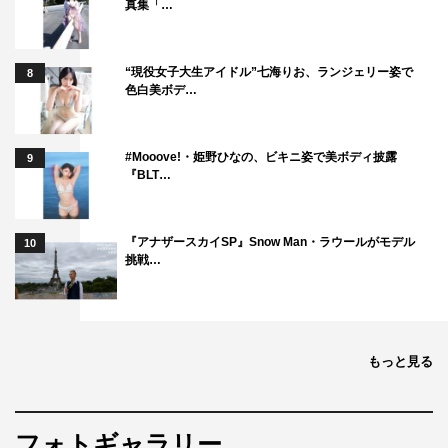
真集「…
“現役女子大生アイドル”七海りお、ランジェリー姿で
8
色白美ボデ…
#Mooove!・姫野ひなの、ビキニ姿で美ボディ披露
9
『BLT…
『アナザースカイSP』Snow Man・ラウールがモデル
10
挑戦…
もっと見る
フォトギャラリー