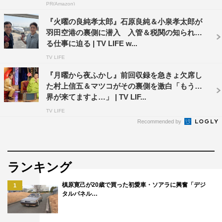
PR(Amazon)
『火曜の良純孝太郎』石原良純＆小泉孝太郎が
羽田空港の裏側に潜入 入管＆税関の知られざ
る仕事に迫る | TV LIFE w...
TV LIFE
『月曜から夜ふかし』前回収録を急きょ欠席し
た村上信五＆マツコがその裏側を激白「もう限
界が来てますよ…」 | TV LIF...
TV LIFE
Recommended by
ランキング
槙原寛己が20歳で買った初愛車・ソアラに興奮「デジ
1
タルパネル…