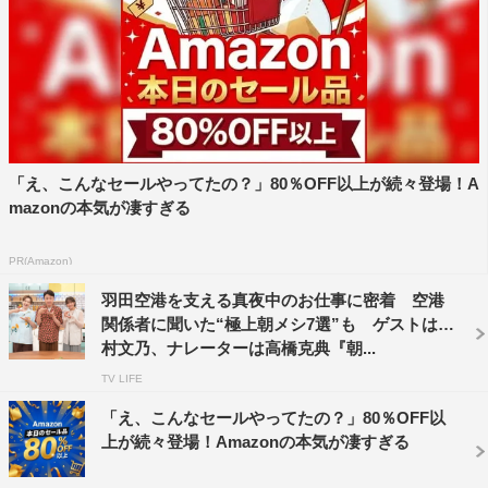
マツコ・デラックス
「え、こんなセールやってたの？」80％OFF以上が続々登場！A
mazonの本気が凄すぎる
PR(Amazon)
羽田空港を支える真夜中のお仕事に密着 空港
関係者に聞いた“極上朝メシ7選”も ゲストは木
村文乃、ナレーターは高橋克典『朝...
TV LIFE
「え、こんなセールやってたの？」80％OFF以
上が続々登場！Amazonの本気が凄すぎる