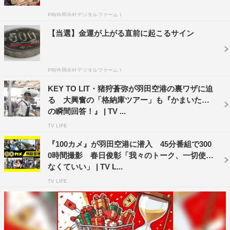
イックぶりに「余計疲れちゃわないの？」と驚きの声をも
PR(合同会社デジタルファーム )
らす。
【当選】金運が上がる直前に起こるサイン
ほかにも、旅行好きで空港を使用する前後に運動すると
いう女性が、体を鍛えて美人になりたい意外な理由や、貿
易事務の女性が空港での意外な出会い、さらにマツコが今
PR(合同会社デジタルファーム )
ハマっているという飛行機にまつわる動画についても明ら
KEY TO LIT・猪狩蒼弥が羽田空港の裏ワザに迫
かになる。
る 大興奮の「格納庫ツアー」も『かまいたち
の瞬間回答！』 | TV ...
『マツコ会議』
TV LIFE
日本テレビ系
『100カメ』が羽田空港に潜入 45分番組で300
6月15日（土）後11・00～11・30
0時間撮影 春日俊彰「我々のトーク、一切使わ
なくていい」 | TV L...
TV LIFE