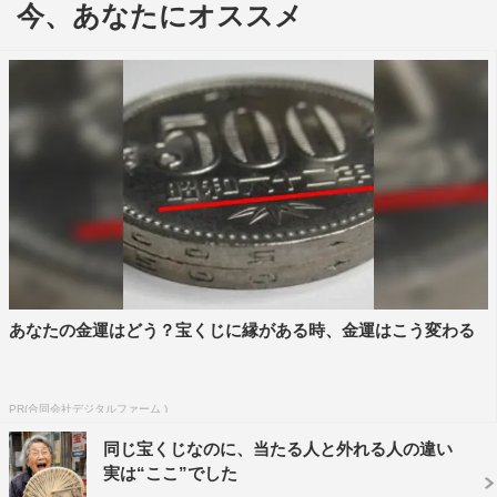
今、あなたにオススメ
汗を流していた人々に話を聞いてみると、大半が女性で
CAやグランドスタッフをはじめ、さまざまな空港関係の
あなたの金運はどう？宝くじに縁がある時、金運はこう変わる
仕事をしている人が通っているそう。CAに話を聞いてみ
ると、国際線で30時間起きていて、飛行機が朝到着したと
きにそのまま家に帰ってすぐ寝てしまうと時差ボケになっ
PR(合同会社デジタルファーム )
てしまうので、ジムに直行し運動して目を覚まし、夜まで
同じ宝くじなのに、当たる人と外れる人の違い
寝ないよう時間を調整するのだという。マツコはそのスト
実は“ここ”でした