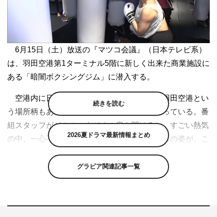
6月15日（土）放送の『マツコ会議』（日本テレビ系）
は、羽田空港第1ターミナル5階に新しく出来た商業施設に
ある「暗闇ボクシングジム」に潜入する。
空港内に日本で初めて設けられたジムで、羽田空港とい
続きを読む
う場所柄もあって、空港で働く人々が多く通っている。番
組スタッフがジムのスタジオの扉を開けると、すごい熱気
2026夏ドラマ最新情報まとめ
の中、一心不乱にサンドバッグを叩く女性たちの姿が。こ
のボクシングジムでは、暗闇の中で音楽に乗りながらまる
でクラブのような感覚で体を鍛えることができるという。
グラビア関連記事一覧
音楽に合わせて「ジャブ・クロス・ジャブ・クロス…」と
動きを指示する様子を見て「DJ KOOさんいないよね？」
とマツコ・デラックスも興味津々。