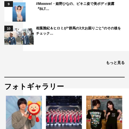
#Mooove!・姫野ひなの、ビキニ姿で美ボディ披露
9
『BLT…
相葉雅紀＆ヒロミが“群馬の3大お困りごと”のその後を
10
チェック…
もっと見る
フォトギャラリー