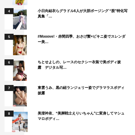
小日向結衣らグラドル6人が大胆ポージング “股”特化写
4
真集「…
#Mooove!・赤間四季、おさげ髪×ビキニ姿でスレンダ
5
ー美…
ちとせよしの、レースのセクシー衣装で美ボディ披
6
露 デジタル写…
東雲うみ、黒の紐ランジェリー姿でグラマラスボディ
7
披露
美澄衿依、“美脚戦士えりいちゃん”に変身してマシュ
8
マロボディ…