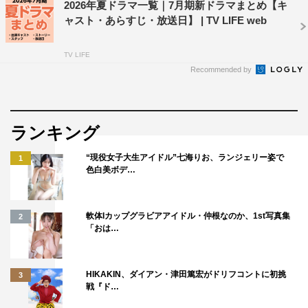
2026年夏ドラマ一覧｜7月期新ドラマまとめ【キ
ャスト・あらすじ・放送日】 | TV LIFE web
TV LIFE
Recommended by
ランキング
“現役女子大生アイドル”七海りお、ランジェリー姿で
1
色白美ボデ…
軟体Iカップグラビアアイドル・仲根なのか、1st写真集
2
「おは…
HIKAKIN、ダイアン・津田篤宏がドリフコントに初挑
3
戦『ド…