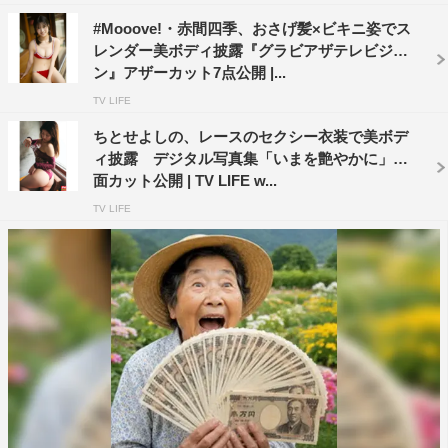
#Mooove!・赤間四季、おさげ髪×ビキニ姿でス
レンダー美ボディ披露『グラビアザテレビジョ
ン』アザーカット7点公開 |...
TV LIFE
ちとせよしの、レースのセクシー衣装で美ボデ
ィ披露 デジタル写真集「いまを艶やかに」誌
面カット公開 | TV LIFE w...
TV LIFE