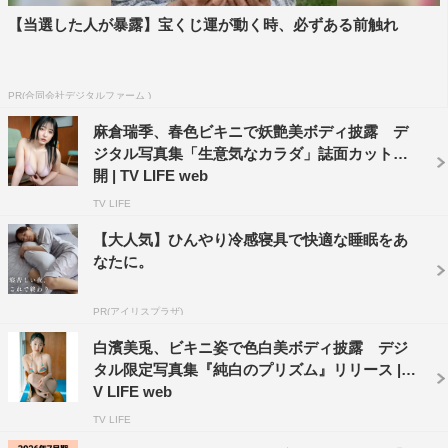
【当選した人が暴露】宝くじ運が動く時、必ずある前触れ
PR(合同会社デジタルファーム )
麻倉瑞季、春色ビキニで妖艶美ボディ披露 デ
ジタル写真集「生意気なカラダ」誌面カット公
開 | TV LIFE web
TV LIFE
【大人気】ひんやり冷感寝具で快適な睡眠をあ
なたに。
PR(アイリスプラザ)
白濱美兎、ビキニ姿で色白美ボディ披露 デジ
タル限定写真集『純白のプリズム』リリース | T
V LIFE web
TV LIFE