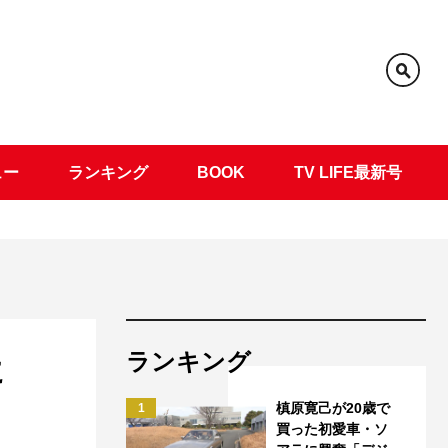
ュー
ランキング
BOOK
TV LIFE最新号
ランキング
に
槙原寛己が20歳で
1
買った初愛車・ソ