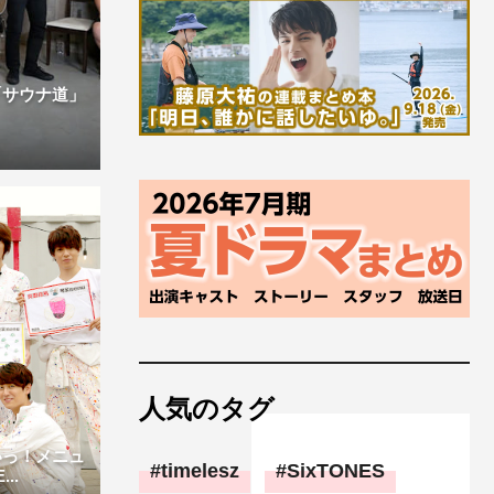
「サウナ道」
人気のタグ
いっ！メニュ
timelesz
SixTONES
..