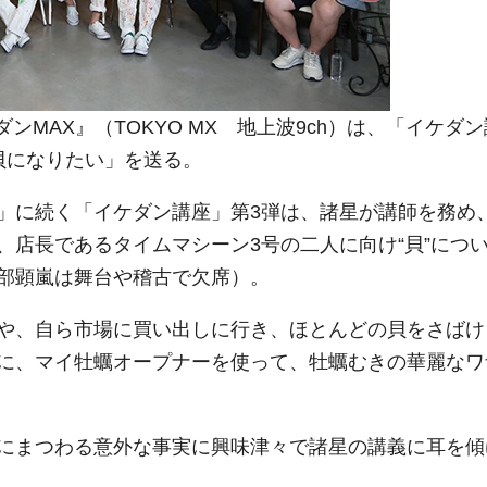
ンMAX』（TOKYO MX 地上波9ch）は、「イケダン
貝になりたい」を送る。
」に続く「イケダン講座」第3弾は、諸星が講師を務め
、店長であるタイムマシーン3号の二人に向け“貝”につ
部顕嵐は舞台や稽古で欠席）。
や、自ら市場に買い出しに行き、ほとんどの貝をさばけ
に、マイ牡蠣オープナーを使って、牡蠣むきの華麗なワ
にまつわる意外な事実に興味津々で諸星の講義に耳を傾