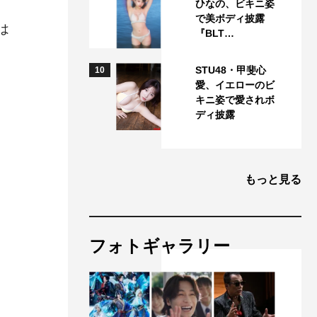
ひなの、ビキニ姿
で美ボディ披露
は
『BLT…
STU48・甲斐心
10
愛、イエローのビ
キニ姿で愛されボ
ディ披露
もっと見る
フォトギャラリー