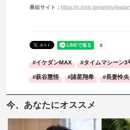
番組サイト：
https://s.mxtv.jp/variety/iked
イケダンMAX
タイムマシーン3
萩谷慧悟
諸星翔希
長妻怜央
今、あなたにオススメ