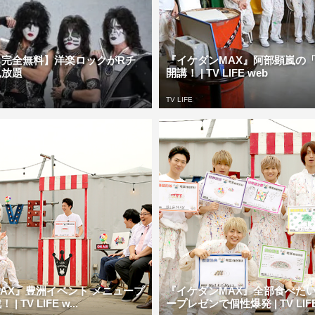
＆完全無料】洋楽ロックがRチ
『イケダンMAX』阿部顕嵐の
見放題
開講！ | TV LIFE web
TV LIFE
AX』豊洲イベント メニュープ
『イケダンMAX』全部食べた
 TV LIFE w...
ープレゼンで個性爆発 | TV LIFE.