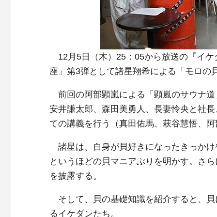
12月5日（木）25：05から放送の『イケダ
座」第3弾として諸星翔希による「モロの
前回の阿部顕嵐による「顕嵐のサウナ道
安井謙太郎、森田美勇人、長妻怜央と社長
ての講義を行う（真田佑馬、萩谷慧悟、阿
諸星は、自身が貝好きになったきっかけ
というほどの貝マニアぶりを明かす。さら
を披露する。
そして、貝の基礎知識を紹介すると、貝
るイケダンたち。