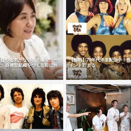
員はやる気がない」と嘆くリー
【無料】70年代洋楽配信中！
鐘。自律型組織をつくる前に外
イント貯まる
PR(Rチャンネル)