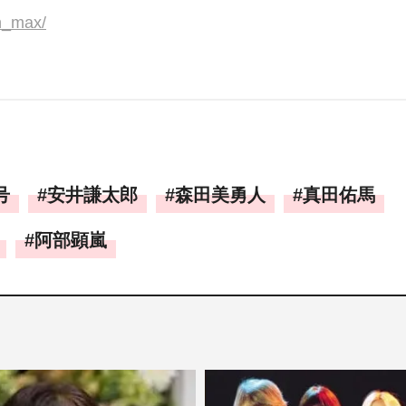
an_max/
号
安井謙太郎
森田美勇人
真田佑馬
阿部顕嵐