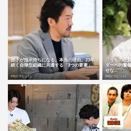
部下が指示待ちになる、本当の理由。23年
「うちの社
続く自律型組織に共通する「3つの要素」
ダーへの警
せな...
PR(ビズヒント)
PR(ビズヒント)