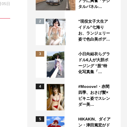
アラに興奮「デジ
月05日
タルパネル…
“現役女子大生ア
2
イドル”七海り
お、ランジェリー
姿で色白美ボデ…
小日向結衣らグラ
3
ドル6人が大胆ポ
ージング “股”特
化写真集「…
#Mooove!・赤間
4
四季、おさげ髪×
ビキニ姿でスレン
ダー美…
HIKAKIN、ダイア
5
ン・津田篤宏がド