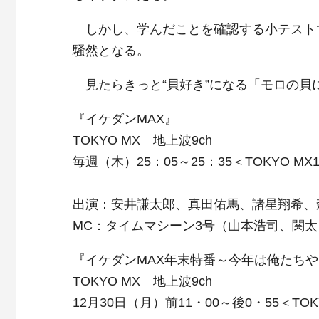
しかし、学んだことを確認する小テストで
騒然となる。
見たらきっと“貝好き”になる「モロの貝
『イケダンMAX』
TOKYO MX 地上波9ch
毎週（木）25：05～25：35＜TOKYO MX
出演：安井謙太郎、真田佑馬、諸星翔希、
MC：タイムマシーン3号（山本浩司、関太
『イケダンMAX年末特番～今年は俺たちや
TOKYO MX 地上波9ch
12月30日（月）前11・00～後0・55＜TOK