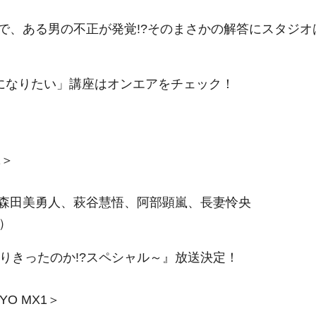
、ある男の不正が発覚!?そのまさかの解答にスタジオ
になりたい」講座はオンエアをチェック！
1＞
森田美勇人、萩谷慧悟、阿部顕嵐、長妻怜央
）
りきったのか!?スペシャル～』放送決定！
YO MX1＞