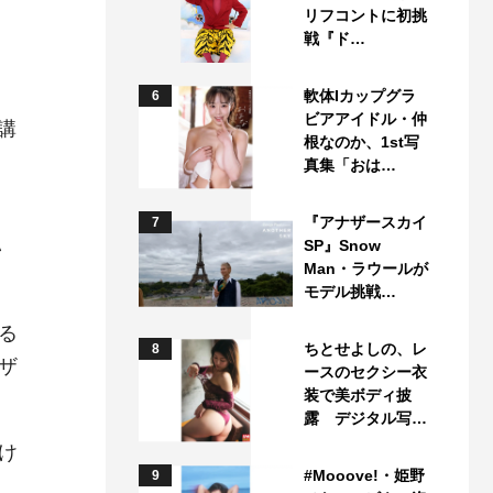
リフコントに初挑
戦『ド…
軟体Iカップグラ
6
ビアアイドル・仲
講
根なのか、1st写
真集「おは…
、
『アナザースカイ
7
い
SP』Snow
Man・ラウールが
モデル挑戦…
る
ちとせよしの、レ
8
ザ
ースのセクシー衣
装で美ボディ披
露 デジタル写…
け
#Mooove!・姫野
9