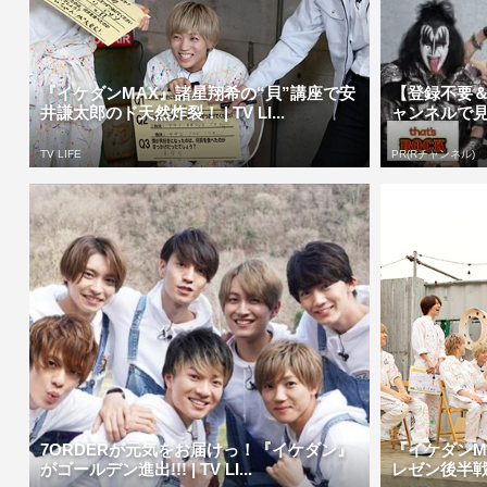
『イケダンMAX』諸星翔希の“貝”講座で安
【登録不要
井謙太郎のド天然炸裂！ | TV LI...
ャンネルで
TV LIFE
PR(Rチャンネル)
7ORDERが元気をお届けっ！『イケダン』
『イケダンM
がゴールデン進出!!! | TV LI...
レゼン後半戦！ |