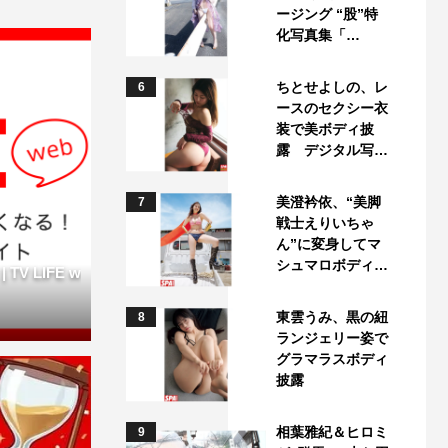
ージング “股”特
化写真集「…
ちとせよしの、レ
6
ースのセクシー衣
装で美ボディ披
露 デジタル写…
美澄衿依、“美脚
7
戦士えりいちゃ
ん”に変身してマ
シュマロボディ…
V LIFE w
東雲うみ、黒の紐
8
ランジェリー姿で
グラマラスボディ
披露
相葉雅紀＆ヒロミ
9