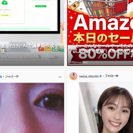
置くだけ。AIで議事録作成を
「え、こんなセールやってたの？
方法
F以上が続々登場！Amazonの本気
PR(Amazon)