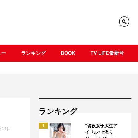
ュー
ランキング
BOOK
TV LIFE最新号
ランキング
“現役女子大生ア
1
月11日
イドル”七海り