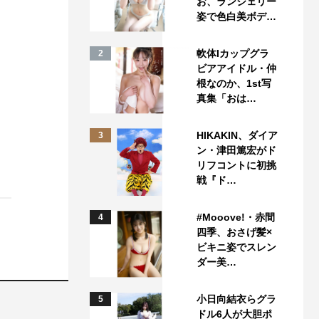
お、ランジェリー
姿で色白美ボデ…
軟体Iカップグラ
2
ビアアイドル・仲
根なのか、1st写
真集「おは…
HIKAKIN、ダイア
3
ン・津田篤宏がド
リフコントに初挑
戦『ド…
#Mooove!・赤間
4
四季、おさげ髪×
ビキニ姿でスレン
ダー美…
小日向結衣らグラ
5
ドル6人が大胆ポ