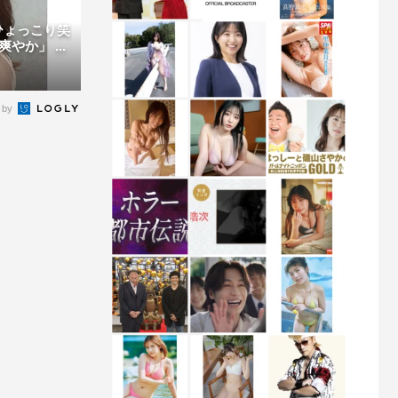
ひょっこり笑
か」 ...
 by