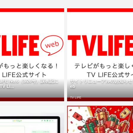
IFE No.6（3/26号）誤表記に
サイトリニューアルのお知らせ | T
 LI...
eb
TV LIFE