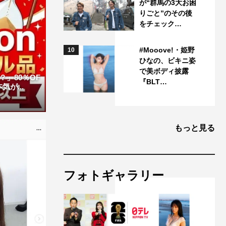
が“群馬の3大お困
りごと”のその後
をチェック…
#Mooove!・姫野
10
ひなの、ビキニ姿
で美ボディ披露
」80％OF
『BLT…
が...
もっと見る
フォトギャラリー