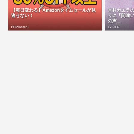
【毎日変わる】Amazonタイムセールが見
木村カエラ
逃せない！
りに「間違
の声...
PR(Amazon)
TV LIFE