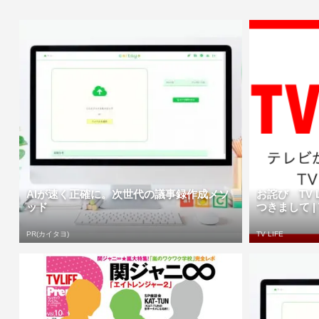
AIが速く正確に。次世代の議事録作成メソ
お詫び TV L
ッド
つきまして | TV
PR(カイタヨ)
TV LIFE