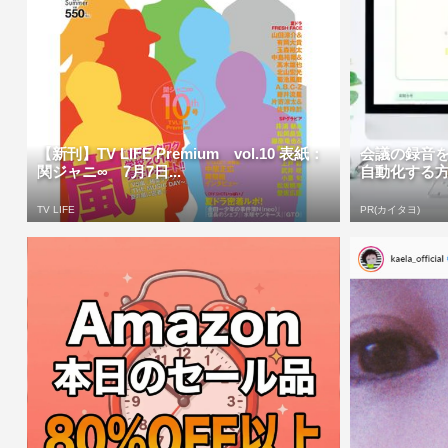
【新刊】TV LIFE Premium vol.10 表紙：
会議の録音を
関ジャニ∞ 7月7日...
自動化する
TV LIFE
PR(カイタヨ)