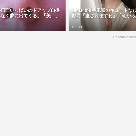
の画面いっぱいのドアップ自撮
NMB48渋谷凪咲のキュートな
いなく夢に出てくる」「美…」
顔に「癒されますわ」「朝から爽や
TV LIFE
Recommended