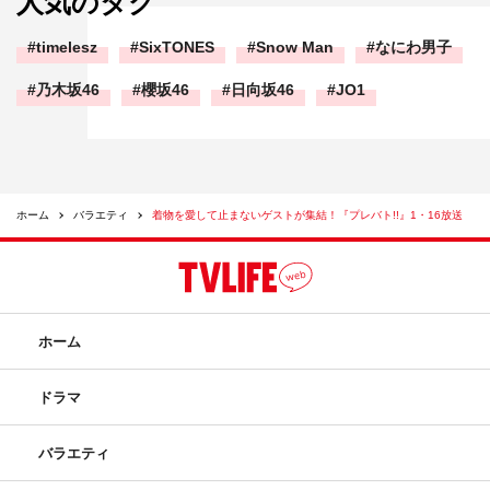
人気のタグ
timelesz
SixTONES
Snow Man
なにわ男子
乃木坂46
櫻坂46
日向坂46
JO1
ホーム
バラエティ
着物を愛して止まないゲストが集結！『プレバト!!』1・16放送
ホーム
ドラマ
バラエティ