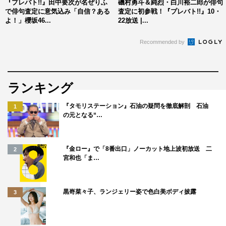
『プレバト!!』田中要次が名ぜりふ
磯村勇斗＆純烈・白川裕二郎が俳句
で俳句査定に意気込み「自信？ある
査定に初参戦！『プレバト!!』10・
よ！」櫻坂46...
22放送 |...
Recommended by
ランキング
『プレバト!!』
MBS／TBS系
『タモリステーション』石油の疑問を徹底解剖 石油
1
の元となる“…
1月16日（木）後7・00～8・00
©MBS
『金ロー』で「8番出口」ノーカット地上波初放送 二
2
宮和也「ま…
黒嵜菜々子、ランジェリー姿で色白美ボディ披露
3