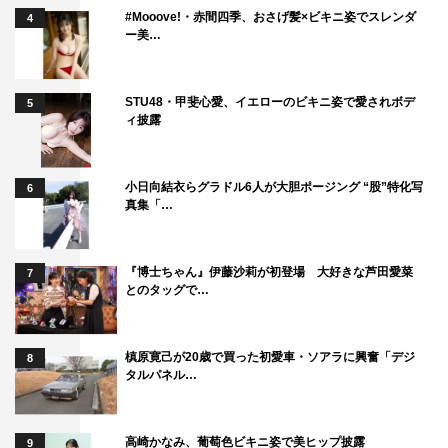
#Mooove!・赤間四季、おさげ髪×ビキニ姿でスレンダ
4
ー美…
STU48・甲斐心愛、イエローのビキニ姿で愛されボデ
5
ィ披露
小日向結衣らグラドル6人が大胆ポージング “股”特化写
6
真集「…
『博士ちゃん』伊藤沙莉が初登場 大好きな芦田愛菜
7
とのタッグで…
槙原寛己が20歳で買った初愛車・ソアラに興奮「デジ
8
タルパネル…
高崎かなみ、葡萄色ビキニ姿で美ヒップ披露
9