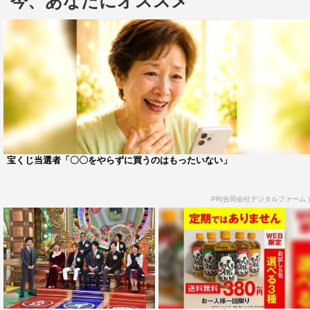
今、あなたにオススメ
近頃は9割着物を着た役を演じるという高畑。前回は才
能ナシで夏井いつき先生からは「これは俳句ではない」と
断言されてしまったが、なじみのあるテーマで実力発揮と
なるか。また、普段から着物のトークイベントなどに参加
する近藤は「任せてください！」と意気込みは十分。果た
して才能アリを獲得できるのは誰なのか。
さらに、名人・特待生が1ランク上を目指す昇格試験で
宝くじ当選者「〇〇をやらずに買うのはもったいない」
は梅沢とミッツが挑む。梅沢は「梅沢名人でないとこうい
う俳句は考えられないというのをビシッとつくりました」
PR(合同会社デジタルファーム )
と豪語する。
「色鉛筆の才能査定ランキング」では俳句査定に続き、
市川と星野の参戦に加え、加藤登紀子、河合郁人（A.B.C-
Z）が登場。水彩画査定で全芸能人の査定の中で最低点と
なる3点を取ったことのある河合だが「色鉛筆は子供のこ