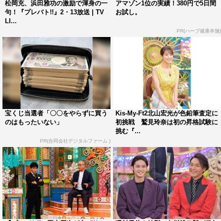
ろから触れてるんで！自信あります！」と妙な自信で挑
松岡充、浜田雅功の激励で渾身の一
アマゾン1位の実績！380円で5日間
句！『プレバト!!』2・13放送 | TV
お試し。
む。
LI...
PR(ハーブ健康本舗)
さらに、特待生昇格試験には辻元舞が登場。「前回自信
なかった中で特待生になれたのですが、今回は前回より自
信があるので昇格いけると思う」と意気込みを語る。色鉛
筆作家の三上詩絵先生が「とっても上手！」と大絶賛し
た、写真のように正確な美しい絵を描き上げた傑作が登場
する。
宝くじ当選者「〇〇をやらずに買う
Kis-My-Ft2北山宏光が色鉛筆査定に
のはもったいない」
初挑戦 鷲見玲奈は初の昇格試験に
挑む『...
PR(合同会社デジタルファーム )