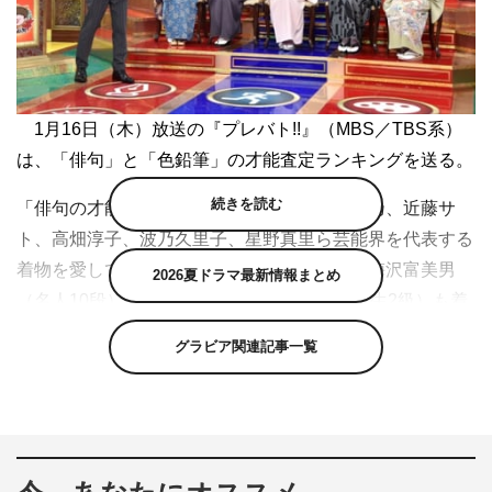
1月16日（木）放送の『プレバト!!』（MBS／TBS系）
は、「俳句」と「色鉛筆」の才能査定ランキングを送る。
続きを読む
「俳句の才能査定ランキング」は、市川由紀乃、近藤サ
ト、高畑淳子、波乃久里子、星野真里ら芸能界を代表する
着物を愛して止まないゲストが集結。また、梅沢富美男
2026夏ドラマ最新情報まとめ
（名人10段）、ミッツ・マングローブ（特待生2級）も着
物姿で登場する。
グラビア関連記事一覧
そんなゲストたちに出題されたのは親和性のある「着物
で浅草めぐり」というお題。着物をこよなく愛するゲスト
は、過去の思い出を詠むのか、はたまた着物で歩いた気持
ちで詠むのか。